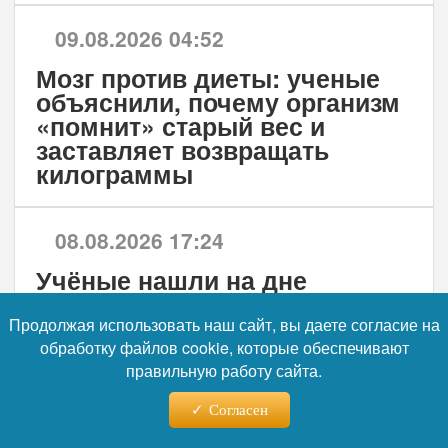
09.08.2026 04:52
Мозг против диеты: ученые
объяснили, почему организм
«помнит» старый вес и
заставляет возвращать
килограммы
08.08.2026 17:24
Учёные нашли на дне
Баренцева моря гигантские
газовые кратеры
Продолжая использовать наш сайт, вы даете согласие на
обработку файлов cookie, которые обеспечивают
правильную работу сайта.
Больше новостей
Согласен