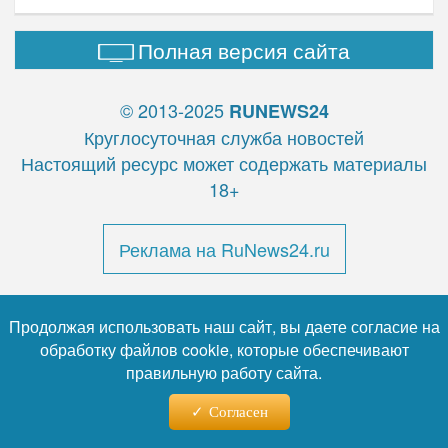
Полная версия сайта
© 2013-2025
RUNEWS24
Круглосуточная служба новостей
Настоящий ресурс может содержать материалы
18+
Реклама на RuNews24.ru
Продолжая использовать наш сайт, вы даете согласие на
обработку файлов cookie, которые обеспечивают
правильную работу сайта.
Почтовый адрес: 123112, Москва, Пресненская наб., д.
12
Согласен
Телефон:
+7 (499) 409-85-24
,
E-mail:
info@runews24.ru