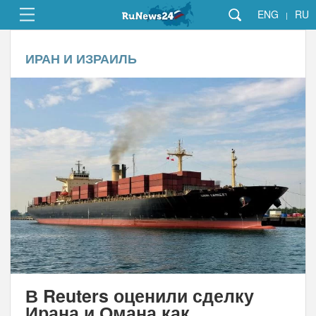
ENG
RU
|
ИРАН И ИЗРАИЛЬ
В Reuters оценили сделку
Ирана и Омана как