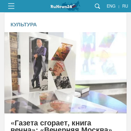
ENG
RU
|
КУЛЬТУРА
«Газета сгорает, книга
вечна»: «Вечерняя Москва»