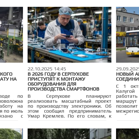
уге более
малые архитектурные формы и
частвуют в
проведены работы по озеленению.
осковья»,
20 году
нтром
проект,
а вызовы
асштабное
ывающее
циальной
22.10.2025 14:45
29.09.202
СКОГО
В 2026 ГОДУ В СЕРПУХОВЕ
НОВЫЙ А
АТУ НА
ПРИСТУПЯТ К МОНТАЖУ
СОЕДИНИ
ОБОРУДОВАНИЯ ДЛЯ
С 1 окт
ПРОИЗВОДСТВА СМАРТФОНОВ
Калугой
воде по
В Серпухове планируют
работа
оволокна
реализовать масштабный проект
маршрут
аботу на
по производству электроники. Об
позв
я по июль
этом сообщил предприниматель
межреги
язано с
Умар Кремлев. По его словам, к
сообщен
дования.
концу 2026 года на территории
удобное
ную печь
особой экономической зоны
двумя го
ируют.
«Большой Серпухов» будет
установлено оборудование для