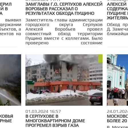
ВЕРИЛ
ЗАМГЛАВЫ Г.О. СЕРПУХОВ АЛЕКСЕЙ
АЛЕКСЕЙ
Й В
ВОРОБЬЕВ РАССКАЗАЛ О
СОДЕРЖА
А
РЕЗУЛЬТАТАХ ОБХОДА ПУЩИНО
ПУЩИНЕ 
ЖИТЕЛЯ
 выявил
Заместитель главы администрации
одержании
городского округа Серпухов
Обход пр
бъектов, а
Алексей Воробьев провел
Д. Замеча
ментов на
совместный обход территории
ближайше
Пущино вместе с коллегами. Было
проверено состояние
общественных пространств и
дворов в микрорайоне АБ. В ходе
инспекции было оценено качество
уборки, вывоз мусора и содержание
детских площадок.
01.03.2024 16:57
24.01.202
КОВЬЯ
В СЕРПУХОВЕ В
МОСКОВС
РНЫЕ
МНОГОКВАРТИРНОМ ДОМЕ
БОЛЕЕ 20
ПРОГРЕМЕЛ ВЗРЫВ ГАЗА
В Москов