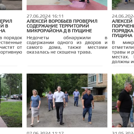
27.06.2024 16:11
24.06.202
ВЕРИЛ
АЛЕКСЕЙ ВОРОБЬЕВ ПРОВЕРИЛ
АЛЕКСЕЙ 
Й В
СОДЕРЖАНИЕ ТЕРРИТОРИЙ
ПОРУЧЕН
НА
МИКРОРАЙОНА Д В ПУЩИНЕ
ПОРЯДКА
ПУЩИНА
в порядок
Недочеты обнаружили в
венные
содержании одного из дворов и
В микр
чистят от
самого дома, также местами
отметил
портивную
оказалась не скошена трава.
травы и 
местах.
должны и
07.06.2024 11:17
31.05.202