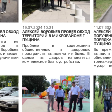
19.07.2024 10:21
11.07.202
ЕЛ ОБХОД
АЛЕКСЕЙ ВОРОБЬЕВ ПРОВЕЛ ОБХОД
АЛЕКСЕЙ 
ИНА
ТЕРРИТОРИЙ В МИКРОРАЙОНЕ Г
ПОРУЧЕН
ПУЩИНА
ПОРЯДКА
очти не
ПУЩИНО
четов в
Проблем в содержании
 Воробьев
общественных и дворовых
Во врем
к и везде,
пространств выявлено не было. В
выявили 
личными
одном из дворов начинается
обнов
комплексное благоустройство.
тренаже
мусор, 
течение н