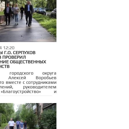
4 12:20
 Г.О. СЕРПУХОВ
В ПРОВЕРИЛ
НИЕ ОБЩЕСТВЕННЫХ
НСТВ
ы городского округа
ов Алексей Воробьев
то вместе с сотрудниками
елений, руководителем
лагоустройство» и
вителем УК проверил в
одержание общественных
анств и придомовых
ий в микрорайоне В.