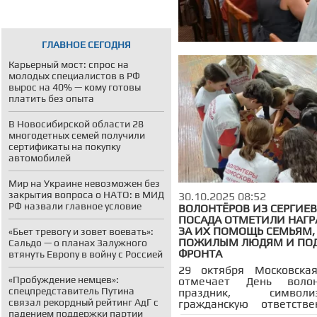
ГЛАВНОЕ СЕГОДНЯ
Карьерный мост: спрос на
молодых специалистов в РФ
вырос на 40% — кому готовы
платить без опыта
В Новосибирской области 28
многодетных семей получили
сертификаты на покупку
автомобилей
Мир на Украине невозможен без
закрытия вопроса о НАТО: в МИД
30.10.2025 08:52
РФ назвали главное условие
ВОЛОНТЁРОВ ИЗ СЕРГИЕ
ПОСАДА ОТМЕТИЛИ НАГ
ЗА ИХ ПОМОЩЬ СЕМЬЯМ,
«Бьет тревогу и зовет воевать»:
ПОЖИЛЫМ ЛЮДЯМ И ПО
Сальдо — о планах Залужного
ФРОНТА
втянуть Европу в войну с Россией
29 октября Московская
«Пробуждение немцев»:
отмечает День воло
спецпредставитель Путина
праздник, символиз
связал рекордный рейтинг АдГ с
гражданскую ответстве
падением поддержки партии
солидарность. В Се