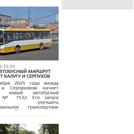
5 15:33
ВТОБУСНЫЙ МАРШРУТ
Т КАЛУГУ И СЕРПУХОВ
ября 2025 года между
 и Серпуховом начнет
ть новый автобусный
 № 7532. Его запуск
олит улучшить
ональное транспортное
ие и обеспечит жителям
 передвижение между
родами.