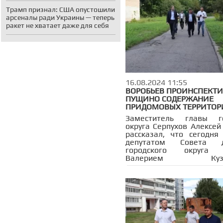
Трамп признал: США опустошили
арсеналы ради Украины — теперь
ракет не хватает даже для себя
16.08.2024 11:55
ВОРОБЬЕВ ПРОИНСПЕКТИ
ПУЩИНО СОДЕРЖАНИЕ
ПРИДОМОВЫХ ТЕРРИТОР
Заместитель главы го
округа Серпухов Алексей
рассказал, что сегодня
депутатом Совета д
городского округа 
Валерием Кузне
сотрудниками про
подразделений, руков
МБУ «Благоустрой
представителем упр
компании проверил со
общественных прост
придомовых территорий
проинспектировали ми