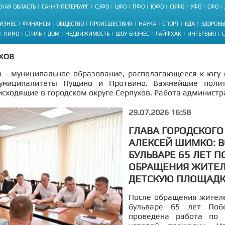
КАЯ ОБЛАСТЬ
САНКТ-ПЕТЕРБУРГ
СЗФО
ЦФО
ПФО
ЮФО
СКФО
УФО
СФО
ИЗНЕС
ФИНАНСЫ
ОБЩЕСТВО
ПРОИСШЕСТВИЯ
НАУКА
СПОРТ
ЕДА
ЗДОРОВЬ
КИНО
СТИЛЬ
ДОМ
НЕДВИЖИМОСТЬ
ШОУ-БИЗНЕС
ЛАЙФХАК
ИНТЕРВЬЮ
ХОВ
в - муниципальное образование, располагающееся к югу 
униципалитеты Пущино и Протвино. Важнейшие полити
сходящие в городском округе Серпухов. Работа администр
29.07.2026 16:58
ГЛАВА ГОРОДСКОГО
АЛЕКСЕЙ ШИМКО: В
БУЛЬВАРЕ 65 ЛЕТ 
ОБРАЩЕНИЯ ЖИТЕЛ
ДЕТСКУЮ ПЛОЩАДК
После обращения жителе
бульваре 65 лет Поб
проведена работа по 