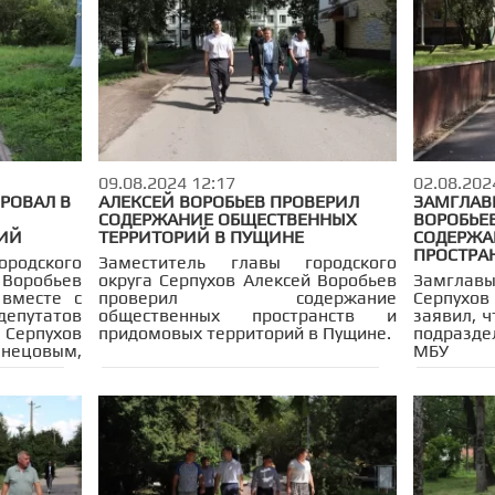
сборки смартфонов. Несмотря на
сложности с возведением завода,
Кремлев уверен в успешном
завершении проекта в ближайшие
два года.
09.08.2024 12:17
02.08.202
РОВАЛ В
АЛЕКСЕЙ ВОРОБЬЕВ ПРОВЕРИЛ
ЗАМГЛАВЫ
СОДЕРЖАНИЕ ОБЩЕСТВЕННЫХ
ВОРОБЬЕ
ИЙ
ТЕРРИТОРИЙ В ПУЩИНЕ
СОДЕРЖА
ПРОСТРА
родского
Заместитель главы городского
 Воробьев
округа Серпухов Алексей Воробьев
Замглав
 вместе с
проверил содержание
Серпух
епутатов
общественных пространств и
заявил, ч
Серпухов
придомовых территорий в Пущине.
подразд
цовым,
МБУ «Б
фильных
предста
одителем
Пущино с
ство» и
простр
авляющей
территор
держание
ранств и
. Власти
крорайон