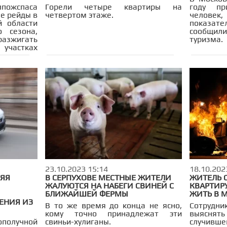
ожспаса
Горели четыре квартиры на
году п
е рейды в
четвертом этаже.
человек,
й области
показат
 сезона,
сообщи
азжигать
туризма.
 участках
лесу.
23.10.2023 15:14
18.10.202
НЯЯ
В СЕРПУХОВЕ МЕСТНЫЕ ЖИТЕЛИ
ЖИТЕЛЬ 
ЖАЛУЮТСЯ НА НАБЕГИ СВИНЕЙ С
КВАРТИРУ
БЛИЖАЙШЕЙ ФЕРМЫ
ЖИТЬ В 
ЕНИЯ ИЗ
В то же время до конца не ясно,
Сотруд
кому точно принадлежат эти
выяснят
получной
свиньи-хулиганы.
случивше