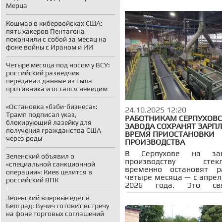
Мерца
Посадском городском окр
500 студентов активно у
проекте «Волонтёры Подм
Кошмар в кибервойсках США:
запущенном в 20
пять хакеров Пентагона
Молодёжным це
покончили с собой за месяц на
«Атмосфера». Этот 
фоне войны с Ираном и ИИ
возникший как ответ н
пандемии, перерос в м
Четыре месяца под носом у ВСУ:
движение, охват
российский разведчик
множество аспектов со
передавал данные из тыла
жизни региона.
противника и остался невидим
«Остановка «бэби-бизнеса»:
24.10.2025 12:20
Трамп подписал указ,
РАБОТНИКАМ СЕРПУХОВ
блокирующий лазейку для
ЗАВОДА СОХРАНЯТ ЗАРПЛ
получения гражданства США
ВРЕМЯ ПРИОСТАНОВКИ
через роды
ПРОИЗВОДСТВА
В Серпухове на за
Зеленский объявил о
производству стекл
«специальной санкционной
временно остановят р
операции»: Киев целится в
четыре месяца — с апрел
российский ВПК
2026 года. Это св
модернизацией обору
Зеленский впервые едет в
Старую стекловарен
Белград: Вучич готовит встречу
демонтируют и реконстру
на фоне торговых соглашений