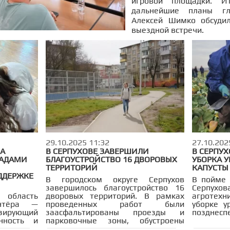
игровой площадки. Ит
дальнейшие планы гл
Алексей Шимко обсуди
выездной встречи.
29.10.2025 11:32
27.10.202
ВА
В СЕРПУХОВЕ ЗАВЕРШИЛИ
В СЕРПУХ
РАДАМИ
БЛАГОУСТРОЙСТВО 16 ДВОРОВЫХ
УБОРКА 
ТЕРРИТОРИЙ
КАПУСТЫ
ДДЕРЖКЕ
В городском округе Серпухов
В пойме 
завершилось благоустройство 16
Серпух
 область
дворовых территорий. В рамках
агротехн
нтёра —
проведенных работ были
уборке у
ирующий
заасфальтированы проезды и
позднеспе
нность и
парковочные зоны, обустроены
ргиево-
пешеходные дорожки, установлены