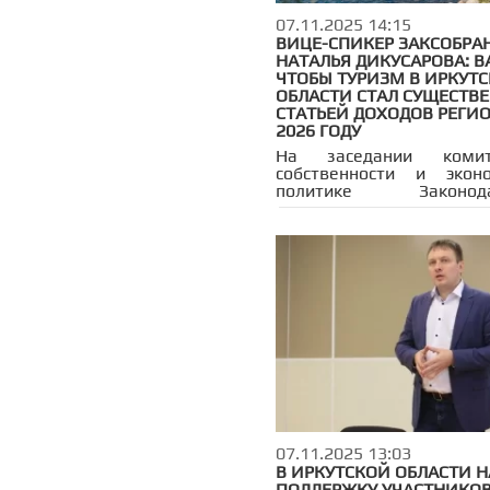
07.11.2025 14:15
ВИЦЕ-СПИКЕР ЗАКСОБРА
НАТАЛЬЯ ДИКУСАРОВА: В
ЧТОБЫ ТУРИЗМ В ИРКУТ
ОБЛАСТИ СТАЛ СУЩЕСТВ
СТАТЬЕЙ ДОХОДОВ РЕГИО
2026 ГОДУ
На заседании коми
собственности и эконо
политике Законодат
Собрания Иркутской об
руководством заме
председателя парламент
Дикусаровой расс
выполнение постановле
декабря 2024 года № 1
касающегося реализаци
«Об областном бюджете
год и на плановый пери
2027 годов» в части 
туристической сферы реги
07.11.2025 13:03
В ИРКУТСКОЙ ОБЛАСТИ Н
ПОДДЕРЖКУ УЧАСТНИКОВ