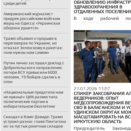
ОБНОВЛЕНИЮ ИНФРАСТР
среди детей
ЗДРАВООХРАНЕНИЯ В
ОТДАЛЕННЫХ ПОСЕЛЕНИ
Американский журналист
В ходе рабочей по
предрек российским войскам
Балаганский и Усть-
марш на Одессу: «Украинская
муниципальные округа 
оборона рушится»
Законодательного С
Иркутской области во 
Трамп объявил о прорыве в
спикером регион
переговорах по Украине, но
парламента Алек
отказал Зеленскому в ракетах:
Ведерниковым посетили
«они нужны нам самим»
больницы, где оценили
оказания медицинской 
Путин лично заслушал доклад с
обсудили с руков
Добропольского направления:
учреждений проблемы от
потери ВСУ превысили 6000
итогах визита ра
человек, 19 бойцов сдались в
председатель коми
плен
здравоохранению и со
защите Заксобрания Арте
27.07.2026 11:07
«Национальные предатели нам
СПИКЕР ЗАКСОБРАНИЯ А
не нужны!»: ЦИК разместила
ВЕДЕРНИКОВ: ОПЫТ
политические партии в
МЕДСОПРОВОЖДЕНИЯ ВЕ
избирательном бюллетене
СВО В БАЛАГАНСКОМ И УС
УДИНСКОМ ОКРУГАХ МО
МАСШТАБИРОВАТЬ НА В
Скандал в Кэмп-Дэвиде: Трамп
ИРКУТСКУЮ ОБЛАСТЬ
устроил разнос главе Пентагона
из-за пустых ракетных складов
Председатель Законода