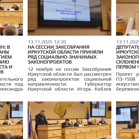
бластного
региона Игорь Кобзев,
активном
нальных
представители профильных
профиль
спекции и
комитетов и депутаты областного
собираю
парламента.
документ 
13.11.2025 12:30
13.11.202
Н: В
НА СЕССИИ ЗАКСОБРАНИЯ
ДЕПУТАТ
ДАНЫ
ИРКУТСКОЙ ОБЛАСТИ ПРИНЯЛИ
ИРКУТСК
СТИЕМ
РЯД СОЦИАЛЬНО-ЗНАЧИМЫХ
ЗАКОНОП
НИЮ
ЗАКОНОПРОЕКТОВ
СКЛОНЕН
ЕТА И
ПЕРВОМ 
12 ноября на сессии Заксобрания
ОВ
Иркутской области был рассмотрен
Проект 
ательного
ряд законопроектов социальной
ПЗ-1508 
ласти под
направленности. Губернатор
искусс
ександра
Иркутской области Игорь Кобзев
беремен
путаты
инициировал внесение поправок в
Иркутско
 десятков
действующий региональный закон,
первом 
 — проект
регулирующий предоставление
Законо
юджете на
социальной выплаты на
региона.
иод 2027-
приобретение жилья для граждан,
на защ
л главный
ранее относившихся к категории
укрепле
 региона
детей-сирот и оставшихся без
реализа
 области
попечения родителей.
демогр
зультате
Законопроект был ранее одобрен
ориенти
инансовый
Законодательным Собранием
матери