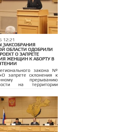
 участии представителей
ных комитетов, которые
тся вносить поправки в
до конца ноября.
5 12:21
Ы ЗАКСОБРАНИЯ
ОЙ ОБЛАСТИ ОДОБРИЛИ
РОЕКТ О ЗАПРЕТЕ
ИЯ ЖЕНЩИН К АБОРТУ В
ЧТЕНИИ
регионального закона №
«О запрете склонения к
твенному прерыванию
ности на территории
й области» был принят в
чтении на заседании
дательного Собрания
 Инициатива направлена
иту прав женщин,
ние института семьи и
цию государственной
афической политики,
рованной на поддержку
нства и повышение