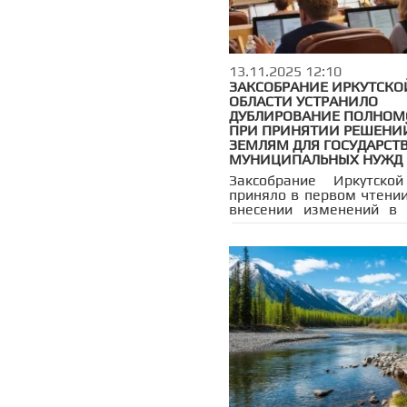
документ региона бы
парламентариями в
чтении.
13.11.2025 12:10
ЗАКСОБРАНИЕ ИРКУТСКО
ОБЛАСТИ УСТРАНИЛО
ДУБЛИРОВАНИЕ ПОЛНО
ПРИ ПРИНЯТИИ РЕШЕНИ
ЗЕМЛЯМ ДЛЯ ГОСУДАРСТ
МУНИЦИПАЛЬНЫХ НУЖД
Заксобрание Иркутской
приняло в первом чтении
внесении изменений в 
Закона Иркутской обл
отдельных вопросах испо
и охраны земель в И
области», регул
использование зе
участков.