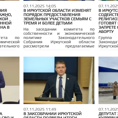
07.11.2025 14:05
07.11.202
НИЯ
В ИРКУТСКОЙ ОБЛАСТИ ИЗМЕНЯТ
В ИРКУТ
АЖНО,
ПОРЯДОК ПРЕДОСТАВЛЕНИЯ
СОДЕЙСТ
СКОЙ
ЗЕМЕЛЬНЫХ УЧАСТКОВ СЕМЬЯМ С
РЕЛИГИО
ЕННОЙ
ТРЕМЯ И БОЛЕЕ ДЕТЬМИ
ГОТОВЯТ
НА В
ЗАПРЕТЕ
На заседании комитета по
АБОРТУ
собственности и экономической
тета по
политике Законодательного
Груп
мической
Собрания Иркутской области
Законо
ельного
рассмотрели предлагаемые
Иркутск
ласти под
изменения в региональный закон
внести и
стителя
«О бесплатном предоставлении
законода
а Натальи
земельных участков в
направле
мотрели
собственность граждан». С
принужд
ния от 23
докладом выступил заместитель
прерыв
9/27-ЗС,
министра имущественных
Законопр
и закона
отношений Иркутской области
засед
 на 2025
Кирилл Просвирин, обозначив
здравоо
од 2026 и
ключевые поправки, направленные
защите 
развития
на единообразие в предоставлении
Артёма Л
она.
мер поддержки многодетным
семьям.
07.11.2025 11:49
07.11.202
А
В ЗАКСОБРАНИИ ИРКУТСКОЙ
ДЕПУТАТ 
 СВО И
ОБЛАСТИ ПОДВЕЛИ ИТОГИ
КУДРЯВЦ