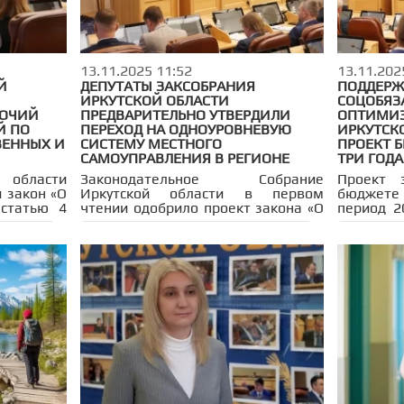
л принят
Приангарья в первом чтении, а
рождаемо
 первом
сегодня рассмотрен парламентом
во втором и окончательном
чтениях.
13.11.2025 11:52
13.11.202
Й
ДЕПУТАТЫ ЗАКСОБРАНИЯ
ПОДДЕРЖ
ИРКУТСКОЙ ОБЛАСТИ
СОЦОБЯЗ
МОЧИЙ
ПРЕДВАРИТЕЛЬНО УТВЕРДИЛИ
ОПТИМИЗ
Й ПО
ПЕРЕХОД НА ОДНОУРОВНЕВУЮ
ИРКУТСК
ВЕННЫХ И
СИСТЕМУ МЕСТНОГО
ПРОЕКТ 
САМОУПРАВЛЕНИЯ В РЕГИОНЕ
ТРИ ГОДА
 области
Законодательное Собрание
Проект 
 закон «О
Иркутской области в первом
бюджете 
статью 4
чтении одобрило проект закона «О
период 2
асти «Об
территориальных и
первом
льзования
организационных основах
Законо
ркутской
местного самоуправления»,
Иркут
ирующий
разработанный Ассоциацией
председ
мельных
муниципальных образований
Ведерни
региона. Документ
назначен
предусматривает переход на
числа деп
одноуровневую систему
поправки
управления, которая заменит
существующую двухуровневую
модель.