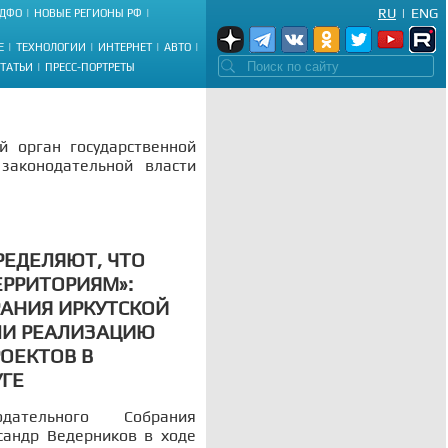
RU
|
ENG
ДФО
НОВЫЕ РЕГИОНЫ РФ
Е
ТЕХНОЛОГИИ
ИНТЕРНЕТ
АВТО
СТАТЬИ
ПРЕСС-ПОРТРЕТЫ
й орган государственной
законодательной власти
РЕДЕЛЯЮТ, ЧТО
ЕРРИТОРИЯМ»:
РАНИЯ ИРКУТСКОЙ
ЛИ РЕАЛИЗАЦИЮ
ОЕКТОВ В
ГЕ
одательного Собрания
сандр Ведерников в ходе