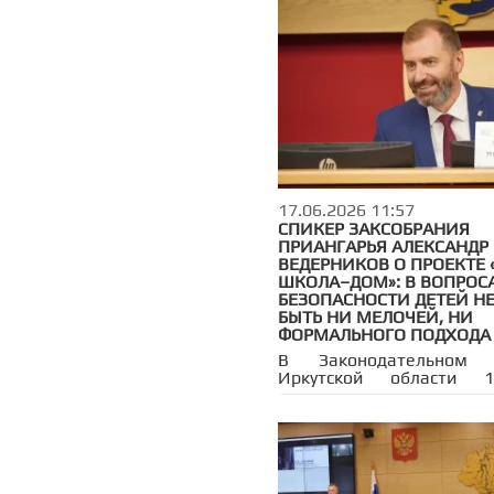
системы здравоохранен
приняли участие 
здравоохранения облас
Модестов, ректор Ир
государственного меди
университета Андрей Щ
исполнительный д
Ассоциации муници
образований Зоя Масло
также главные врачи 
больниц и ординаторы.
получился конкретным: с
17.06.2026 11:57
примерами из пра
СПИКЕР ЗАКСОБРАНИЯ
совместно вырабо
ПРИАНГАРЬЯ АЛЕКСАНДР
решениями.
ВЕДЕРНИКОВ О ПРОЕКТЕ
ШКОЛА–ДОМ»: В ВОПРОС
БЕЗОПАСНОСТИ ДЕТЕЙ Н
БЫТЬ НИ МЕЛОЧЕЙ, НИ
ФОРМАЛЬНОГО ПОДХОДА
В Законодательном 
Иркутской области 
состоялось сове
посвященное реализаци
«Дом–школа–дом» и п
безопасности пеш
переходов возле образо
учреждений. В обсуждени