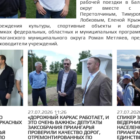
рабочей поездки в Бал
округ вместе с д
Перетолчиным, Тимур
Лобковым, Еленой Крыж
реждения культуры, спортивные объекты и общест
мках федеральных, областных и муниципальных програм
лаганского муниципального округа Роман Метляев, пр
ководители учреждений.
27.07.2026 11:26
27.07.202
О
«ДОРОЖНЫЙ КАРКАС РАБОТАЕТ, И
СПИКЕР 
РКАСНЫХ
ЭТО ОЧЕНЬ ВАЖНО»: ДЕПУТАТЫ
ВЕДЕРНИК
ЗАКСОБРАНИЯ ПРИАНГАРЬЯ
НАСЕЛЕН
ЬЯ
ПРОВЕРИЛИ КАЧЕСТВО ДОРОГ,
ПРИАНГА
ПО
ОТРЕМОНТИРОВАННЫХ ПО
ЕДИНСТВ