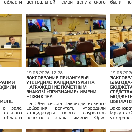
 области
центральной темой депутатского
были по
вместе с
часа, который состоялся в рамках
Законо
стного
40-й сессии Законодательного
Иркутс
 рабочим
Собрания региона под
подго
 и Усть-
председательством спикера
отопитель
е округа.
парламента Александра
на за
вопросов
Ведерникова. В обсуждении
постанов
ты стало
приняли участие представители
вырабо
ждение и
областного правительства,
депутат
муниципальных образований,
отопител
астников
транспортных предприятий и
годов. По
рации.
авиакомпаний.
сезону
состояв
Также 
парламен
19.06.2026 12:28
состояни
19.06.202
инфрастр
ЗАКСОБРАНИЕ ПРИАНГАРЬЯ
ЗАКСОБР
и Черемх
БРАНИИ
УТВЕРДИЛО КАНДИДАТУРЫ НА
БЛАГОДА
СУДИЛИ
НАГРАЖДЕНИЕ ПОЧЕТНЫМ
БЮДЖЕТА
ЗНАКОМ «ПРИЗНАНИЕ» ИМЕНИ
СРЕДСТВ
НОЖИКОВА
БЮДЖЕТН
ГИОНЕ
ВЫПЛАТЫ
На 39-й сессии Законодательного
 в зале
Собрания депутаты утвердили
Законо
тельного
кандидатуры новых лауреатов
Иркутско
 области
почетного знака имени Юрия
утвердил
кий час,
Абрамовича Ножикова
областно
уальным
«Признание» — одной из наиболее
плановый
иональной
значимых региональных наград.