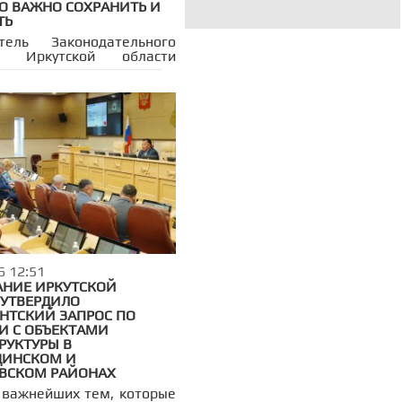
ГО ВАЖНО СОХРАНИТЬ И
ТЬ
атель Законодательного
я Иркутской области
р Ведерников и депутаты
ального парламента
 Перетолчин, Виктор
ин, Артем Лобков,
 Лаутин, Тимур Сагдеев и
рыжановская совершили
 поездку на скоростном
де «Метеор», следующем
уту Балаганск — Братск.
с жителями они оценили
ванность нового водного
а и обсудили вопросы
ортной доступности
 территорий.
6 12:51
АНИЕ ИРКУТСКОЙ
 УТВЕРДИЛО
НТСКИЙ ЗАПРОС ПО
И С ОБЪЕКТАМИ
РУКТУРЫ В
ДИНСКОМ И
ВСКОМ РАЙОНАХ
 важнейших тем, которые