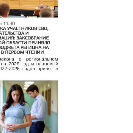
сти.
5 11:30
КА УЧАСТНИКОВ СВО,
АТЕЛЬСТВА И
АЦИЯ: ЗАКСОБРАНИЕ
ОЙ ОБЛАСТИ ПРИНЯЛО
БЮДЖЕТА РЕГИОНА НА
 В ПЕРВОМ ЧТЕНИИ
закона о региональном
на 2026 год и плановый
027-2028 годов принят в
 чтении на сессии
дательного Собрания
ской области под
ательством Александра
кова. Второе чтение
о на конец ноября, до 24
утаты смогут внести свои
.