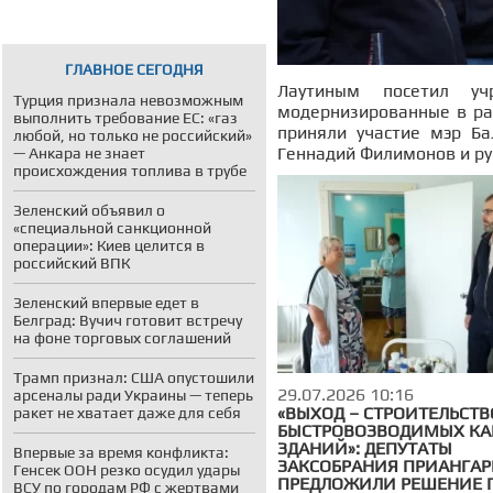
ГЛАВНОЕ СЕГОДНЯ
Лаутиным посетил уч
Турция признала невозможным
модернизированные в ра
выполнить требование ЕС: «газ
приняли участие мэр Ба
любой, но только не российский»
Геннадий Филимонов и ру
— Анкара не знает
происхождения топлива в трубе
Зеленский объявил о
«специальной санкционной
операции»: Киев целится в
российский ВПК
Зеленский впервые едет в
Белград: Вучич готовит встречу
на фоне торговых соглашений
Трамп признал: США опустошили
29.07.2026 10:16
арсеналы ради Украины — теперь
«ВЫХОД – СТРОИТЕЛЬСТВ
ракет не хватает даже для себя
БЫСТРОВОЗВОДИМЫХ КА
ЗДАНИЙ»: ДЕПУТАТЫ
Впервые за время конфликта:
ЗАКСОБРАНИЯ ПРИАНГАР
Генсек ООН резко осудил удары
ПРЕДЛОЖИЛИ РЕШЕНИЕ 
ВСУ по городам РФ с жертвами