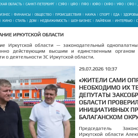
КАЯ ОБЛАСТЬ
САНКТ-ПЕТЕРБУРГ
СЗФО
ЦФО
ПФО
ЮФО
СКФО
УФО
СФО
ИЗНЕС
ФИНАНСЫ
ОБЩЕСТВО
ПРОИСШЕСТВИЯ
НАУКА
СПОРТ
ЕДА
ЗДОРОВЬ
КИНО
СТИЛЬ
ДОМ
НЕДВИЖИМОСТЬ
ШОУ-БИЗНЕС
ЛАЙФХАК
ИНТЕРВЬЮ
АНИЕ ИРКУТСКОЙ ОБЛАСТИ
ие Иркутской области — законодательный однопалатны
оянно действующим высшим и единственным органом 
ти о деятельности ЗС Иркутской области.
29.07.2026 10:37
«ЖИТЕЛИ САМИ ОП
НЕОБХОДИМО ИХ Т
ДЕПУТАТЫ ЗАКСОБ
ОБЛАСТИ ПРОВЕРИ
ИНИЦИАТИВНЫХ ПР
БАЛАГАНСКОМ ОКРУ
Председатель Закон
Иркутской области Алек