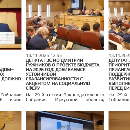
ия. В нем
министр
ти Андрей
кутского
цинского
ербатых,
иректор
пальных
вская, а
районных
 Разговор
 цифрами,
13.11.2025 12:55
13.11.202
ктики и
ДЕПУТАТ ЗС ИО ДМИТРИЙ
ДЕПУТАТ 
танными
РУЖНИКОВ О ПРОЕКТЕ БЮДЖЕТА
ПРИОРИТ
 «ДОМ–
НА 2026 ГОД: ДОБИВАЕМСЯ
ПРИАНГАР
АХ
УСТОЙЧИВОЙ
ПОДДЕРЖ
Е ДОЛЖНО
СБАЛАНСИРОВАННОСТИ С
РАЗВИТИ
АКЦЕНТОМ НА СОЦИАЛЬНУЮ
ВЫПОЛНЕ
СФЕРУ
ПЕРЕД Б
Собрании
На 29-й сессии Законодательного
На 29-й 
16 июня
Собрания Иркутской области,
Собрани
щание,
состоявшейся 12 ноября 2025 года,
депутат
и проекта
депутаты рассмотрели более 20
областно
овышению
вопросов, включая проект
плановый
еходных
областного бюджета на
Документ
вательных
ближайшие три года. В заседании
и напр
и приняли
приняли участие губернатор
проработ