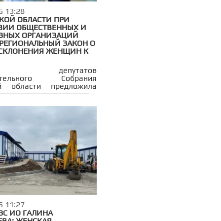
5 13:28
СКОЙ ОБЛАСТИ ПРИ
ВИИ ОБЩЕСТВЕННЫХ И
ЗНЫХ ОРГАНИЗАЦИЙ
 РЕГИОНАЛЬНЫЙ ЗАКОН О
 СКЛОНЕНИЯ ЖЕНЩИН К
па депутатов
дательного Собрания
ой области предложила
зменения в региональное
тельство. Корректировки
ны на защиту женщин от
ения к искусственному
анию беременности.
оект был рассмотрен на
ании комитета по
хранению и социальной
под председательством
обкова.
5 11:27
ЗС ИО ГАЛИНА
ЕВА: ЖЕНСКАЯ