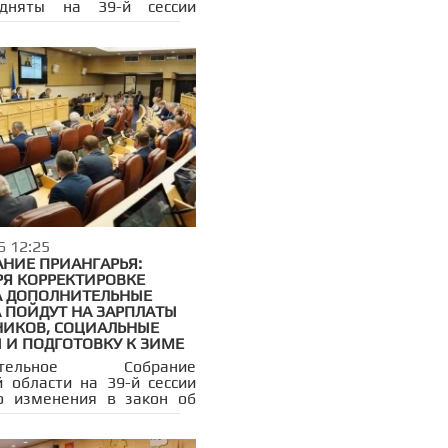
дняты на 39-й сессии
дательного Собрания
кой области, стала
товка к новому
ному сезону. В частности,
седании приняли
ление с рекомендациями,
танными по итогам
ского часа «Проблемы
ьного сезона 2025–2026
дготовка к отопительному
 2026–2027 годов»,
шегося на 38-й сессии.
депутаты утвердили
тский запрос по поводу
я объектов коммунальной
6 12:25
уктуры в Нижнеудинском
АНИЕ ПРИАНГАРЬЯ:
овском районах.
РЯ КОРРЕКТИРОВКЕ
 ДОПОЛНИТЕЛЬНЫЕ
А ПОЙДУТ НА ЗАРПЛАТЫ
ИКОВ, СОЦИАЛЬНЫЕ
 И ПОДГОТОВКУ К ЗИМЕ
дательное Собрание
й области на 39-й сессии
о изменения в закон об
м бюджете на 2026 год и
 период 2027–2028 годов.