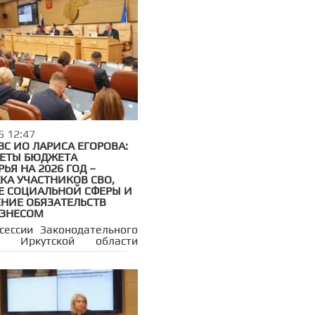
5 12:47
ЗС ИО ЛАРИСА ЕГОРОВА:
ЕТЫ БЮДЖЕТА
ЬЯ НА 2026 ГОД –
КА УЧАСТНИКОВ СВО,
Е СОЦИАЛЬНОЙ СФЕРЫ И
НИЕ ОБЯЗАТЕЛЬСТВ
ИЗНЕСОМ
сессии Законодательного
я Иркутской области
ы рассмотрели проект
го бюджета на 2026 год и
 период 2027–2028 годов.
 принят в первом чтении
авлен на дальнейшую
ку. Заседание прошло при