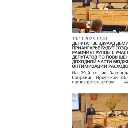
участие представители о
парламента, регио
министерств, Госавтоин
муниципалитетов.
13.11.2025 12:41
ДЕПУТАТ ЗС ЭДУАРД ДЕМИ
ПРИАНГАРЬЕ БУДУТ СОЗ
РАБОЧИЕ ГРУППЫ С УЧА
ДЕПУТАТОВ ПО ПОВЫШЕ
ДОХОДНОЙ ЧАСТИ БЮДЖ
ОПТИМИЗАЦИИ РАСХОД
На 29-й сессии Законод
Собрания Иркутской об
председательством Ал
Ведерникова де
рассмотрели более двух
вопросов, среди которых
закона об областном б
2026 год и плановый пер
2028 годов. Представи
финансовый документ
губернатор Иркутской
Игорь Кобзев. В ре
рассмотрения главный ф