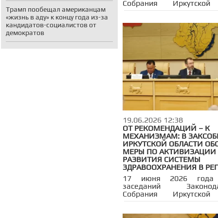
Собрания Иркутской
Трамп пообещал американцам
Александр Ведерников 
«жизнь в аду» к концу года из-за
депутатами обла
кандидатов-социалистов от
парламента посетил с
демократов
визитом Балаганский
Удинский муниципальны
Одними из главных 
выезда в муниципалите
медицинское сопрово
диспансеризация
демобилизованных уч
специальной военной опе
19.06.2026 12:38
ОТ РЕКОМЕНДАЦИЙ – К
МЕХАНИЗМАМ: В ЗАКСО
ИРКУТСКОЙ ОБЛАСТИ ОБ
МЕРЫ ПО АКТИВИЗАЦИИ
РАЗВИТИЯ СИСТЕМЫ
ЗДРАВООХРАНЕНИЯ В РЕ
17 июня 2026 года
заседаний Законода
Собрания Иркутской
состоялся депутатс
посвященный акт
вопросам развития рег