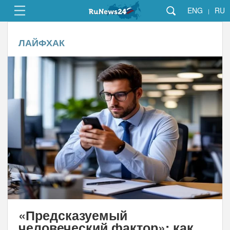
ENG
RU
|
ЛАЙФХАК
«Предсказуемый
человеческий фактор»: как