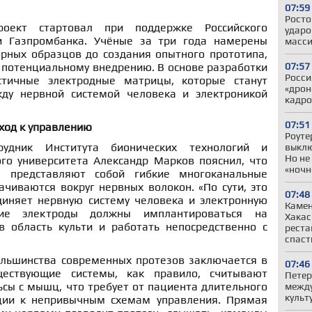
07:59
Росто
оект стартовал при поддержке Российского
ударо
и Газпромбанка. Учёные за три года намерены
масси
орных образцов до создания опытного прототипа,
07:57
 потенциальному внедрению. В основе разработки
Росси
тичные электродные матрицы, которые станут
«дрон
у нервной системой человека и электроникой
кадро
07:51
ход к управлению
Роуте
удник Института бионических технологий и
выклю
Но не
го университета Александр Марков пояснил, что
«ночн
ы представляют собой гибкие многоканальные
ачиваются вокруг нервных волокон. «По сути, это
07:48
диняет нервную систему человека и электронную
Камен
кие электроды должны имплантироваться на
Хакас
 область культи и работать непосредственно с
реста
спаст
льшинства современных протезов заключается в
07:46
ществующие системы, как правило, считывают
Петер
сы с мышц, что требует от пациента длительного
между
культ
ции к непривычным схемам управления. Прямая