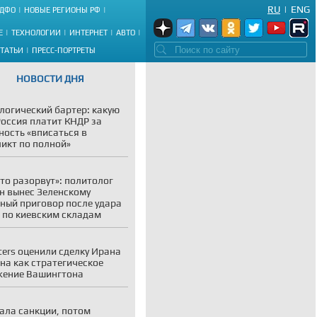
RU
|
ENG
ДФО
НОВЫЕ РЕГИОНЫ РФ
Е
ТЕХНОЛОГИИ
ИНТЕРНЕТ
АВТО
СТАТЬИ
ПРЕСС-ПОРТРЕТЫ
НОВОСТИ ДНЯ
логический бартер: какую
Россия платит КНДР за
ность «вписаться в
икт по полной»
то разорвут»: политолог
н вынес Зеленскому
ный приговор после удара
 по киевским складам
ters оценили сделку Ирана
на как стратегическое
жение Вашингтона
ала санкции, потом