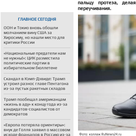
пальцу протеза, дела
переучивания.
ГЛАВНОЕ СЕГОДНЯ
ООН и Токио вновь обошли
молчанием вину США за
Хиросиму, но нашли место для
критики России
«Национальные предатели нам
не нужны!»: ЦИК разместила
политические партии в
избирательном бюллетене
Скандал в Кэмп-Дэвиде: Трамп
устроил разнос главе Пентагона
из-за пустых ракетных складов
Трамп пообещал американцам
«жизнь в аду» к концу года из-за
кандидатов-социалистов от
демократов
«Европа потеряла ориентиры»:
внук де Голля заявил о массовом
исходе французов в Россию из-за
Фото: коллаж RuNews24.ru