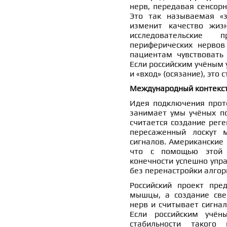
нерв, передавая сенсорн
Это так называемая «з
изменит качество жиз
исследовательские 
периферических нервов
пациентам чувствовать 
Если российским учёным у
и «вход» (осязание), это
Международный контекст
Идея подключения прот
занимает умы учёных по
считается создание реге
пересаженный лоскут 
сигналов. Американские 
что с помощью этой 
конечности успешно упр
без перенастройки алгор
Российский проект пре
мышцы, а создание свер
нерв и считывает сигна
Если российским учён
стабильности такого