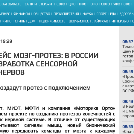
КАЯ ОБЛАСТЬ
САНКТ-ПЕТЕРБУРГ
СЗФО
ЦФО
ПФО
ЮФО
СКФО
УФО
СФО
ИЗНЕС
ФИНАНСЫ
ОБЩЕСТВО
ПРОИСШЕСТВИЯ
НАУКА
СПОРТ
ЕДА
ЗДОРОВЬ
КИНО
СТИЛЬ
ДОМ
НЕДВИЖИМОСТЬ
ШОУ-БИЗНЕС
ЛАЙФХАК
ИНТЕРВЬЮ
19:29
08:57
Техно
цену 
ЙС МОЗГ-ПРОТЕЗ: В РОССИИ
готов
конфл
ЗРАБОТКА СЕНСОРНОЙ
НЕРВОВ
08:49
«Прос
Соски
смерт
создадут протез с подключением
ВС РФ
08:43
В Reu
тет, МИЭТ, МФТИ и компания «Моторика Орто»
и Ома
нем проекте по созданию протезов конечностей с
пора
 нервной системе. В отличие от существующих
читывают сигналы мышц, новый бионический
08:35
ямую передавать команды от мозга к каждому
«Снач