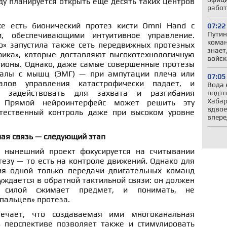
ду планируется открыть ещё десять таких центров
работ
е есть бионический протез кисти Omni Hand с
07:22
Путин
и, обеспечивающими интуитивное управление.
коман
» запустила также сеть передвижных протезных
знает
ика», которые доставляют высокотехнологичную
войс
ионы. Однако, даже самые совершенные протезы
налы с мышц (ЭМГ) — при ампутации плеча или
07:05
алов управления катастрофически падает, и
Вода 
ы задействовать для захвата и разгибания
подто
Хабар
. Прямой нейроинтерфейс может решить эту
вдвое
стественный контроль даже при высоком уровне
впере
ая связь — следующий этап
о нынешний проект фокусируется на считывании
тезу — то есть на контроле движений. Однако для
ия одной только передачи двигательных команд
уждается в обратной тактильной связи: он должен
й силой сжимает предмет, и понимать, не
«пальцев» протеза.
ечает, что создаваемая ими многоканальная
в перспективе позволяет также и стимулировать