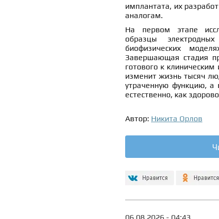
имплантата, их разрабо
аналогам.
На первом этапе иссл
образцы электродны
биофизических моделя
Завершающая стадия пр
готового к клиническим 
изменит жизнь тысяч люд
утраченную функцию, а 
естественно, как здорово
Автор:
Никита Орлов
Ч
06.08.2026 - 04:43