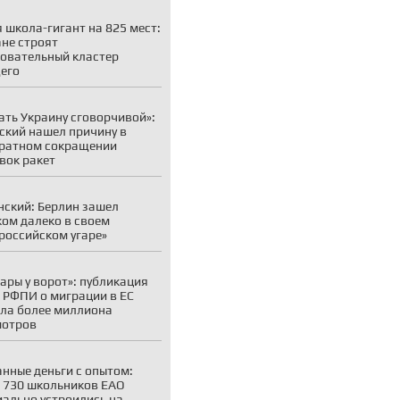
 школа-гигант на 825 мест:
ане строят
овательный кластер
его
ать Украину сговорчивой»:
ский нашел причину в
ратном сокращении
вок ракет
ский: Берлин зашел
ом далеко в своем
российском угаре»
ары у ворот»: публикация
 РФПИ о миграции в ЕС
ла более миллиона
мотров
нные деньги с опытом:
 730 школьников ЕАО
ально устроились на