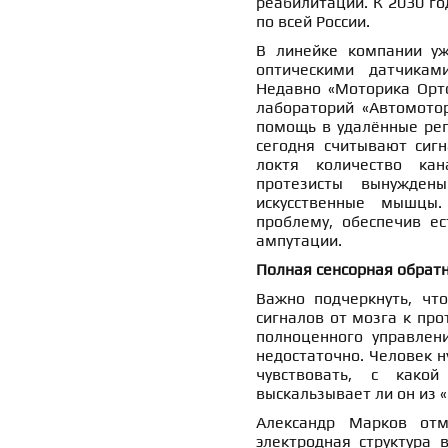
реабилитации. К 2030 го
по всей России.
В линейке компании уж
оптическими датчикам
Недавно «Моторика Орто
лабораторий «Автомотор
помощь в удалённые рег
сегодня считывают сиг
локтя количество кан
протезисты вынужден
искусственные мышцы
проблему, обеспечив е
ампутации.
Полная сенсорная обратн
Важно подчеркнуть, чт
сигналов от мозга к про
полноценного управлен
недостаточно. Человек н
чувствовать, с како
выскальзывает ли он из 
Александр Марков отм
электродная структура 