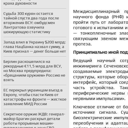
краха духовности
Междисциплинарный пр
Судьба 300 курян остается
научного фонда (РНФ) 
тайной спустя два года после
пройти путь от лаборат
вторжения ВСУ: омбудсмен
Лантратова озвучила
готового к испытаниям и
шокирующую статистику
— тонкопленочные элас
связующим звеном межд
Запад влил в Украину $200 млрд:
протеза.
глава Нацбанка назвал сумму, а
Киев признал — денег больше нет
Принципиально иной под
Ведущий научный сотр
Берлин раскошелился на
инжиниринга Сеченовско
рекордные €11,5 млрд для ВСУ,
но Москва предупредила:
создаваемые электрод
«бряцанием оружием» Россию не
структуры, которые обор
взять
интерфейс, который сое
часть устройства. Та
ЕС перекрыл украинцам въезд в
периферические нервы в
Европу, чтобы спасти Киев от
нервными импульсами».
катастрофы на фронте — жесткое
заявление МИД России
Ключевое отличие от бо
источнике сигнала. Су
Секретное оружие ЖДВ: генерал-
биоэлектрические импуль
майор Брагин раскрыл детали
переобучения и адапта
работы прорывных машин-
путеукладчиков в зоне СВО