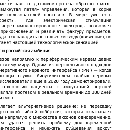
ые сигналы от датчиков протеза обратно в мозг.
амкнутая петля» управления, которая в корне
ни пользователей протезов. В мире уже есть
проекты, где электрическая стимуляция
 через имплантированные электроды позволяет
прикосновения и различать фактуру предметов.
дастся наладить не только «выход» (движение), но
 станет настоящей технологической сенсацией.
 и российская амбиция
езов напрямую к периферическим нервам давно
 всему миру. Одним из перспективных подходов
неративного нервного интерфейса (RPNI) — когда
мышцы служит биоусилителем слабых нервных
исследователи ещё в 2020 году демонстрировали,
технологии пациенты с ампутацией верхней
авляли протезом в реальном времени до 300 дней
итмов.
длагает альтернативное решение: не пересадку
хтонкой гибкой «обёртки», которая охватывает
лы напрямую с множества аксонов одновременно.
ым удастся решить проблему долговременной
 интерфейса и избежать рубцевания вокруг