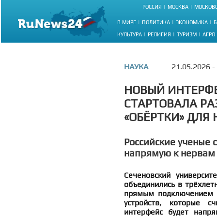
РОССИЯ
МОСКВА
МОСКОВС
В МИРЕ
ПОЛИТИКА
ЭКОНОМИКА
Б
КУЛЬТУРА
РЕЛИГИЯ
ТУРИЗМ
АГРО
НАУКА
21.05.2026 -
НОВЫЙ ИНТЕРФЕ
СТАРТОВАЛА РА
«ОБЁРТКИ» ДЛЯ 
Российские ученые 
напрямую к нервам
Сеченовский универси
объединились в трёхлет
прямым подключением к
устройств, которые с
интерфейс будет напр