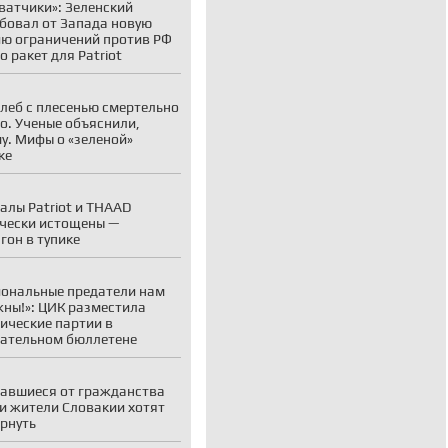
ватчики»: Зеленский
бовал от Запада новую
ю ограничений против РФ
о ракет для Patriot
хлеб с плесенью смертельно
о. Ученые объяснили,
у. Мифы о «зеленой»
ке
алы Patriot и THAAD
чески истощены —
гон в тупике
ональные предатели нам
жны!»: ЦИК разместила
ические партии в
ательном бюллетене
авшиеся от гражданства
и жители Словакии хотят
ернуть