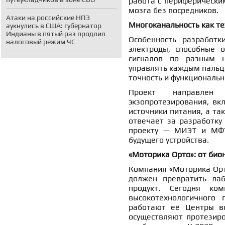
работа с периферически
мозга без посредников.
Атаки на российские НПЗ
Многоканальность как т
аукнулись в США: губернатор
Индианы в пятый раз продлил
Особенность разработк
налоговый режим ЧС
электроды, способные 
сигналов по разным н
управлять каждым пальц
точность и функциональн
Проект направлен 
экзопротезирования, вк
источники питания, а та
отвечает за разработку
проекту — МИЭТ и МФТ
будущего устройства.
«Моторика Орто»: от био
Компания «Моторика Орт
должен превратить лаб
продукт. Сегодня ко
высокотехнологичного 
работают её Центры во
осуществляют протезир