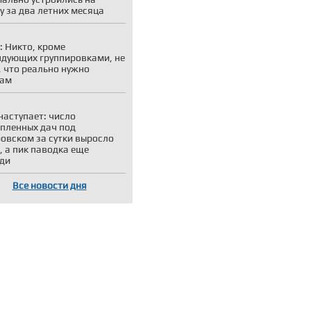
у за два летних месяца
: Никто, кроме
дующих группировками, не
, что реально нужно
кам
наступает: число
пленных дач под
овском за сутки выросло
, а пик паводка еще
ди
Все новости дня