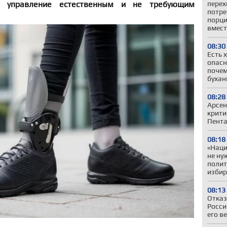
я управление естественным и не требующим
перех
потре
порци
вмест
08:30
Есть 
опасн
почем
бухан
08:28
Арсен
крити
Пента
08:18
«Наци
не ну
полит
избир
08:13
Отказ
Росси
его в