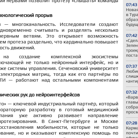
ми нервами позволит протезу «слышать» команды
07:43
Новая
в Тур
ехнологический прорыв
образ
и — многоканальность. Исследователи создают
будущ
одновременно считывать и разделять несколько
07:42
ервным ветвям. Это открывает возможность
«Сдел
ем протеза раздельно, что кардинально повышает
Зелен
ость движений.
троек
поста
на создание комплексной экосистемы
лючающей не только нейронный интерфейс, но и
07:37
кже системы управления. Сеченовский университет
Любин
 электродных матриц, тогда как его партнёры по
слишк
И — работают над остальными компонентами
«анти
07:32
нических рук до нейроинтерфейсов
«Варв
главы
о» — ключевой индустриальный партнёр, который
собра
ораторную разработку в готовый медицинский
прос
мпания уже активно развивает направление
протезирования. В Санкт-Петербурге и Москве
07:28
сстановления мобильности, которые не только
Карма
ование, но и оказывают комплексную помощь по
почти
офици