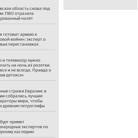
вская область снова под
м: ПВО отразила
рованный налёт
я готовит армию к
овой войне»: эксперт о
вых перестановках
р и телевизор нужно
чать на ночь из розетки.
 все и не всегда. Правда о
ом детоксе»
ные стражи Евразии: в
ии собрались лучшие
враторы мира, чтобы
и древние петроглифы
бург примет
народных экспертов по
урному наследию