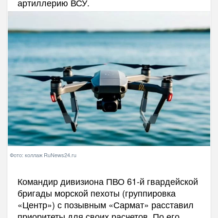
артиллерию ВСУ.
Фото: коллаж RuNews24.ru
Командир дивизиона ПВО 61-й гвардейской
бригады морской пехоты (группировка
«Центр») с позывным «Сармат» расставил
приоритеты для своих расчетов. По его