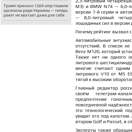
2,3-литровый четырёхци
Трамп признал: США опустошили
M3) и BMW N74 — 6,0-ли
арсеналы ради Украины — теперь
версии 7-й серии и авто
ракет не хватает даже для себя
— 8,0-литровый четы
лошадиных сил в версии д
Почему рейтинг вызвал 
Автомобильные энтузиас
отсутствий. В список н
Benz M120, который уста
Также нет ни одного оп
литрового шестицилиндро
многие считают одним
литрового V10 от M5 E6
тягой к высоким оборота
Главный редактор росс
своём телеграм-кана
предпочтение гоночны
повседневной надёжности
это технологический по
увидит его под капотом.
втором Golf и Passat, в с
Эксперты также обращаю