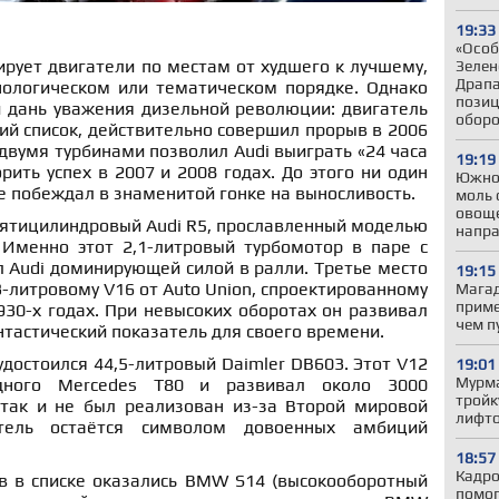
19:33
«Особ
ирует двигатели по местам от худшего к лучшему,
Зелен
Драпа
нологическом или тематическом порядке. Однако
позиц
и дань уважения дизельной революции: двигатель
обор
ий список, действительно совершил прорыв в 2006
 двумя турбинами позволил Audi выиграть «24 часа
19:19
рить успех в 2007 и 2008 годах. До этого ни один
Южно
 побеждал в знаменитой гонке на выносливость.
моль 
овоще
пятицилиндровый Audi R5, прославленный моделью
напр
. Именно этот 2,1-литровый турбомотор в паре с
 Audi доминирующей силой в ралли. Третье место
19:15
3-литровому V16 от Auto Union, спроектированному
Магад
приме
30-х годах. При невысоких оборотах он развивал
чем п
тастический показатель для своего времени.
достоился 44,5-литровый Daimler DB603. Этот V12
19:01
Мурма
дного Mercedes T80 и развивал около 3000
тройк
так и не был реализован из-за Второй мировой
лифто
тель остаётся символом довоенных амбиций
18:57
Кадро
 в списке оказались BMW S14 (высокооборотный
помог