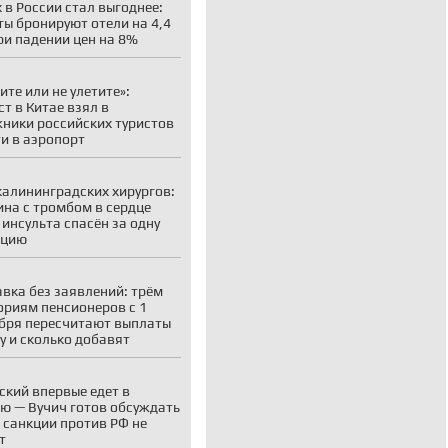
 в России стал выгоднее:
ты бронируют отели на 4,4
ри падении цен на 8%
ите или не улетите»:
ст в Китае взял в
ники российских туристов
ти в аэропорт
калининградских хирургов:
на с тромбом в сердце
 инсульта спасён за одну
ацию
вка без заявлений: трём
ориям пенсионеров с 1
бря пересчитают выплаты
у и сколько добавят
ский впервые едет в
ю — Вучич готов обсуждать
о санкции против РФ не
т