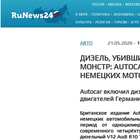
РОССИЯ
МОСКВА
МОСКОВС
В МИРЕ
ПОЛИТИКА
ЭКОНОМИКА
Б
КУЛЬТУРА
РЕЛИГИЯ
ТУРИЗМ
АГРО
АВТО
21.05.2026 -
1
ДИЗЕЛЬ, УБИВШ
МОНСТР: AUTOC
НЕМЕЦКИХ МОТО
Autocar включил ди
двигателей Герман
Британское издание Au
немецких автомобильны
период от одноцилин
современного четырёхт
дизельный V12 Audi R10 