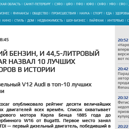
КАЯ ОБЛАСТЬ
САНКТ-ПЕТЕРБУРГ
СЗФО
ЦФО
ПФО
ЮФО
СКФО
УФО
СФО
ИЗНЕС
ФИНАНСЫ
ОБЩЕСТВО
ПРОИСШЕСТВИЯ
НАУКА
СПОРТ
ЕДА
ЗДОРОВЬ
КИНО
СТИЛЬ
ДОМ
НЕДВИЖИМОСТЬ
ШОУ-БИЗНЕС
ЛАЙФХАК
ИНТЕРВЬЮ
8:45
20:52
«Наро
вперв
ИЙ БЕНЗИН, И 44,5-ЛИТРОВЫЙ
верси
вот п
AR НАЗВАЛ 10 ЛУЧШИХ
РОВ В ИСТОРИИ
20:42
Парад
автор
прода
зельный V12 Audi в топ-10 лучших
Renau
ии
20:32
Фетис
tocar опубликовало рейтинг десяти величайших
недоп
х двигателей всех времён. Список охватывает
призв
дрового мотора Карла Бенца 1885 года до
кулуа
урбинного W16 от Bugatti. Первое место занял
TDI — первый дизельный двигатель, победивший в
20:22