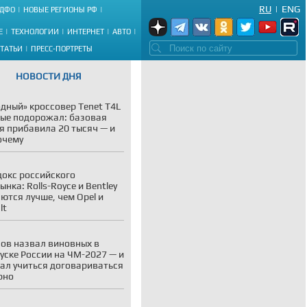
RU
|
ENG
ДФО
НОВЫЕ РЕГИОНЫ РФ
Е
ТЕХНОЛОГИИ
ИНТЕРНЕТ
АВТО
СТАТЬИ
ПРЕСС-ПОРТРЕТЫ
НОВОСТИ ДНЯ
дный» кроссовер Tenet T4L
ые подорожал: базовая
я прибавила 20 тысяч — и
очему
окс российского
ынка: Rolls-Royce и Bentley
ются лучше, чем Opel и
lt
ов назвал виновных в
уске России на ЧМ-2027 — и
ал учиться договариваться
рно