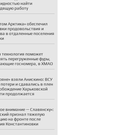
идностью найти
дящую работу
том Арктика» обеспечил
вки продовольствия и
ва в отдаленные поселения
ки
 технология поможет
ять перегруженные фуры,
ающие госномера, в ХМАО
ряне» взяли Анискино: ВСУ
 потери и сдавались в плен
обождение Харьковской
ти продолжается
ое внимание — Славянску»:
ский признал тяжелую
цию на фронте после
ия Константиновки