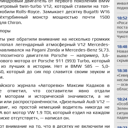
линдровый двигатель от первого поколения BMW
инвал
тровый twin-turbo V12, который ставили на топ-
подхо
мобили Rolls-Royce. Замыкает десятку Bugatti W16
рёхтурбинный монстр мощностью почти 1500
18:52
ля Chiron.
«Роса
поста
споры
топли
Чукот
ты уже обратили внимание на несколько громких
е попал легендарный атмосферный V12 Mercedes-
18:48
навливался на Pagani Zonda и Mercedes-Benz SL73.
Новая
позитного двигателя Porsche — например, 3,6-
выявл
вого мотора от Porsche 911 (993) Turbo, который
скрыв
 из лучших в истории. Нет и BMW S85 — 5,0-
18:38
0, который до сих пор славится своим звуком и
«Севе
м.
несли
— осв
ийского журнала «Авторевю» Максим Кадаков в
облас
ле отметил, что составители явно отдали
м моторам и исторической значимости, а не
18:24
 или распространённости. «Дизельный Audi V12 —
«Особ
двиг, но простой немецкий водитель никогда не
Зелен
 А вот мотор VW 1.9 TDI, который ездил на каждом
ситуа
писке отсутствует», — написал он.
паден
т внимание на то, что в десятку не включили ни
18:23