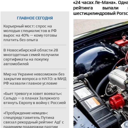
«24 часах Ле-Мана». Одн
рейтинга выпали н
шестицилиндровый Porsc
ГЛАВНОЕ СЕГОДНЯ
Карьерный мост: спрос на
молодых специалистов в РФ
вырос на 40% — кому готовы
платить без опыта
В Новосибирской области 28
многодетных семей получили
сертификаты на покупку
автомобилей
Мир на Украине невозможен без
закрытия вопроса о НАТО: в МИД
РФ назвали главное условие
«Бьет тревогу и зовет воевать»:
Сальдо — о планах Залужного
втянуть Европу в войну с Россией
«Пробуждение немцев»:
спецпредставитель Путина
связал рекордный рейтинг АдГ с
падением поддержки партии