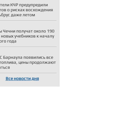
тели КЧР предупредили
тов о рисках восхождения
ьбрус даже летом
 Чечни получат около 190
 новых учебников к началу
ого года
С Барнаула появились все
топлива, цены продолжают
аться
Все новости дня