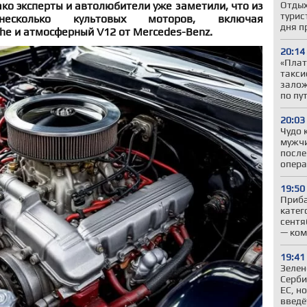
ако эксперты и автолюбители уже заметили, что из
Отдых
турис
есколько культовых моторов, включая
дня п
he и атмосферный V12 от Mercedes-Benz.
20:14
«Плат
такси
залож
по пу
20:03
Чудо 
мужчи
после
опер
19:50
Приба
катег
сентя
— ком
19:41
Зелен
Серби
ЕС, н
введё