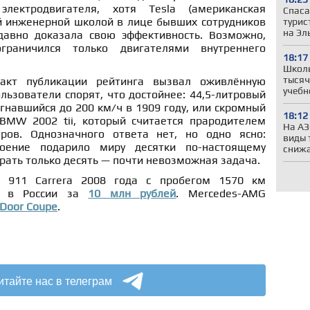
электродвигателя, хотя Tesla (американская
Спаса
й инженерной школой в лице бывших сотрудников
турис
на Эл
авно доказала свою эффективность. Возможно,
ограничился только двигателями внутреннего
18:17
Школы
тысяч
кт публикации рейтинга вызвал оживлённую
учебн
ользователи спорят, что достойнее: 44,5-литровый
огнавшийся до 200 км/ч в 1909 году, или скромный
18:12
BMW 2002 tii, который считается прародителем
На АЗ
ров. Однозначного ответа нет, но одно ясно:
виды 
роение подарило миру десятки по-настоящему
сниж
брать только десять — почти невозможная задача.
e 911 Carrera 2008 года с пробегом 1570 км
у в России за
10 млн рублей
. Mercedes-AMG
-Door Coupe
.
итайте нас в телеграм