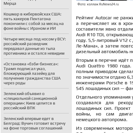
Мерца
Фото: коллаж RuNews24.ru
Кошмар в кибервойсках США:
Рейтинг Autocar не ранж
пять хакеров Пентагона
а перечисляет их в хро
покончили с собой за месяц на
фоне войны с Ираном и ИИ
составители явно отдал
Audi R10 TDI, открывающ
Четыре месяца под носом у ВСУ:
году. 5,5-литровый V12 с
российский разведчик
Ле-Мана», а затем повто
передавал данные из тыла
дизельный автомобиль не
противника и остался невидим
Вторым в перечне идёт 
«Остановка «бэби-бизнеса»:
Audi Quattro 1980 года
Трамп подписал указ,
полным приводом сделал
блокирующий лазейку для
по значимости отдано 6,
получения гражданства США
инженерами Porsche в 19
через роды
545 лошадиных сил — фан
Зеленский объявил о
Отдельного упоминания у
«специальной санкционной
создавался для рекор
операции»: Киев целится в
лошадиных сил. Проект 
российский ВПК
войны, но сам двига
Зеленский впервые едет в
немецкого автопрома.
Белград: Вучич готовит встречу
Из современных моторов
на фоне торговых соглашений