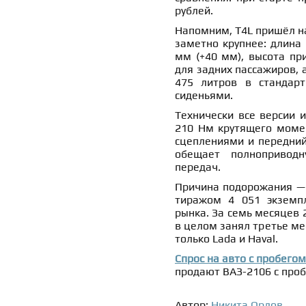
рублей.
Напомним, T4L пришёл на
заметно крупнее: длина 
мм (+40 мм), высота пр
для задних пассажиров, 
475 литров в стандар
сиденьями.
Технически все версии и
210 Нм крутящего момен
сцеплениями и передний
обещает полноприводн
передач.
Причина подорожания — 
тиражом 4 051 экземпл
рынка. За семь месяцев 
в целом занял третье мес
только Lada и Haval.
Спрос на авто с пробего
продают ВАЗ-2106 с проб
Автор:
Никита Орлов