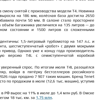
 смену снятой с производства модели T4. Новинка
выросла на 186 мм, колёсная база достигла 2650
ибавила почти 50 мм. В салоне стало просторнее
а объём багажника увеличился на 135 литров — до
тном состоянии и 1500 литров со сложенными
дентичны: 1,5-литровый турбомотор на 147 л.с. и
та, шестиступенчатый «робот» с двумя мокрыми
 привод. Однако уже к концу года производитель
ую версию T4L с семиступенчатой коробкой
уверенный спрос. По итогам июля T4L разошёлся
яр, войдя в пятёрку бестселлеров российского
2026 года продано 7 907 таких машин. Бренд Tenet
то по продажам в июле (12,6 тыс. машин), уступив
м
в РФ вырос на 11% в июле до 1,4 млн руб. В Омске
егом 18 тыс. км. за
1,75 млн
.