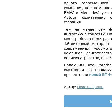
одного современного 
компания, но с немецко
BMW и Mercedes) уже д
Autocar сознательно 
сгорания.
Тем не менее, сам фа
дискуссию в соцсетях. П
монстр Blitzen Benz, раз
1,6-литровый мотор от 
современных турбомото
немецкое двигателест
великих агрегатов, и вы
Напомним, что Porsch
выставили на продаж
презентовал
новый GT 4
Автор:
Никита Орлов
Ч