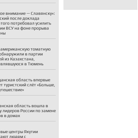
ое внимание — Славянску»:
ский после доклада
того потребовал усилить
ии ВСУ на фоне прорыва
оны
американскую томатную
обнаружили в партии
й из Казахстана,
авлявшуюся в Тюмень
анская область впервые
т туристский слёт «Больше,
утешествие»
нская область вошла в
у лидеров России по замене
в в домах
вые центры Якутии
ают людям с