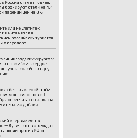
 в России стал выгоднее:
ты бронируют отели на 4,4
ри падении цен на 8%
ите или не улетите»:
ст в Китае взял в
ники российских туристов
ти в аэропорт
калининградских хирургов:
на с тромбом в сердце
 инсульта спасён за одну
ацию
вка без заявлений: трём
ориям пенсионеров с 1
бря пересчитают выплаты
у и сколько добавят
ский впервые едет в
ю — Вучич готов обсуждать
о санкции против РФ не
т