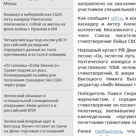
направлено на оказание
Мерца
участников специальной 
Кошмар в кибервойсках США:
Как сообщает
aif.ru
, в к
пять хакеров Пентагона
каскадер и актер Алек
покончили с собой за месяц на
фоне войны с Ираном и ИИ
коллектив Московского 
член Союза писател
Четыре месяца под носом у ВСУ:
стихотворение бойца СВО
российский разведчик
передавал данные из тыла
Народный артист РФ Дмит
противника и остался невидим
песню «Ох, нелегок путь
поэтического конкурса 
«Остановка «бэби-бизнеса»:
участвовало 1008 челов
Трамп подписал указ,
стихотворений. В жюри
блокирующий лазейку для
Высоцкого Никита Выс
получения гражданства США
редактор «АиФ» Михаил 
через роды
Победитель Павел Скоро
Зеленский объявил о
журналистом, с середи
«специальной санкционной
стихотворение он посвят
операции»: Киев целится в
российский ВПК
пехотинцу, воевавшему
еженедельник «Аргум
Зеленский впервые едет в
почетными грамотами за
Белград: Вучич готовит встречу
Ранее
сообщалось
, чт
на фоне торговых соглашений