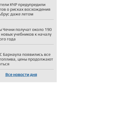
тели КЧР предупредили
тов о рисках восхождения
ьбрус даже летом
 Чечни получат около 190
 новых учебников к началу
ого года
С Барнаула появились все
топлива, цены продолжают
аться
Все новости дня