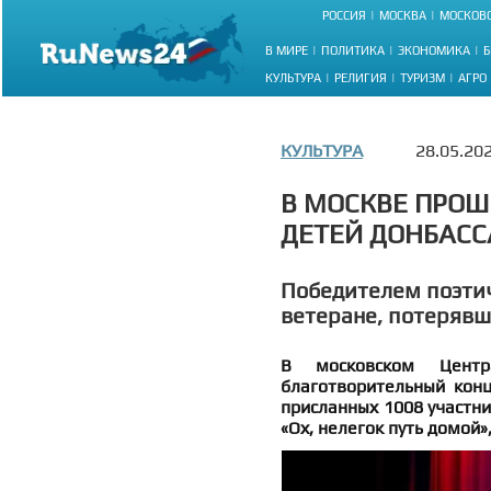
РОССИЯ
МОСКВА
МОСКОВС
В МИРЕ
ПОЛИТИКА
ЭКОНОМИКА
Б
КУЛЬТУРА
РЕЛИГИЯ
ТУРИЗМ
АГРО
КУЛЬТУРА
28.05.20
В МОСКВЕ ПРОШ
ДЕТЕЙ ДОНБАСС
Победителем поэтич
ветеране, потерявш
В московском Цент
благотворительный конц
присланных 1008 участн
«Ох, нелегок путь домой