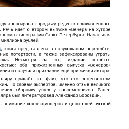
д» анонсировал продажу редкого прижизненного
. Речь идёт о втором выпуске «Вечера на хуторе
анном в типографии Санкт-Петербурга. Начальная
5 миллиона рублей.
b
, книга представлена в полукожаном переплёте.
ные потёртости, а также зафиксированы утраты
шка. Несмотря на это, издание остаётся
костью: оба прижизненных выпуска «Вечеров»
ения и получили признание ещё при жизни автора.
пляру придаёт тот факт, что его рецензентом
ин. По словам экспертов, именно отзыв великого
ечил сборнику успех у современников. Ранее
ляра был литературовед Александр Бороздин.
 внимание коллекционеров и ценителей русской