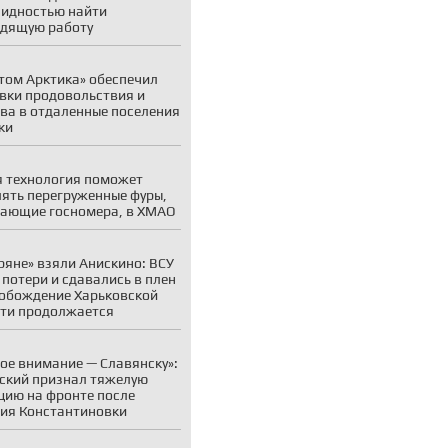
идностью найти
дящую работу
том Арктика» обеспечил
вки продовольствия и
ва в отдаленные поселения
ки
 технология поможет
ять перегруженные фуры,
ающие госномера, в ХМАО
ряне» взяли Анискино: ВСУ
 потери и сдавались в плен
обождение Харьковской
ти продолжается
ое внимание — Славянску»:
ский признал тяжелую
цию на фронте после
ия Константиновки