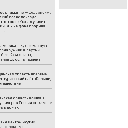
ое внимание — Славянску»:
ский после доклада
того потребовал усилить
ии ВСУ на фоне прорыва
оны
американскую томатную
обнаружили в партии
й из Казахстана,
авлявшуюся в Тюмень
анская область впервые
т туристский слёт «Больше,
утешествие»
нская область вошла в
у лидеров России по замене
в в домах
вые центры Якутии
ают людям с