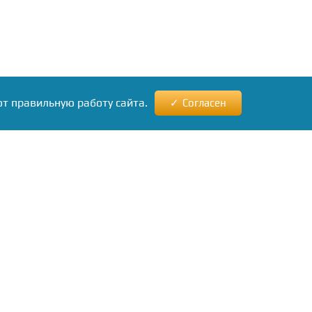
ют правильную работу сайта.
Согласен
ews24.ru
ам
кламы
нашу
бу.