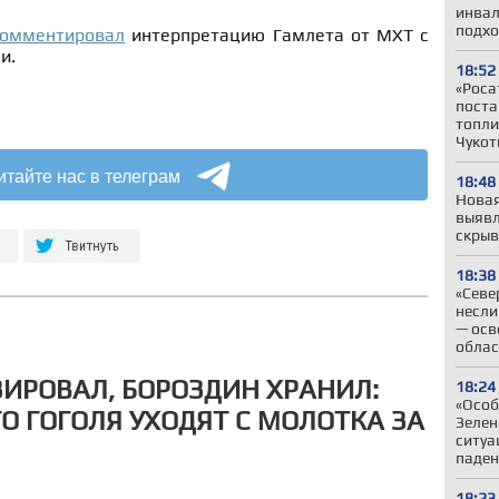
инвал
подхо
комментировал
интерпретацию Гамлета от МХТ с
и.
18:52
«Роса
поста
топли
Чукот
итайте нас в телеграм
18:48
Новая
выявл
скрыв
18:38
«Севе
несли
— осв
облас
ИРОВАЛ, БОРОЗДИН ХРАНИЛ:
18:24
«Особ
 ГОГОЛЯ УХОДЯТ С МОЛОТКА ЗА
Зелен
ситуа
паден
18:23