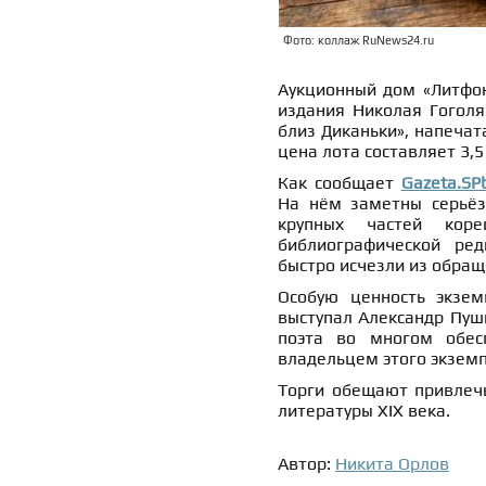
Фото: коллаж RuNews24.ru
Аукционный дом «Литфон
издания Николая Гоголя
близ Диканьки», напечат
цена лота составляет 3,
Как сообщает
Gazeta.SP
На нём заметны серьёз
крупных частей коре
библиографической ред
быстро исчезли из обращ
Особую ценность экзем
выступал Александр Пушк
поэта во многом обесп
владельцем этого экземп
Торги обещают привлечь
литературы XIX века.
Автор:
Никита Орлов