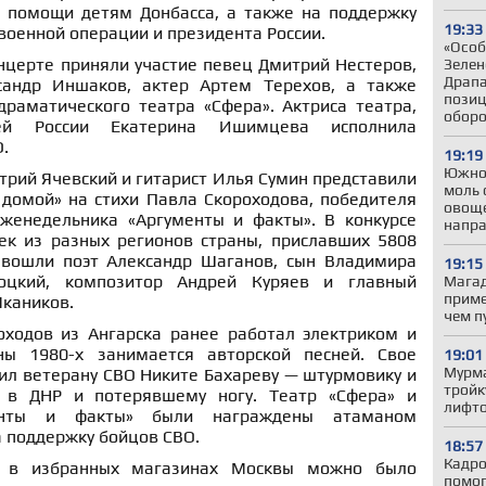
 помощи детям Донбасса, а также на поддержку
19:33
военной операции и президента России.
«Особ
онцерте приняли участие певец Дмитрий Нестеров,
Зелен
Драпа
сандр Иншаков, актер Артем Терехов, а также
позиц
драматического театра «Сфера». Актриса театра,
обор
ей России Екатерина Ишимцева исполнила
.
19:19
Южно
рий Ячевский и гитарист Илья Сумин представили
моль 
 домой» на стихи Павла Скороходова, победителя
овоще
еженедельника «Аргументы и факты». В конкурсе
напр
ек из разных регионов страны, приславших 5808
 вошли поэт Александр Шаганов, сын Владимира
19:15
оцкий, композитор Андрей Куряев и главный
Магад
приме
Чкаников.
чем п
ходов из Ангарска ранее работал электриком и
ны 1980-х занимается авторской песней. Свое
19:01
Мурма
ил ветерану СВО Никите Бахареву — штурмовику и
тройк
 в ДНР и потерявшему ногу. Театр «Сфера» и
лифто
енты и факты» были награждены атаманом
 поддержку бойцов СВО.
18:57
Кадро
о в избранных магазинах Москвы можно было
помог