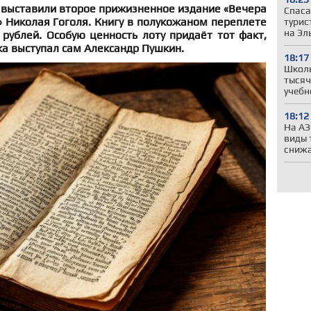
 выставили второе прижизненное издание «Вечера
Спаса
» Николая Гоголя. Книгу в полукожаном переплете
турис
на Эл
рублей. Особую ценность лоту придаёт тот факт,
а выступал сам Александр Пушкин.
18:17
Школы
тысяч
учебн
18:12
На АЗ
виды 
сниж