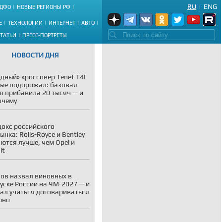
RU
|
ENG
ДФО
НОВЫЕ РЕГИОНЫ РФ
Е
ТЕХНОЛОГИИ
ИНТЕРНЕТ
АВТО
СТАТЬИ
ПРЕСС-ПОРТРЕТЫ
НОВОСТИ ДНЯ
дный» кроссовер Tenet T4L
ые подорожал: базовая
я прибавила 20 тысяч — и
очему
окс российского
ынка: Rolls-Royce и Bentley
ются лучше, чем Opel и
lt
ов назвал виновных в
уске России на ЧМ-2027 — и
ал учиться договариваться
рно