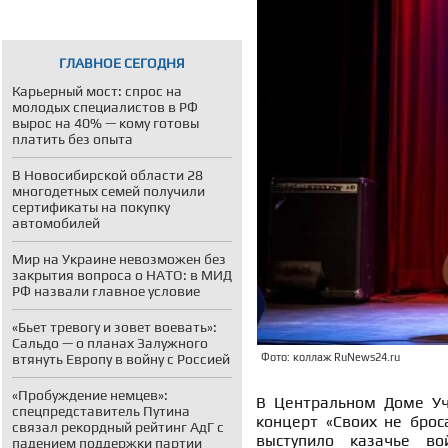
ГЛАВНОЕ СЕГОДНЯ
Карьерный мост: спрос на
молодых специалистов в РФ
вырос на 40% — кому готовы
платить без опыта
В Новосибирской области 28
многодетных семей получили
сертификаты на покупку
автомобилей
Мир на Украине невозможен без
закрытия вопроса о НАТО: в МИД
РФ назвали главное условие
«Бьет тревогу и зовет воевать»:
Сальдо — о планах Залужного
втянуть Европу в войну с Россией
Фото: коллаж RuNews24.ru
«Пробуждение немцев»:
В Центральном Доме Уч
спецпредставитель Путина
концерт «Своих не брос
связал рекордный рейтинг АдГ с
выступило казачье во
падением поддержки партии