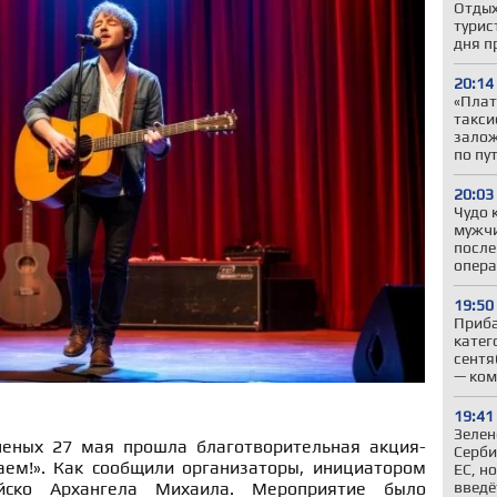
Отдых
турис
дня п
20:14
«Плат
такси
залож
по пу
20:03
Чудо 
мужчи
после
опер
19:50
Приба
катег
сентя
— ком
19:41
Зелен
еных 27 мая прошла благотворительная акция-
Серби
аем!». Как сообщили организаторы, инициатором
ЕС, н
введё
йско Архангела Михаила. Мероприятие было