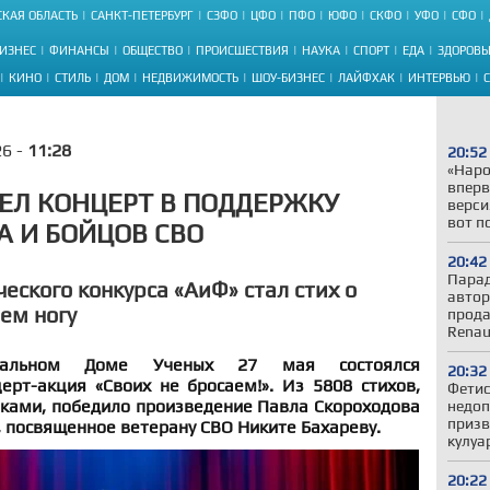
КАЯ ОБЛАСТЬ
САНКТ-ПЕТЕРБУРГ
СЗФО
ЦФО
ПФО
ЮФО
СКФО
УФО
СФО
ИЗНЕС
ФИНАНСЫ
ОБЩЕСТВО
ПРОИСШЕСТВИЯ
НАУКА
СПОРТ
ЕДА
ЗДОРОВЬ
КИНО
СТИЛЬ
ДОМ
НЕДВИЖИМОСТЬ
ШОУ-БИЗНЕС
ЛАЙФХАК
ИНТЕРВЬЮ
26 -
11:28
20:52
«Наро
вперв
ЕЛ КОНЦЕРТ В ПОДДЕРЖКУ
верси
вот п
А И БОЙЦОВ СВО
20:42
Парад
еского конкурса «АиФ» стал стих о
автор
ем ногу
прода
Renau
ральном Доме Ученых 27 мая состоялся
20:32
ерт-акция «Своих не бросаем!». Из 5808 стихов,
Фетис
иками, победило произведение Павла Скороходова
недоп
призв
», посвященное ветерану СВО Никите Бахареву.
кулуа
20:22