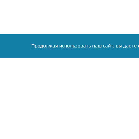
Продолжая использовать наш сайт, вы даете 
Круглосуточная служ
новостей
Почтовый адрес: 123112, Мо
Пресненская наб., д. 12
Телефон:
+7 (499) 409-85-24
E-mail:
info@runews24.ru
Мобильная ве
сайта