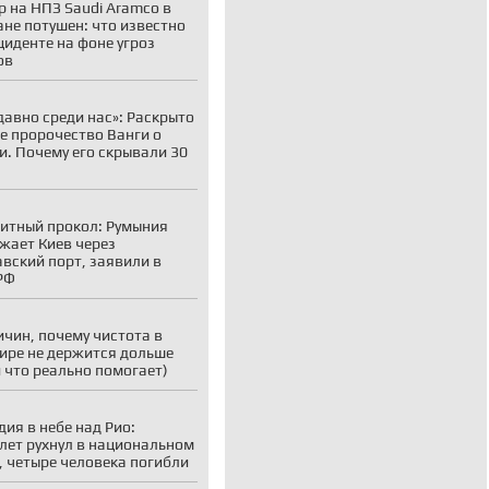
 на НПЗ Saudi Aramco в
не потушен: что известно
циденте на фоне угроз
ов
давно среди нас»: Раскрыто
е пророчество Ванги о
и. Почему его скрывали 30
итный прокол: Румыния
жает Киев через
вский порт, заявили в
РФ
ичин, почему чистота в
ире не держится дольше
и что реально помогает)
дия в небе над Рио:
лет рухнул в национальном
, четыре человека погибли