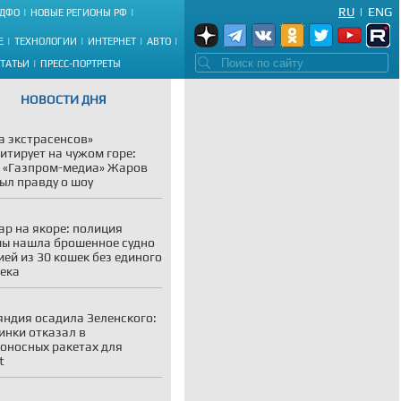
RU
|
ENG
ДФО
НОВЫЕ РЕГИОНЫ РФ
Е
ТЕХНОЛОГИИ
ИНТЕРНЕТ
АВТО
СТАТЬИ
ПРЕСС-ПОРТРЕТЫ
НОВОСТИ ДНЯ
а экстрасенсов»
итирует на чужом горе:
 «Газпром-медиа» Жаров
ыл правду о шоу
р на якоре: полиция
ы нашла брошенное судно
ией из 30 кошек без единого
ека
ндия осадила Зеленского:
инки отказал в
оносных ракетах для
t