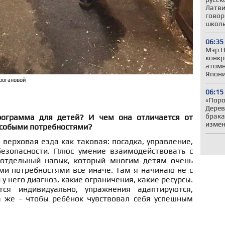
Латви
говор
школ
06:35
Мэр Н
конкр
атомн
Япони
трогановой
06:15
«Поро
Дерев
брака
рограмма для детей? И чем она отличается от
измен
особыми потребностями?
 верховая езда как таковая: посадка, управление,
езопасности. Плюс умение взаимодействовать с
отдельный навык, который многим детям очень
ми потребностями всё иначе. Там я начинаю не с
 у него диагноз, какие ограничения, какие ресурсы.
ся индивидуально, упражнения адаптируются,
а же - чтобы ребёнок чувствовал себя успешным