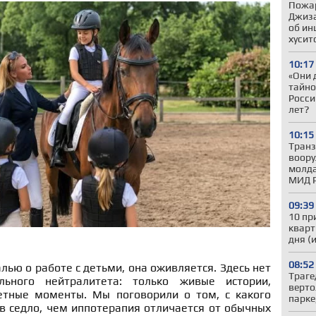
Пожар
Джиза
об ин
хусит
10:17
«Они 
тайно
Росси
лет?
10:15
Транз
воору
молда
МИД 
09:39
10 пр
кварт
дня (
08:52
ью о работе с детьми, она оживляется. Здесь нет
Траге
льного нейтралитета: только живые истории,
верто
етные моменты. Мы поговорили о том, с какого
парке
 в седло, чем иппотерапия отличается от обычных