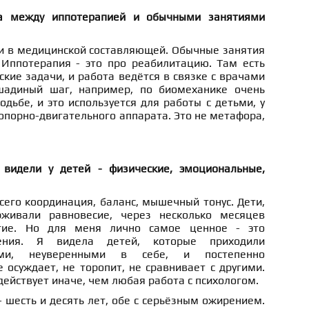
ца между иппотерапией и обычными занятиями
 и в медицинской составляющей. Обычные занятия
. Иппотерапия - это про реабилитацию. Там есть
кие задачи, и работа ведётся в связке с врачами
шадиный шаг, например, по биомеханике очень
одьбе, и это используется для работы с детьми, у
опорно-двигательного аппарата. Это не метафора,
 видели у детей - физические, эмоциональные,
сего координация, баланс, мышечный тонус. Дети,
живали равновесие, через несколько месяцев
угие. Но для меня лично самое ценное - это
ения. Я видела детей, которые приходили
ыми, неуверенными в себе, и постепенно
 осуждает, не торопит, не сравнивает с другими.
действует иначе, чем любая работа с психологом.
- шесть и десять лет, обе с серьёзным ожирением.