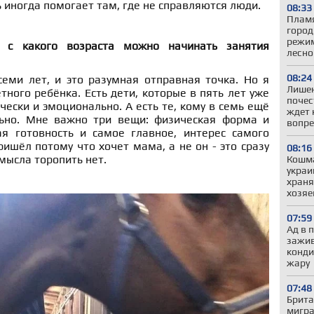
 иногда помогает там, где не справляются люди.
08:33
Пламя
город
режим
, с какого возраста можно начинать занятия
лесно
08:24
семи лет, и это разумная отправная точка. Но я
Лишен
тного ребёнка. Есть дети, которые в пять лет уже
почес
чески и эмоционально. А есть те, кому в семь ещё
ждет 
льно. Мне важно три вещи: физическая форма и
вопре
я готовность и самое главное, интерес самого
ришёл потому что хочет мама, а не он - это сразу
08:16
смысла торопить нет.
Кошма
украи
храня
хозяе
07:59
Ад в 
зажив
конди
жару
07:48
Брита
мигра