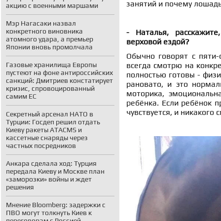
занятий и почему лошадь
акцию с военными маршами
Мэр Нагасаки назвал
конкретного виновника
- Наталья, расскажите
атомного удара, а премьер
верховой ездой?
Японии вновь промолчала
Обычно говорят с пяти-
Газовые хранилища Европы
всегда смотрю на конкре
пустеют на фоне антироссийских
полностью готовы - физи
санкций: Дмитриев констатирует
рановато, и это норма
кризис, спровоцированный
моторика, эмоциональна
самим ЕС
ребёнка. Если ребёнок п
чувствуется, и никакого 
Секретный арсенал НАТО в
Турции: Госдеп решил отдать
Киеву ракеты ATACMS и
кассетные снаряды через
частных посредников
Анкара сделала ход: Турция
передала Киеву и Москве план
«заморозки» войны и ждет
решения
Мнение Bloomberg: задержки с
ПВО могут толкнуть Киев к
переговорам с Россией