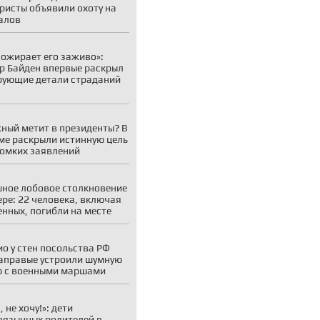
ристы объявили охоту на
алов
пожирает его заживо»:
р Байден впервые раскрыл
ующие детали страданий
ный метит в президенты? В
ме раскрыли истинную цель
ромких заявлений
ное лобовое столкновение
ере: 22 человека, включая
енных, погибли на месте
ио у стен посольства РФ
аправые устроили шумную
 с военными маршами
 не хочу!»: дети
оязычных родителей в