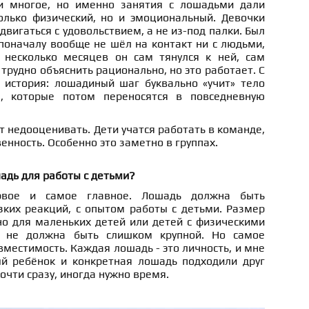
и многое, но именно занятия с лошадьми дали
олько физический, но и эмоциональный. Девочки
двигаться с удовольствием, а не из-под палки. Был
поначалу вообще не шёл на контакт ни с людьми,
 несколько месяцев он сам тянулся к ней, сам
 трудно объяснить рационально, но это работает. С
 история: лошадиный шаг буквально «учит» тело
, которые потом переносятся в повседневную
т недооценивать. Дети учатся работать в команде,
енность. Особенно это заметно в группах.
адь для работы с детьми?
рвое и самое главное. Лошадь должна быть
зких реакций, с опытом работы с детьми. Размер
но для маленьких детей или детей с физическими
ь не должна быть слишком крупной. Но самое
вместимость. Каждая лошадь - это личность, и мне
й ребёнок и конкретная лошадь подходили друг
почти сразу, иногда нужно время.