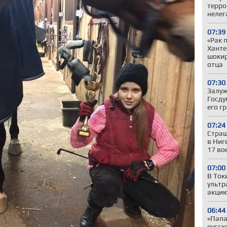
терро
нелег
07:39
«Рак 
Ханте
шокир
отца
07:30
Залуж
Госду
его г
07:24
Страш
в Ниг
17 во
07:00
В Ток
ультр
акцию
06:44
«Папа,
русск