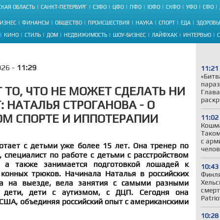
КАЯ ОБЛАСТЬ
САНКТ-ПЕТЕРБУРГ
СЗФО
ЦФО
ПФО
ЮФО
СКФО
УФО
СФО
ИЗНЕС
ФИНАНСЫ
ОБЩЕСТВО
ПРОИСШЕСТВИЯ
НАУКА
СПОРТ
ЕДА
ЗДОРОВЬ
КИНО
СТИЛЬ
ДОМ
НЕДВИЖИМОСТЬ
ШОУ-БИЗНЕС
ЛАЙФХАК
ИНТЕРВЬЮ
026 -
11:29
11:21
«Битв
параз
 ТО, ЧТО НЕ МОЖЕТ СДЕЛАТЬ НИ
Глава
раскр
 НАТАЛЬЯ СТРОГАНОВА - О
М СПОРТЕ И ИППОТЕРАПИИ
11:02
Кошма
Таком
с арм
отает с детьми уже более 15 лет. Она тренер по
челов
, специалист по работе с детьми с расстройством
а, а также занимается подготовкой лошадей к
10:43
конных трюков. Начинала Наталья в российских
Финля
ла на выезде, вела занятия с самыми разными
Хельс
смерт
 дети, дети с аутизмом, с ДЦП. Сегодня она
Patrio
 США, объединяя российский опыт с американскими
10:28