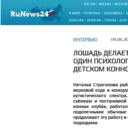
РОССИЯ
МОСКВА
МОСКОВС
В МИРЕ
ПОЛИТИКА
ЭКОНОМИКА
Б
КУЛЬТУРА
РЕЛИГИЯ
ТУРИЗМ
АГРО
ИНТЕРВЬЮ
09.06.2
ЛОШАДЬ ДЕЛАЕТ
ОДИН ПСИХОЛОГ:
ДЕТСКОМ КОННО
Наталья Строганова раб
верховой езде и конкуру
аутистического спектр
съёмкам и постановкой 
конных клубах, работа
подопечными: обычные
продолжает эту работу в
подходами.