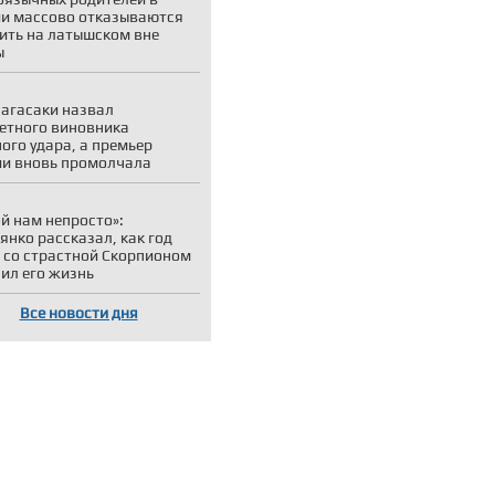
и массово отказываются
ить на латышском вне
ы
агасаки назвал
етного виновника
ого удара, а премьер
и вновь промолчала
й нам непросто»:
янко рассказал, как год
 со страстной Скорпионом
ил его жизнь
Все новости дня