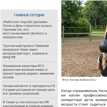
ГЛАВНОЕ СЕГОДНЯ
«Работают под обстрелами»:
Путин в День строителя назвал
героями тех, кто
восстанавливает Донбасс и
Новороссию
Транзитный прокол: Румыния
вооружает Киев через
молдавский порт, заявили в
МИД РФ
Кошмарные квартиры ВСУ:
украинские военные живут и
хранят оружие рядом с мумиями
хозяев
Фото: Коллаж RuNews24.ru
Залужный метит в президенты? В
Госдуме раскрыли истинную цель
Когда спрашиваешь Натал
его громких заявлений
ни капли профессиона
конкретные дети, конкр
В Токио у стен посольства РФ
возраста стоит садиться
ультраправые устроили шумную