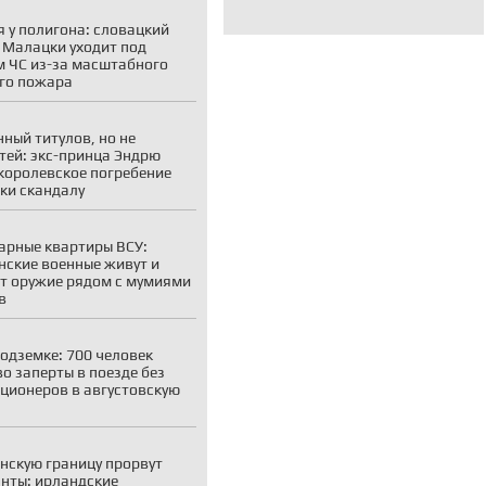
 у полигона: словацкий
 Малацки уходит под
 ЧС из-за масштабного
го пожара
ный титулов, но не
тей: экс-принца Эндрю
королевское погребение
ки скандалу
рные квартиры ВСУ:
нские военные живут и
т оружие рядом с мумиями
в
подземке: 700 человек
о заперты в поезде без
ционеров в августовскую
нскую границу прорвут
нты: ирландские