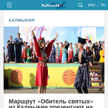
ENG
RU
|
КАЛМЫКИЯ
Маршрут «Обитель святых»
из Калмыкии презентуют на