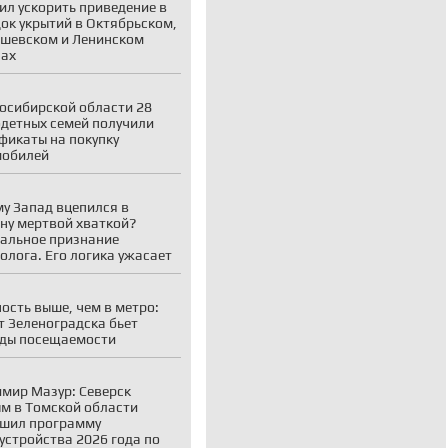
ил ускорить приведение в
ок укрытий в Октябрьском,
шевском и Ленинском
нах
осибирской области 28
детных семей получили
фикаты на покупку
мобилей
у Запад вцепился в
ну мертвой хваткой?
альное признание
олога. Его логика ужасает
ость выше, чем в метро:
т Зеленоградска бьет
ды посещаемости
мир Мазур: Северск
м в Томской области
шил программу
устройства 2026 года по