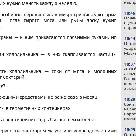
нацпр
 Их нужно менять каждую неделю.
10:46
 особенно деревянные, в микротрещинах которых
Почем
ы. После сырого мяса или рыбы доску нужно
сцены
.
парад
краны — к ним прикасаются грязными руками, но
10:44
Остан
удар 
Моск
ли холодильника — в них скапливаются частицы
10:37
«СХК 
ость холодильника — соки от мяса и молочных
атомн
т бактерий.
Влади
колле
ту?
химко
оющими средствами не реже раза в месяц.
10:29
Сон в 
ты в герметичных контейнерах.
из сн
норве
имени
е доски для мяса, рыбы, овощей и хлеба.
10:29
ерхности раствором уксуса или хлорсодержащими
Остро