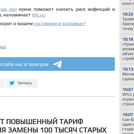
взял 
тых зон
кухни поможет снизить риск инфекций и
10:22
и, напоминает
life.ru
.
Трамп
оворит о вашем
состоянии и здоровье?
Аркти
точку
10:16
«Трав
ова
упоми
объяс
строй
итайте нас в телеграм
10:13
Москв
сдава
10:07
WSJ: 
огран
стран
10:07
Сын В
УТ ПОВЫШЕННЫЙ ТАРИФ
один 
Я ЗАМЕНЫ 100 ТЫСЯЧ СТАРЫХ
сторо
милл