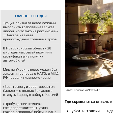
ГЛАВНОЕ СЕГОДНЯ
Турция признала невозможным
выполнить требование ЕС: «газ
любой, но только не российский»
— Анкара не знает
происхождения топлива в трубе
В Новосибирской области 28
многодетных семей получили
сертификаты на покупку
автомобилей
Мир на Украине невозможен без
закрытия вопроса о НАТО: в МИД
РФ назвали главное условие
«Бьет тревогу и зовет воевать»:
Сальдо — о планах Залужного
Фото: Коллаж RuNews24.ru
втянуть Европу в войну с Россией
Где скрываются опасные
«Пробуждение немцев»:
спецпредставитель Путина
Губки и тряпки — ид
связал рекордный рейтинг АдГ с