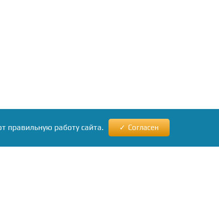
ют правильную работу сайта.
Согласен
ews24.ru
ам
кламы
нашу
бу.