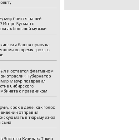
оекту
у мир боится нашей
? Игорь Бутман о
оксах большой музыки
кинская башня приняла
молнии во время грозы в
ве
был и остается флагманом
ой отрасли»: Губернатор
мир Мазур поздравил
ктив Сибирского
мбината с праздником
руку, срок в деле: как голос
овидений отправил
жскую мать в тюрьму из-за
 сына
в Зорге на Курилах: Токио