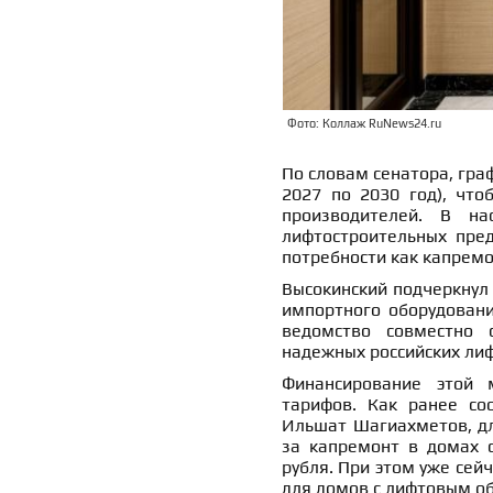
Фото: Коллаж RuNews24.ru
По словам сенатора, гра
2027 по 2030 год), что
производителей. В н
лифтостроительных пре
потребности как капремон
Высокинский подчеркну
импортного оборудовани
ведомство совместно
надежных российских лиф
Финансирование этой 
тарифов. Как ранее со
Ильшат Шагиахметов, дл
за капремонт в домах с
рубля. При этом уже сей
для домов с лифтовым о