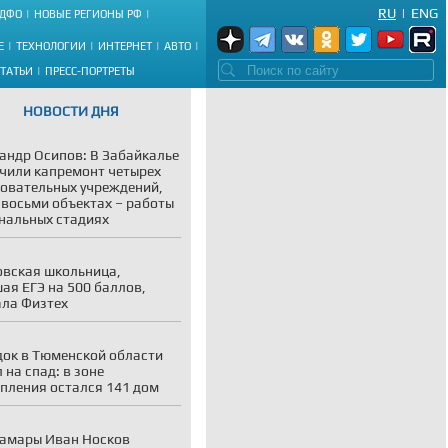
RU
|
ENG
ДФО
НОВЫЕ РЕГИОНЫ РФ
Е
ТЕХНОЛОГИИ
ИНТЕРНЕТ
АВТО
СТАТЬИ
ПРЕСС-ПОРТРЕТЫ
НОВОСТИ ДНЯ
андр Осипов: В Забайкалье
чили капремонт четырех
овательных учреждений,
 восьми объектах – работы
нальных стадиях
вская школьница,
ая ЕГЭ на 500 баллов,
ла Физтех
ок в Тюменской области
 на спад: в зоне
пления остался 141 дом
амары Иван Носков