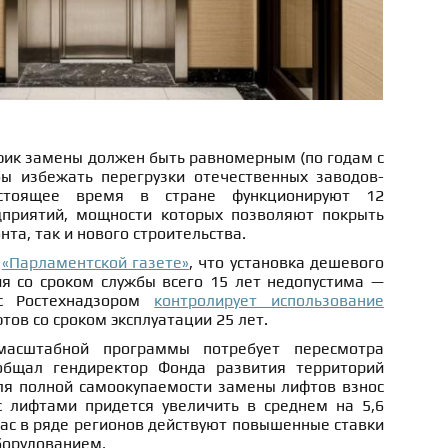
фик замены должен быть равномерным (по годам с
бы избежать перегрузки отечественных заводов-
астоящее время в стране функционируют 12
дприятий, мощности которых позволяют покрыть
та, так и нового строительства.
л
«Парламентской газете»
, что установка дешевого
я со сроком службы всего 15 лет недопустима —
 с Ростехнадзором
контролирует использование
тов со сроком эксплуатации 25 лет.
масштабной программы потребует пересмотра
общал гендиректор Фонда развития территорий
я полной самоокупаемости замены лифтов взнос
 лифтами придется увеличить в среднем на 5,6
час в ряде регионов действуют повышенные ставки
борудованием.