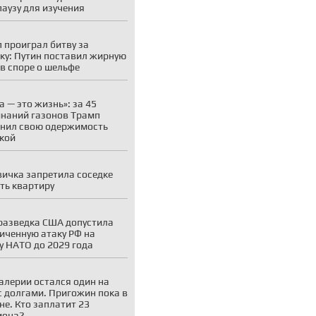
паузу для изучения
 проиграл битву за
ку: Путин поставил жирную
 в споре о шельфе
а — это жизнь»: за 45
наний газонов Трамп
нил свою одержимость
кой
ичка запретила соседке
ть квартиру
разведка США допустила
иченную атаку РФ на
у НАТО до 2029 года
алерии остался один на
с долгами. Пригожин пока в
не. Кто заплатит 23
иона?