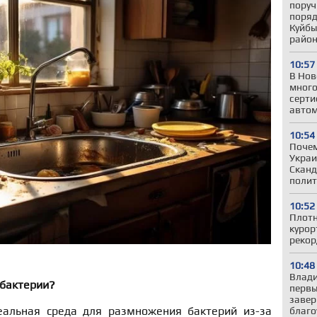
поруч
поряд
Куйбы
райо
10:57
В Нов
много
серти
авто
10:54
Почем
Украи
Сканд
полит
10:52
Плотн
курор
рекор
10:48
Влади
 бактерии?
первы
завер
еальная среда для размножения бактерий из-за
благо