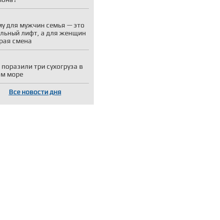
у для мужчин семья — это
льный лифт, а для женщин
рая смена
 поразили три сухогруза в
ом море
Все новости дня