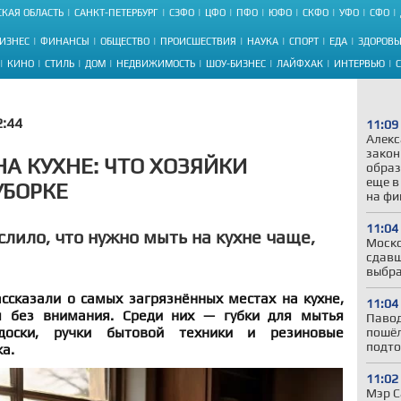
КАЯ ОБЛАСТЬ
САНКТ-ПЕТЕРБУРГ
СЗФО
ЦФО
ПФО
ЮФО
СКФО
УФО
СФО
ИЗНЕС
ФИНАНСЫ
ОБЩЕСТВО
ПРОИСШЕСТВИЯ
НАУКА
СПОРТ
ЕДА
ЗДОРОВЬ
КИНО
СТИЛЬ
ДОМ
НЕДВИЖИМОСТЬ
ШОУ-БИЗНЕС
ЛАЙФХАК
ИНТЕРВЬЮ
2:44
11:09
Алекс
закон
НА КУХНЕ: ЧТО ХОЗЯЙКИ
образ
еще в
УБОРКЕ
на фи
11:04
лило, что нужно мыть на кухне чаще,
Моско
сдавш
выбра
ссказали о самых загрязнённых местах на кухне,
11:04
я без внимания. Среди них — губки для мытья
Павод
доски, ручки бытовой техники и резиновые
пошёл
подто
а.
11:02
Мэр С