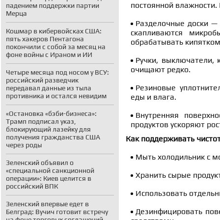
постоянной влажности.
падением поддержки партии
Мерца
Разделочные доски —
Кошмар в кибервойсках США:
скапливаются микроб
пять хакеров Пентагона
обрабатывать кипятком
покончили с собой за месяц на
фоне войны с Ираном и ИИ
Ручки, выключатели, 
очищают редко.
Четыре месяца под носом у ВСУ:
российский разведчик
Резиновые уплотните
передавал данные из тыла
противника и остался невидим
еды и влага.
«Остановка «бэби-бизнеса»:
Внутренняя поверхн
Трамп подписал указ,
продуктов ускоряют рос
блокирующий лазейку для
получения гражданства США
Как поддерживать чисто
через роды
Мыть холодильник с м
Зеленский объявил о
«специальной санкционной
Хранить сырые продук
операции»: Киев целится в
российский ВПК
Использовать отдельны
Зеленский впервые едет в
Дезинфицировать пов
Белград: Вучич готовит встречу
на фоне торговых соглашений