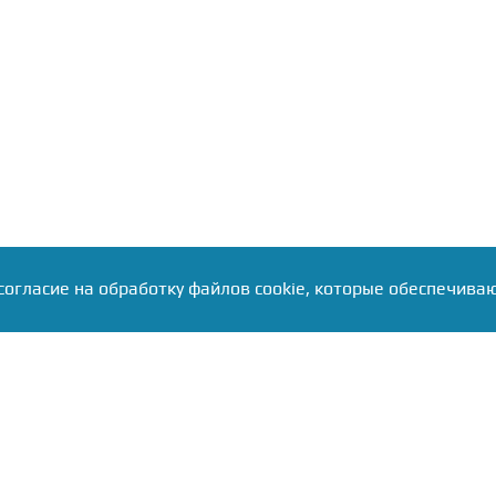
согласие на обработку файлов cookie, которые обеспечива
Регистрация СМИ
Реклама на RuN
ба
Сетевое издание "RuNews24.ru -
По всем вопрос
круглосуточная служба новостей"
размещения ре
зарегистрировано в Федеральной
обращайтесь в 
службе по надзору в сфере связи,
рекламную служ