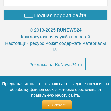
Полная версия сайта
© 2013-2025
RUNEWS24
Круглосуточная служба новостей
Настоящий ресурс может содержать материалы
18+
Реклама на RuNews24.ru
Продолжая использовать наш сайт, вы даете согласие на
обработку файлов cookie, которые обеспечивают
правильную работу сайта.
Почтовый адрес: 123112, Москва, Пресненская наб., д.
12
Согласен
Телефон:
+7 (499) 409-85-24
,
E-mail:
info@runews24.ru