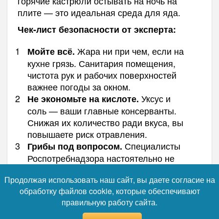
горячие кастрюли остывать на ночь на
плите — это идеальная среда для яда.
Чек-лист безопасности от эксперта:
Жара ни при чем, если на
Мойте всё.
кухне грязь. Санитария помещения,
чистота рук и рабочих поверхностей
важнее погоды за окном.
Уксус и
Не экономьте на кислоте.
соль — ваши главные консерванты.
Снижая их количество ради вкуса, вы
повышаете риск отравления.
Специалисты
Грибы под вопросом.
Роспотребнадзора настоятельно не
рекомендуют герметично закатывать
Продолжая использовать наш сайт, вы даете согласие на
домашние грибные консервы без
обработку файлов cookie, которые обеспечивают
промышленного автоклава, так как
правильную работу сайта.
частицы почвы со спорами ботулины
смыть практически невозможно.