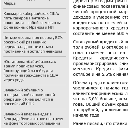
директор ВТБ Дмитрий П
Мерца
финансовых показателей 
чистой процентной мар
Кошмар в кибервойсках США:
доходов и умеренную сто
пять хакеров Пентагона
кредитных портфелей и 
покончили с собой за месяц на
фоне войны с Ираном и ИИ
корпоративного кредит
составить не менее 500 
Четыре месяца под носом у ВСУ:
Совокупный кредитный по
российский разведчик
передавал данные из тыла
трлн рублей. В октябре 
противника и остался невидим
года отмечен рост на 
Кредиты юридическ
«Остановка «бэби-бизнеса»:
продемонстрировав сни
Трамп подписал указ,
месяцев. Кредиты физи
блокирующий лазейку для
октябре и на 5,6% с начал
получения гражданства США
через роды
Объем средств клиентов-
увеличился с начала год
Зеленский объявил о
клиентов-юридических ли
«специальной санкционной
что на 5,6% больше, чем
операции»: Киев целится в
российский ВПК
года. Общий объем средс
трлнрублей, увеличивши
Зеленский впервые едет в
начала года.
Белград: Вучич готовит встречу
Ранее писали, что ставк
на фоне торговых соглашений