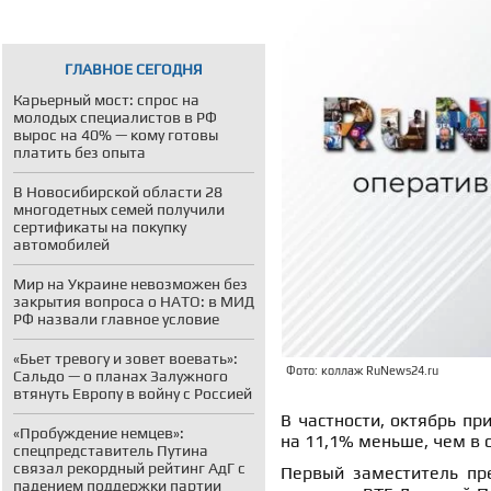
ГЛАВНОЕ СЕГОДНЯ
Карьерный мост: спрос на
молодых специалистов в РФ
вырос на 40% — кому готовы
платить без опыта
В Новосибирской области 28
многодетных семей получили
сертификаты на покупку
автомобилей
Мир на Украине невозможен без
закрытия вопроса о НАТО: в МИД
РФ назвали главное условие
«Бьет тревогу и зовет воевать»:
Фото: коллаж RuNews24.ru
Сальдо — о планах Залужного
втянуть Европу в войну с Россией
В частности, октябрь пр
«Пробуждение немцев»:
на 11,1% меньше, чем в 
спецпредставитель Путина
связал рекордный рейтинг АдГ с
Первый заместитель пр
падением поддержки партии