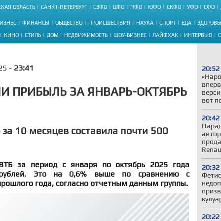
КАЯ ОБЛАСТЬ
САНКТ-ПЕТЕРБУРГ
СЗФО
ЦФО
ПФО
ЮФО
СКФО
УФО
СФО
ИЗНЕС
ФИНАНСЫ
ОБЩЕСТВО
ПРОИСШЕСТВИЯ
НАУКА
СПОРТ
ЕДА
ЗДОРОВЬ
КИНО
СТИЛЬ
ДОМ
НЕДВИЖИМОСТЬ
ШОУ-БИЗНЕС
ЛАЙФХАК
ИНТЕРВЬЮ
25 -
23:41
20:52
«Наро
вперв
ЛИ ПРИБЫЛЬ ЗА ЯНВАРЬ-ОКТЯБРЬ
верси
вот п
20:42
Парад
 за 10 месяцев составила почти 500
автор
прода
Renau
ВТБ за период с января по октябрь 2025 года
20:32
 рублей. Это на 0,6% выше по сравнению с
Фетис
рошлого года, согласно отчетным данным группы.
недоп
призв
кулуа
20:22