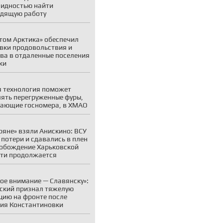
идностью найти
дящую работу
том Арктика» обеспечил
вки продовольствия и
ва в отдаленные поселения
ки
 технология поможет
ять перегруженные фуры,
ающие госномера, в ХМАО
ряне» взяли Анискино: ВСУ
 потери и сдавались в плен
обождение Харьковской
ти продолжается
ое внимание — Славянску»:
ский признал тяжелую
цию на фронте после
ия Константиновки