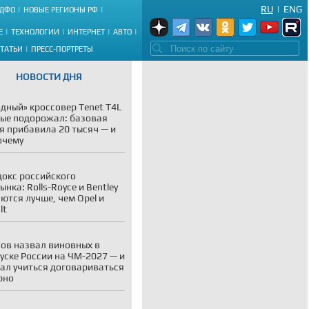
RU
|
ENG
ДФО
НОВЫЕ РЕГИОНЫ РФ
Е
ТЕХНОЛОГИИ
ИНТЕРНЕТ
АВТО
СТАТЬИ
ПРЕСС-ПОРТРЕТЫ
НОВОСТИ ДНЯ
дный» кроссовер Tenet T4L
ые подорожал: базовая
я прибавила 20 тысяч — и
очему
окс российского
ынка: Rolls-Royce и Bentley
ются лучше, чем Opel и
lt
ов назвал виновных в
уске России на ЧМ-2027 — и
ал учиться договариваться
рно