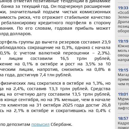
ьянов отметил позитивные тенденции в динамике
банка за текущий год. Он подчеркнул расширение
19:33
жи, значительный подъем чистых комиссионных
«Особ
имость риска, что отражает стабильное качество
Зелен
Драпа
ребалансировку кредитного портфеля в сторону
позиц
ования. По его словам, годовая прибыль может
обор
млрд долларов.
19:19
ртфель группы до вычета резервов составил 23,9
Южно
наблюдалось сокращение на 0,3%, однако с начала
моль 
0,5% (с учетом валютной переоценки – 2,3%).
овоще
им лицам составили 16,5 трлн рублей,
напр
жение на 0,1% в октябре и рост на 3,5% за 10
ческим лицам, напротив, снизились на 0,8% в
19:15
а года, достигнув 7,4 тлн рублей.
Магад
приме
физических лиц сократился в октябре на 1,3%, но
чем п
а на 2,4%, составив 13,3 трлн рублей. Средства
ц на отчетную дату составили 13,5 трлн рублей,
19:01
Мурма
 в конце сентября, но на 3% меньше, чем в начале
тройк
тв клиентов на 31 октября 2025 года достиг 26,8
лифто
сь на 2,1% в октябре и сократившись на 0,4% с
18:57
Кадро
и по депозитам
повысил
Сбербанк.
помог