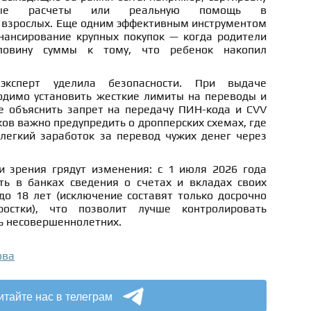
жные расчеты или реальную помощь в
 взрослых. Еще одним эффективным инструментом
нансирование крупных покупок — когда родители
ловину суммы к тому, что ребенок накопил
эксперт уделила безопасности. При выдаче
одимо установить жесткие лимиты на переводы и
е объяснить запрет на передачу ПИН-кода и CVV
ов важно предупредить о дропперских схемах, где
егкий заработок за перевод чужих денег через
и зрения грядут изменения: с 1 июля 2026 года
ть в банках сведения о счетах и вкладах своих
до 18 лет (исключение составят только досрочно
ростки), что позволит лучше контролировать
ь несовершеннолетних.
ова
итайте нас в телеграм