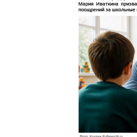
Мария Иваткина призва
поощрений за школьные 
Фото: Коллаж RuNews24.ru