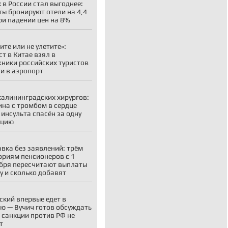
 в России стал выгоднее:
ты бронируют отели на 4,4
ри падении цен на 8%
ите или не улетите»:
ст в Китае взял в
ники российских туристов
ти в аэропорт
калининградских хирургов:
на с тромбом в сердце
 инсульта спасён за одну
ацию
вка без заявлений: трём
ориям пенсионеров с 1
бря пересчитают выплаты
у и сколько добавят
ский впервые едет в
ю — Вучич готов обсуждать
о санкции против РФ не
т