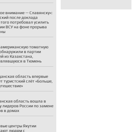
ое внимание — Славянску»:
ский после доклада
того потребовал усилить
ии ВСУ на фоне прорыва
оны
американскую томатную
обнаружили в партии
й из Казахстана,
авлявшуюся в Тюмень
анская область впервые
т туристский слёт «Больше,
утешествие»
нская область вошла в
у лидеров России по замене
в в домах
вые центры Якутии
ают людям с