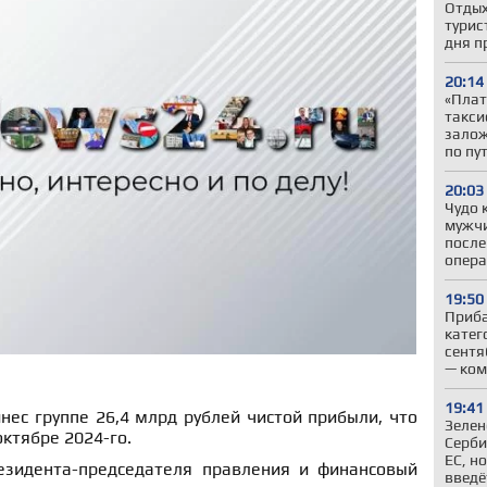
Отдых
турис
дня п
20:14
«Плат
такси
залож
по пу
20:03
Чудо 
мужчи
после
опер
19:50
Приба
катег
сентя
— ком
19:41
инес группе 26,4 млрд рублей чистой прибыли, что
Зелен
октябре 2024-го.
Серби
ЕС, н
езидента-председателя правления и финансовый
введё