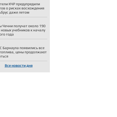
тели КЧР предупредили
тов о рисках восхождения
ьбрус даже летом
 Чечни получат около 190
 новых учебников к началу
ого года
С Барнаула появились все
топлива, цены продолжают
аться
Все новости дня