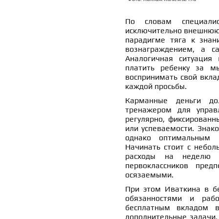
По словам специали
исключительно внешню
парадигме тяга к знан
вознаграждением, а са
Аналогичная ситуация 
платить ребенку за мы
воспринимать свой вклад
каждой просьбы.
Карманные деньги д
тренажером для упра
регулярно, фиксированн
или успеваемости. Знак
однако оптимальным в
Начинать стоит с небол
расходы на неделю 
первоклассников пред
осязаемыми.
При этом Иваткина в б
обязанностями и рабо
бесплатным вкладом в
дополнительные задачи,