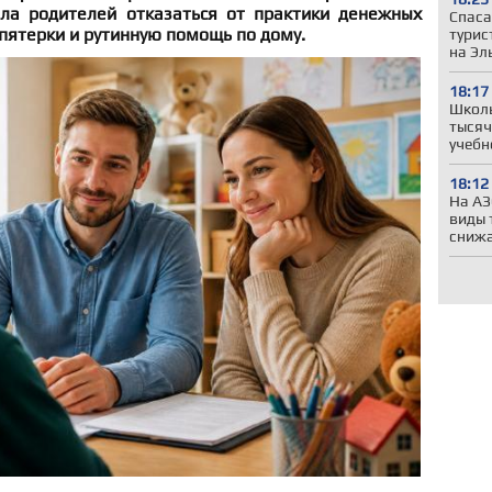
ла родителей отказаться от практики денежных
Спаса
пятерки и рутинную помощь по дому.
турис
на Эл
18:17
Школы
тысяч
учебн
18:12
На АЗ
виды 
сниж