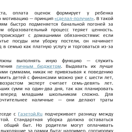
ста, оплата оценок формирует у ребенка
ю мотивацию — принцип
«сделал-получил»
. В такой
иям быстро подменяется банальной погоней за
м образовательный процесс теряет ценность.
происходит с домашними обязанностями: если
тье посуды или уборку постели, он начинает
 в семью как платную услугу и торговаться из-за
олжны выполнять иную функцию — служить
вления
личным бюджетом
. Выдавать их лучше
ыми суммами, никак не привязывая к поведению
омить детей с финансами можно уже с шести лет,
озрастом эксперт считает семь-девять лет.
ьших сумм на один-два дня, так как планировать
вперед младшим школьникам сложно. Для
почтительнее наличные — они делают траты
еседе с
Газетой.Ru
подчеркивает разницу между
той. Стандартная уборка должна оставаться
 общий быт. Но родители могут оплачивать
 выходящие за рамки быта: например, сортировку