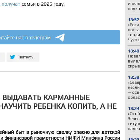
инвал
ы
получат
семьи в 2026 году.
подхо
18:52
«Роса
поста
топли
итайте нас в телеграм
Чукот
18:48
Новая
выявл
скрыв
18:38
«Севе
несли
— осв
О ВЫДАВАТЬ КАРМАННЫЕ
облас
НАУЧИТЬ РЕБЕНКА КОПИТЬ, А НЕ
18:24
«Особ
Зелен
ситуа
паден
ейный быт в рыночную сделку опасно для детской
ции финансовой грамотности НИФИ Минфина России
18:23