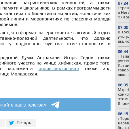
ование патриотических ценностей, а также
07:24
й памяти у школьников. В рамках программы дети
Страш
в Ниг
х занятиях по биологии и экологии, экологических
17 во
овой линии и мероприятиях по спасению молоди
одоемов.
07:00
В Ток
ают, что формат лагеря сочетает активный отдых
ультр
венно-полезной деятельности, что должно
акцию
тию у подростков чувства ответственности и
06:44
«Папа,
ородской Думы Астрахани Игорь Седов также
русск
ийного участка на улице Хибинская. Кроме того,
Латви
ого парламента
проинспектировал
также ход
говор
лице Молдавская.
школ
06:35
Мэр Н
конкр
атомн
Япони
итайте нас в телеграм
06:15
«Поро
Дерев
брака