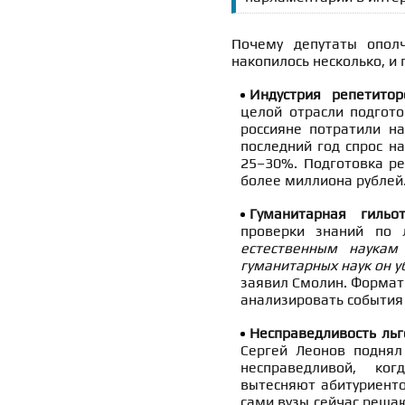
Почему депутаты ополч
накопилось несколько, и 
Индустрия репетитор
целой отрасли подгото
россияне потратили н
последний год спрос н
25–30%. Подготовка ре
более миллиона рублей
Гуманитарная гиль
проверки знаний по 
естественным наука
гуманитарных наук он у
заявил Смолин. Формат 
анализировать события
Несправедливость льг
Сергей Леонов поднял
несправедливой, ког
вытесняют абитуриенто
сами вузы сейчас решаю