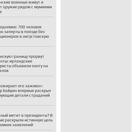
нские военные живут и
т оружие рядом с мумиями
в
подземке: 700 человек
о заперты в поезде без
ционеров в августовскую
нскую границу прорвут
нты: ирландские
ристы объявили охоту на
алов
пожирает его заживо»:
р Байден впервые раскрыл
ующие детали страданий
ный метит в президенты? В
ме раскрыли истинную цель
ромких заявлений