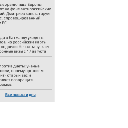
ые хранилища Европы
ют на фоне антироссийских
ий: Дмитриев констатирует
с, спровоцированный
 ЕС
ди в Катманду уходят в
ое, но российские карты
 подвели: Непал запускает
ронные визы с 17 августа
против диеты: ученые
нили, почему организм
ит» старый вес и
вляет возвращать
граммы
Все новости дня