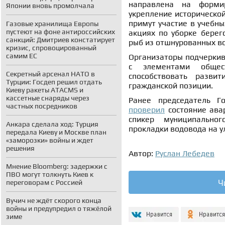
направлена на формир
Японии вновь промолчала
укрепление историческо
примут участие в учебны
Газовые хранилища Европы
пустеют на фоне антироссийских
акциях по уборке берег
санкций: Дмитриев констатирует
рыб из отшнурованных в
кризис, спровоцированный
самим ЕС
Организаторы подчеркив
с элементами общест
Секретный арсенал НАТО в
способствовать разви
Турции: Госдеп решил отдать
гражданской позиции.
Киеву ракеты ATACMS и
кассетные снаряды через
Ранее председатель Г
частных посредников
проверил
состояние авар
спикер муниципальн
Анкара сделала ход: Турция
прокладки водовода на у
передала Киеву и Москве план
«заморозки» войны и ждет
решения
Автор:
Руслан Лебедев
Мнение Bloomberg: задержки с
ПВО могут толкнуть Киев к
Ч
переговорам с Россией
Вучич не ждёт скорого конца
войны и предупредил о тяжёлой
зиме