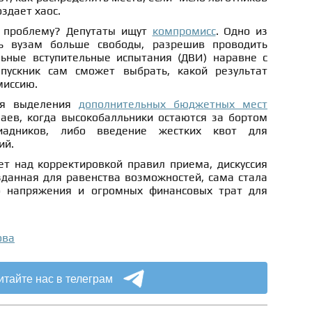
здает хаос.
 проблему? Депутаты ищут
компромисс
. Одно из
ь вузам больше свободы, разрешив проводить
ьные вступительные испытания (ДВИ) наравне с
пускник сам сможет выбрать, какой результат
миссию.
ея выделения
дополнительных бюджетных мест
чаев, когда высокобалльники остаются за бортом
иадников, либо введение жестких квот для
ий.
т над корректировкой правил приема, дискуссия
зданная для равенства возможностей, сама стала
о напряжения и огромных финансовых трат для
ова
итайте нас в телеграм