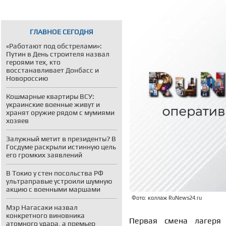
ГЛАВНОЕ СЕГОДНЯ
«Работают под обстрелами»:
Путин в День строителя назвал
героями тех, кто
восстанавливает Донбасс и
Новороссию
Кошмарные квартиры ВСУ:
украинские военные живут и
хранят оружие рядом с мумиями
хозяев
Залужный метит в президенты? В
Госдуме раскрыли истинную цель
его громких заявлений
В Токио у стен посольства РФ
ультраправые устроили шумную
акцию с военными маршами
Фото: коллаж RuNews24.ru
Мэр Нагасаки назвал
конкретного виновника
Первая смена лагеря 
атомного удара, а премьер