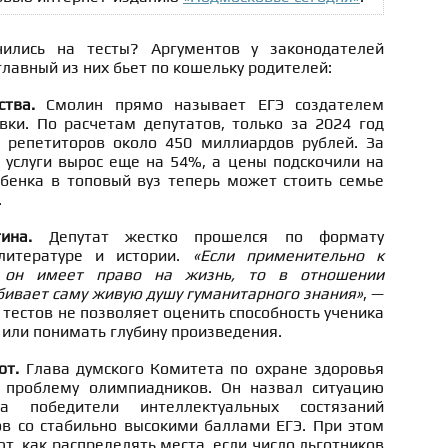
ились на тесты? Аргументов у законодателей
главный из них бьет по кошельку родителей:
ства.
Смолин прямо называет ЕГЭ создателем
вки. По расчетам депутатов, только за 2024 год
а репетиторов около 450 миллиардов рублей. За
а услуги вырос еще на 54%, а цены подскочили на
бенка в топовый вуз теперь может стоить семье
.
отина.
Депутат жестко прошелся по формату
литературе и истории.
«Если применительно к
м он имеет право на жизнь, то в отношении
бивает саму живую душу гуманитарного знания»
, —
тестов не позволяет оценить способность ученика
 или понимать глубину произведения.
от.
Глава думского Комитета по охране здоровья
 проблему олимпиадников. Он назвал ситуацию
да победители интеллектуальных состязаний
в со стабильно высокими баллами ЕГЭ. При этом
т, как распределять места, если число льготников