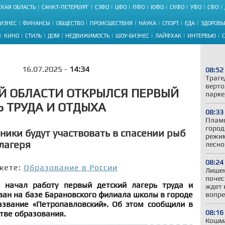
КАЯ ОБЛАСТЬ
САНКТ-ПЕТЕРБУРГ
СЗФО
ЦФО
ПФО
ЮФО
СКФО
УФО
СФО
ИЗНЕС
ФИНАНСЫ
ОБЩЕСТВО
ПРОИСШЕСТВИЯ
НАУКА
СПОРТ
ЕДА
ЗДОРОВЬ
КИНО
СТИЛЬ
ДОМ
НЕДВИЖИМОСТЬ
ШОУ-БИЗНЕС
ЛАЙФХАК
ИНТЕРВЬЮ
16.07.2025 -
14:34
08:52
Траге
верто
Й ОБЛАСТИ ОТКРЫЛСЯ ПЕРВЫЙ
парке
Ь ТРУДА И ОТДЫХА
08:33
Пламя
город
ники будут участвовать в спасении рыб
режим
 лагеря
лесно
08:24
жете:
Образование в России
Лишен
почес
и начал работу первый детский лагерь труда и
ждет 
ван на базе Барановского филиала школы в городе
вопре
звание «Петропавловский». Об этом сообщили в
08:16
тве образования.
Кошма