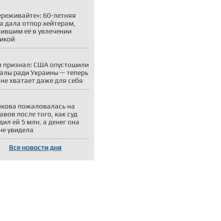
ереживайте»: 60-летняя
а дала отпор хейтерам,
ившим её в увлечении
икой
 признал: США опустошили
алы ради Украины — теперь
 не хватает даже для себя
кова пожаловалась на
авов после того, как суд
дил ей 5 млн, а денег она
 не увидела
Все новости дня