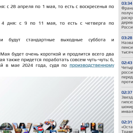
03:34
я: с 28 апреля по 1 мая, то есть с воскресенья по
Франц
получ
раскр
дерев
4 дня: с 9 по 11 мая, то есть с четверга по
Росси
03:28
и будут стандартные выходные суббота и
Назва
пенси
тысяч
Мая будет очень короткой и продлится всего два
Мая также придется поработать совсем чуть-чуть: 6,
02:43
ей в мае 2024 года, судя по
производственному
Четыр
росси
перед
проти
02:37
Звезд
гипсе
шокир
инвал
02:31
«Оста
Трамп