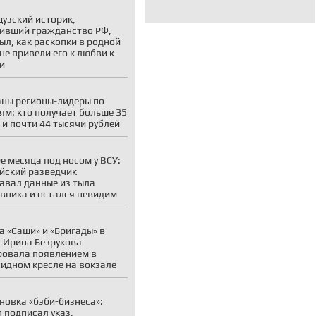
узский историк,
ивший гражданство РФ,
ыл, как раскопки в родной
не привели его к любви к
и
ны регионы-лидеры по
ям: кто получает больше 35
 и почти 44 тысячи рублей
е месяца под носом у ВСУ:
йский разведчик
авал данные из тыла
вника и остался невидим
а «Саши» и «Бригады» в
: Ирина Безрукова
овала появлением в
идном кресле на вокзале
новка «бэби-бизнеса»:
 подписал указ,