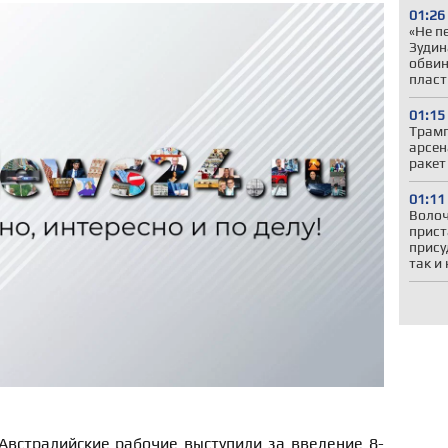
01:26
«Не п
Зудин
обвин
пласт
01:15
Трамп
арсен
ракет
01:11
Волоч
прист
прису
так и
 Австралийские рабочие выступили за введение 8-