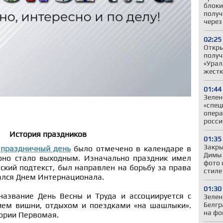
блоки
получ
через
02:25
Откры
получ
«Урал
жестк
01:44
Зелен
«спец
опера
росси
История праздников
01:35
Закры
й
праздничный день
было отмечено в календаре в
Димы 
 оно стало выходным. Изначально праздник имел
фото 
кий подтекст, был направлен на борьбу за права
стиле
вался Днем Интернационала.
01:30
название День Весны и Труда и ассоциируется с
Зелен
Белгр
ием вишни, отдыхом и поездками «на шашлыки».
на фо
тории Первомая.