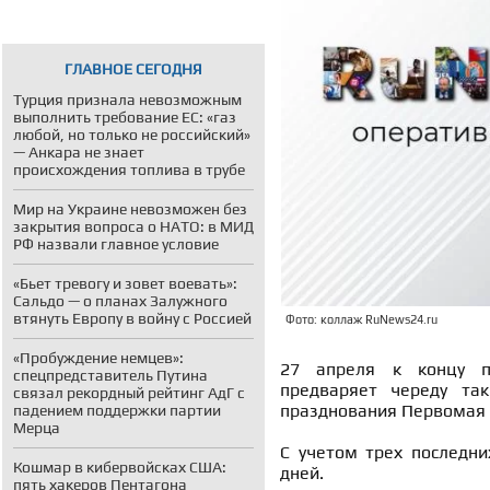
ГЛАВНОЕ СЕГОДНЯ
Турция признала невозможным
выполнить требование ЕС: «газ
любой, но только не российский»
— Анкара не знает
происхождения топлива в трубе
Мир на Украине невозможен без
закрытия вопроса о НАТО: в МИД
РФ назвали главное условие
«Бьет тревогу и зовет воевать»:
Сальдо — о планах Залужного
втянуть Европу в войну с Россией
Фото: коллаж RuNews24.ru
«Пробуждение немцев»:
27 апреля к концу по
спецпредставитель Путина
предваряет череду та
связал рекордный рейтинг АдГ с
празднования Первомая 
падением поддержки партии
Мерца
С учетом трех последни
Кошмар в кибервойсках США:
дней.
пять хакеров Пентагона