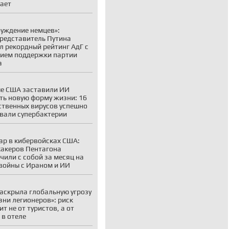
ает
уждение немцев»:
редставитель Путина
л рекордный рейтинг АдГ с
ием поддержки партии
а
е США заставили ИИ
ть новую форму жизни: 16
ственных вирусов успешно
вали супербактерии
р в кибервойсках США:
хакеров Пентагона
чили с собой за месяц на
войны с Ираном и ИИ
аскрыла глобальную угрозу
зни легионеров»: риск
ит не от туристов, а от
 в отеле