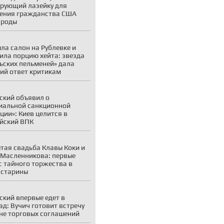
рующий лазейку для
ения гражданства США
 роды
ла салон на Рублевке и
ила порцию хейта: звезда
ьских пельменей» дала
ий ответ критикам
ский объявил о
иальной санкционной
ции»: Киев целится в
йский ВПК
тая свадьба Клавы Коки и
Масленникова: первые
с тайного торжества в
 старины
ский впервые едет в
ад: Вучич готовит встречу
не торговых соглашений