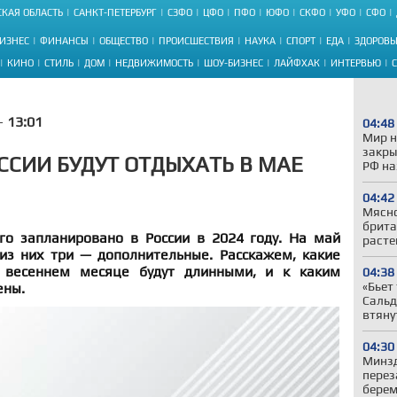
КАЯ ОБЛАСТЬ
САНКТ-ПЕТЕРБУРГ
СЗФО
ЦФО
ПФО
ЮФО
СКФО
УФО
СФО
ИЗНЕС
ФИНАНСЫ
ОБЩЕСТВО
ПРОИСШЕСТВИЯ
НАУКА
СПОРТ
ЕДА
ЗДОРОВЬ
КИНО
СТИЛЬ
ДОМ
НЕДВИЖИМОСТЬ
ШОУ-БИЗНЕС
ЛАЙФХАК
ИНТЕРВЬЮ
 -
13:01
04:48
Мир н
закры
ССИИ БУДУТ ОТДЫХАТЬ В МАЕ
РФ на
04:42
Мясно
брита
го запланировано в России в 2024 году. На май
расте
из них три — дополнительные. Расскажем, какие
 весеннем месяце будут длинными, и к каким
04:38
«Бьет
ены.
Сальд
втяну
04:30
Минз
перез
берем