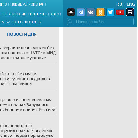
RU
|
ENG
ДФО
НОВЫЕ РЕГИОНЫ РФ
Е
ТЕХНОЛОГИИ
ИНТЕРНЕТ
АВТО
СТАТЬИ
ПРЕСС-ПОРТРЕТЫ
НОВОСТИ ДНЯ
а Украине невозможен без
тия вопроса о НАТО: в МИД
звали главное условие
й салат без мяса:
нские ученые внедрили в
ние гены свиньи
 тревогу и зовет воевать»:
о — о планах Залужного
ть Европу в войну с Россией
драв полностью
агрузил подход к ведению
енных: новый порядок уже