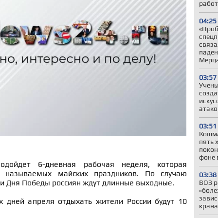
работ
04:25
«Проб
спецп
связа
паден
Мерц
03:57
Учены
созда
искус
атако
03:51
Кошма
пять 
покон
фоне 
дойдет 6-дневная рабочая неделя, которая
к называемых майских праздников. По случаю
03:38
и Дня Победы россиян ждут длинные выходные.
ВОЗ р
«боле
завис
х дней апреля отдыхать жители России будут 10
крана