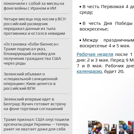
покончили с собой за месяц на
В честь Первомая 4 дн
фоне войны с Ираном и ИИ
среду;
Четыре месяца под носом у ВСУ:
В честь Дня Победы 
российский разведчик
передавал данные из тыла
воскресенье;
противника и остался невидим
Между праздничным
«Остановка «бэби-бизнеса»:
воскресенье 4 и 5 мая.
Трамп подписал указ,
блокирующий лазейку для
Рабочая неделя
после 1 
получения гражданства США
дня: 2 и 3 мая. Перед 9 
через роды
7 и 8 мая. Рабочих дн
календарю
, будет 20.
Зеленский объявил о
«специальной санкционной
операции»: Киев целится в
российский ВПК
Зеленский впервые едет в
Белград: Вучич готовит встречу
на фоне торговых соглашений
Трамп признал: США опустошили
арсеналы ради Украины — теперь
ракет не хватает даже для себя