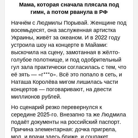
Мама, которая сначала плясала под
гимн, а потом рванула в РФ
Начнём с Людмилы Порывай. Женщине под
восемьдесят, она заслуженная артистка
Украины, живёт за океаном. И в 2022 году
устроила шоу на концерте в Майами:
выскочила на сцену, замотанная в жёлто-
голубое полотнище, и под одобрительный
гул зала практически согласилась с тем, что
её зять — «г***о». Всё это попало в сеть, и
Наташа Королёва мигом лишилась части
концертов — поговаривают, на двести
миллионов рублей.
Но сценарий резко перевернулся к
середине 2025-го. Внезапно та же Людмила
подаёт документы на российский паспорт.
Причина элементарная: дочка пригрела,
мол, и врачи здесь ближе, и соцпакет