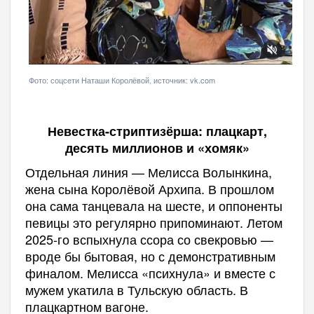
Фото: соцсети Наташи Королёвой, источник: vk.com
Невестка-стриптизёрша: плацкарт,
десять миллионов и «хомяк»
Отдельная линия — Мелисса Волынкина,
жена сына Королёвой Архипа. В прошлом
она сама танцевала на шесте, и оппоненты
певицы это регулярно припоминают. Летом
2025-го вспыхнула ссора со свекровью —
вроде бы бытовая, но с демонстративным
финалом. Мелисса «психнула» и вместе с
мужем укатила в Тульскую область. В
плацкартном вагоне.