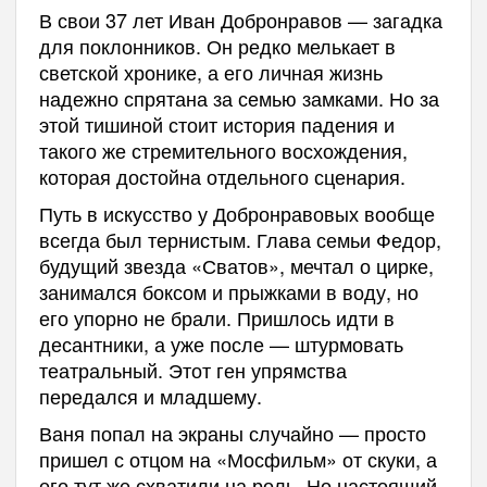
В свои 37 лет Иван Добронравов — загадка
для поклонников. Он редко мелькает в
светской хронике, а его личная жизнь
надежно спрятана за семью замками. Но за
этой тишиной стоит история падения и
такого же стремительного восхождения,
которая достойна отдельного сценария.
Путь в искусство у Добронравовых вообще
всегда был тернистым. Глава семьи Федор,
будущий звезда «Сватов», мечтал о цирке,
занимался боксом и прыжками в воду, но
его упорно не брали. Пришлось идти в
десантники, а уже после — штурмовать
театральный. Этот ген упрямства
передался и младшему.
Ваня попал на экраны случайно — просто
пришел с отцом на «Мосфильм» от скуки, а
его тут же схватили на роль. Но настоящий