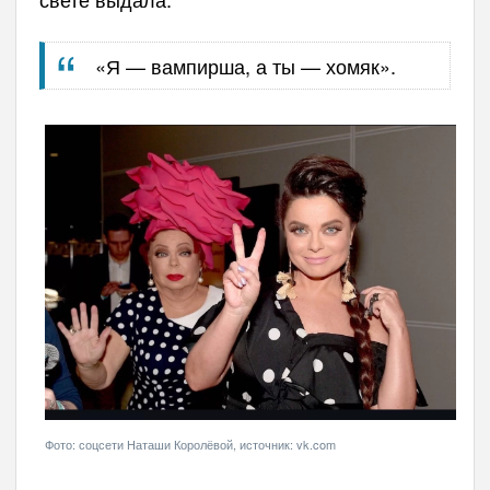
«Я — вампирша, а ты — хомяк».
Фото: соцсети Наташи Королёвой, источник: vk.com