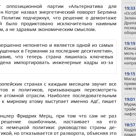
т оппозиционной партии «Альтернатива для
19:33
н Котре назвал энергетический поворот Берлина
«Особ
 Политик подчеркнул, что решение о демонтаже
Зелен
Драпа
ий было продиктовано исключительно наивным
позиц
м, а не здравым экономическим смыслом.
обор
19:19
вершенно непонятно и является одной из самых
Южно
ущенных в Германии за последние десятилетия»,
моль 
авив, что теперь страна лишилась ключевых
овоще
дена импортировать инженерные кадры из-за
напр
19:15
Магад
приме
ропейских странах с каждым месяцем звучит все
чем п
ртов и политиков, призывающих пересмотреть
и атомной отрасли. Наиболее последовательным
19:01
 к мирному атому выступает именно АдГ, пишет
Мурма
тройк
лифто
нцлер Фридрих Мерц, при том что сам не раз
 решение ошибочным, настаивает на его
18:57
кс немецкой политики: руководство страны де-
Кадро
икой, но отказывается от разворота, объясняя это
помог