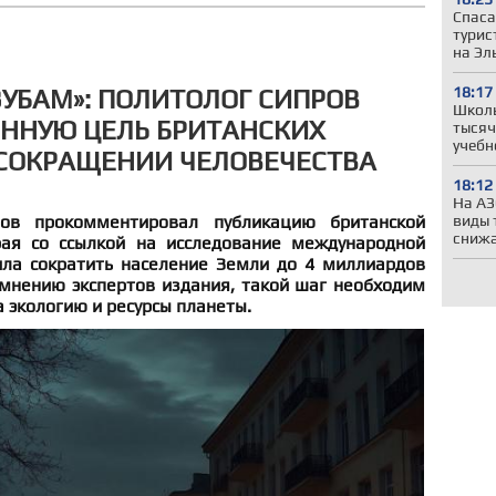
Спаса
турис
на Эл
18:17
ЗУБАМ»: ПОЛИТОЛОГ СИПРОВ
Школы
ННУЮ ЦЕЛЬ БРИТАНСКИХ
тысяч
учебн
 СОКРАЩЕНИИ ЧЕЛОВЕЧЕСТВА
18:12
На АЗ
виды 
ов прокомментировал публикацию британской
сниж
орая со ссылкой на исследование международной
ла сократить население Земли до 4 миллиардов
 мнению экспертов издания, такой шаг необходим
а экологию и ресурсы планеты.