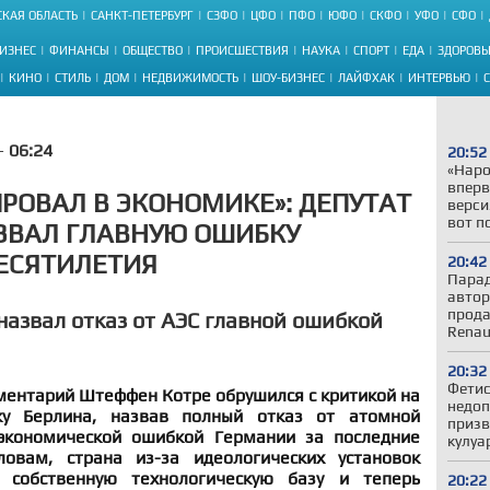
КАЯ ОБЛАСТЬ
САНКТ-ПЕТЕРБУРГ
СЗФО
ЦФО
ПФО
ЮФО
СКФО
УФО
СФО
ИЗНЕС
ФИНАНСЫ
ОБЩЕСТВО
ПРОИСШЕСТВИЯ
НАУКА
СПОРТ
ЕДА
ЗДОРОВЬ
КИНО
СТИЛЬ
ДОМ
НЕДВИЖИМОСТЬ
ШОУ-БИЗНЕС
ЛАЙФХАК
ИНТЕРВЬЮ
 -
06:24
20:52
«Наро
вперв
РОВАЛ В ЭКОНОМИКЕ»: ДЕПУТАТ
верси
вот п
ЗВАЛ ГЛАВНУЮ ОШИБКУ
ЕСЯТИЛЕТИЯ
20:42
Парад
автор
прода
назвал отказ от АЭС главной ошибкой
Renau
20:32
Фетис
ентарий Штеффен Котре обрушился с критикой на
недоп
ку Берлина, назвав полный отказ от атомной
призв
экономической ошибкой Германии за последние
кулуа
ловам, страна из-за идеологических установок
 собственную технологическую базу и теперь
20:22