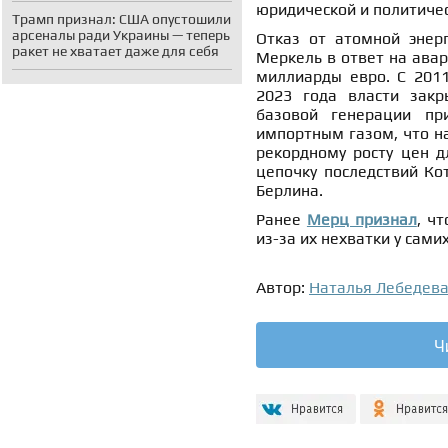
юридической и политиче
Трамп признал: США опустошили
арсеналы ради Украины — теперь
Отказ от атомной энер
ракет не хватает даже для себя
Меркель в ответ на ава
миллиарды евро. С 2011
2023 года власти закр
базовой генерации пр
импортным газом, что на
рекордному росту цен д
цепочку последствий Ко
Берлина.
Ранее
Мерц признал
, ч
из-за их нехватки у сами
Автор:
Наталья Лебедев
Ч