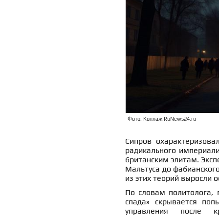
Фото: Коллаж RuNews24.ru
Сипров охарактеризов
радикального империали
британским элитам. Эксп
Мальтуса до фабианского
из этих теорий выросли 
По словам политолога, 
спада» скрывается поп
управления после кр