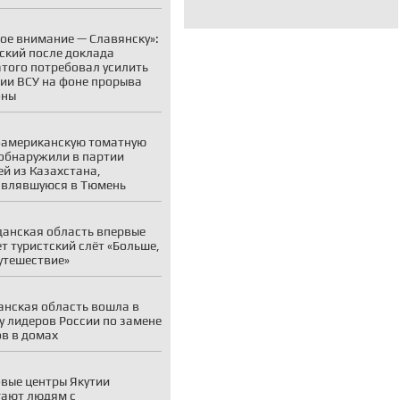
ое внимание — Славянску»:
ский после доклада
того потребовал усилить
ии ВСУ на фоне прорыва
оны
американскую томатную
обнаружили в партии
й из Казахстана,
авлявшуюся в Тюмень
анская область впервые
т туристский слёт «Больше,
утешествие»
нская область вошла в
у лидеров России по замене
в в домах
вые центры Якутии
ают людям с