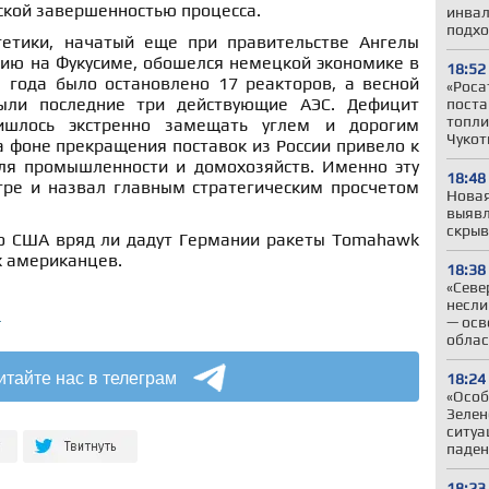
ской завершенностью процесса.
инвал
подхо
гетики, начатый еще при правительстве Ангелы
рию на Фукусиме, обошелся немецкой экономике в
18:52
 года было остановлено 17 реакторов, а весной
«Роса
ыли последние три действующие АЭС. Дефицит
поста
топли
ишлось экстренно замещать углем и дорогим
Чукот
 фоне прекращения поставок из России привело к
ля промышленности и домохозяйств. Именно эту
18:48
тре и назвал главным стратегическим просчетом
Новая
выявл
скрыв
то США вряд ли дадут Германии ракеты Tomahawk
х американцев.
18:38
«Севе
несли
а
— осв
облас
итайте нас в телеграм
18:24
«Особ
Зелен
ситуа
паден
18:23