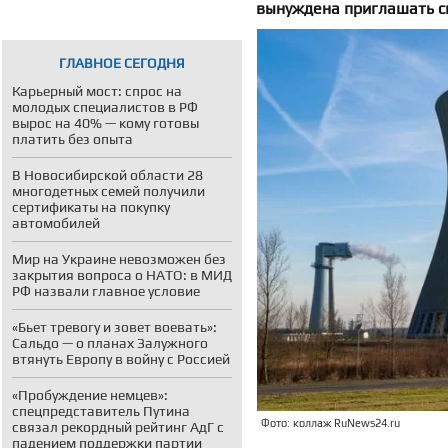
вынуждена приглашать сп
ГЛАВНОЕ СЕГОДНЯ
Карьерный мост: спрос на
молодых специалистов в РФ
вырос на 40% — кому готовы
платить без опыта
В Новосибирской области 28
многодетных семей получили
сертификаты на покупку
автомобилей
Мир на Украине невозможен без
закрытия вопроса о НАТО: в МИД
РФ назвали главное условие
«Бьет тревогу и зовет воевать»:
Сальдо — о планах Залужного
втянуть Европу в войну с Россией
«Пробуждение немцев»:
спецпредставитель Путина
Фото: коллаж RuNews24.ru
связал рекордный рейтинг АдГ с
падением поддержки партии