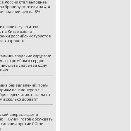
 в России стал выгоднее:
ты бронируют отели на 4,4
ри падении цен на 8%
ите или не улетите»:
ст в Китае взял в
ники российских туристов
ти в аэропорт
калининградских хирургов:
на с тромбом в сердце
 инсульта спасён за одну
ацию
вка без заявлений: трём
ориям пенсионеров с 1
бря пересчитают выплаты
у и сколько добавят
ский впервые едет в
ю — Вучич готов обсуждать
о санкции против РФ не
т