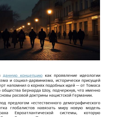
ал
данную концепцию
как проявление идеологии
зма и социал-дарвинизма, исторически присущей
ерт напомнил о корнях подобных идей — от Томаса
 общества Бернарда Шоу, подчеркнув, что именно
основы расовой доктрины нацистской Германии.
под предлогом «естественного демографического
ытка глобалистов навязать миру новую модель
аха Евроатлантической системы, которую