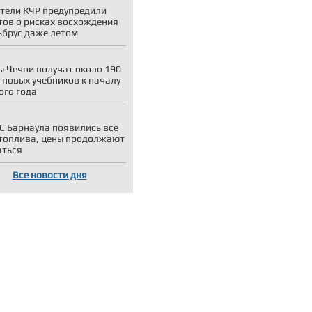
тели КЧР предупредили
тов о рисках восхождения
ьбрус даже летом
 Чечни получат около 190
 новых учебников к началу
ого года
С Барнаула появились все
топлива, цены продолжают
аться
Все новости дня