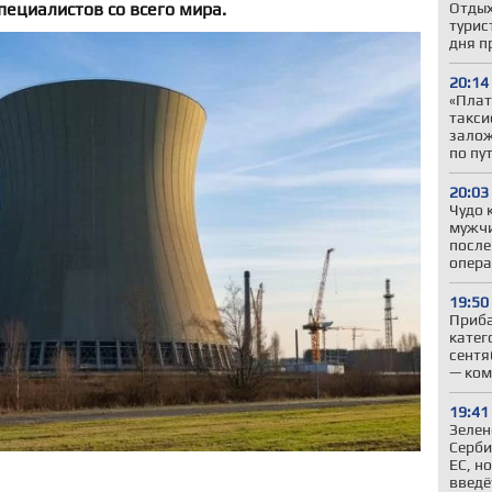
ециалистов со всего мира.
Отдых
турис
дня п
20:14
«Плат
такси
залож
по пу
20:03
Чудо 
мужчи
после
опер
19:50
Приба
катег
сентя
— ком
19:41
Зелен
Серби
ЕС, н
введё