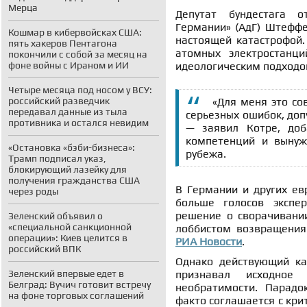
Мерца
Депутат бундестага о
Германии» (АдГ) Штеффе
Кошмар в кибервойсках США:
настоящей катастрофой.
пять хакеров Пентагона
атомных электростанц
покончили с собой за месяц на
фоне войны с Ираном и ИИ
идеологическим подходо
Четыре месяца под носом у ВСУ:
российский разведчик
«Для меня это со
передавал данные из тыла
серьезных ошибок, доп
противника и остался невидим
— заявил Котре, доб
компетенций и вынуж
«Остановка «бэби-бизнеса»:
рубежа.
Трамп подписал указ,
блокирующий лазейку для
получения гражданства США
В Германии и других ев
через роды
больше голосов экспе
решение о сворачивани
Зеленский объявил о
«специальной санкционной
лоббистом возвращения
операции»: Киев целится в
РИА Новости
.
российский ВПК
Однако действующий ка
Зеленский впервые едет в
признавал исходное
Белград: Вучич готовит встречу
необратимости. Парадо
на фоне торговых соглашений
факто соглашается с крит