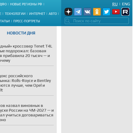
RU
|
ENG
ДФО
НОВЫЕ РЕГИОНЫ РФ
Е
ТЕХНОЛОГИИ
ИНТЕРНЕТ
АВТО
СТАТЬИ
ПРЕСС-ПОРТРЕТЫ
НОВОСТИ ДНЯ
дный» кроссовер Tenet T4L
ые подорожал: базовая
я прибавила 20 тысяч — и
очему
окс российского
ынка: Rolls-Royce и Bentley
ются лучше, чем Opel и
lt
ов назвал виновных в
уске России на ЧМ-2027 — и
ал учиться договариваться
рно