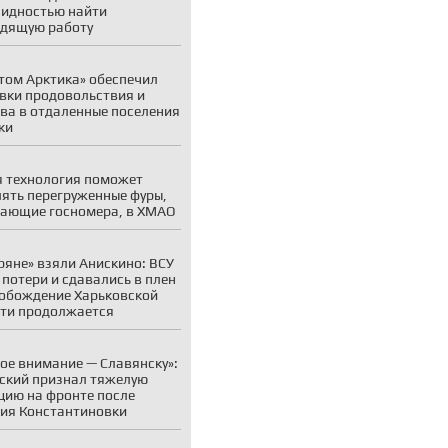
идностью найти
дящую работу
том Арктика» обеспечил
вки продовольствия и
ва в отдаленные поселения
ки
 технология поможет
ять перегруженные фуры,
ающие госномера, в ХМАО
ряне» взяли Анискино: ВСУ
 потери и сдавались в плен
обождение Харьковской
ти продолжается
ое внимание — Славянску»:
ский признал тяжелую
цию на фронте после
ия Константиновки