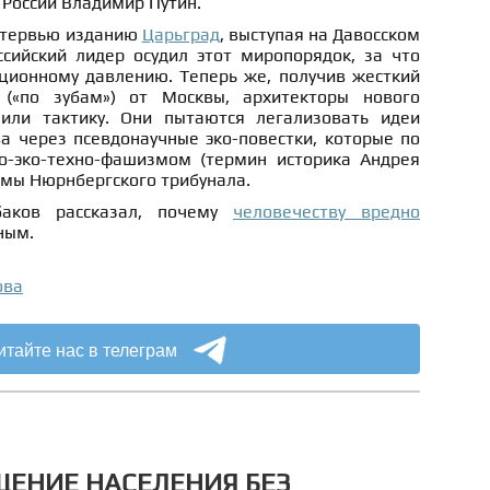
 России Владимир Путин.
интервью изданию
Царьград
, выступая на Давосском
ссийский лидер осудил этот миропорядок, за что
кционному давлению. Теперь же, получив жесткий
 («по зубам») от Москвы, архитекторы нового
или тактику. Они пытаются легализовать идеи
а через псевдонаучные эко-повестки, которые по
о-эко-техно-фашизмом (термин историка Андрея
рмы Нюрнбергского трибунала.
баков рассказал, почему
человечеству вредно
ным.
ова
итайте нас в телеграм
ЩЕНИЕ НАСЕЛЕНИЯ БЕЗ