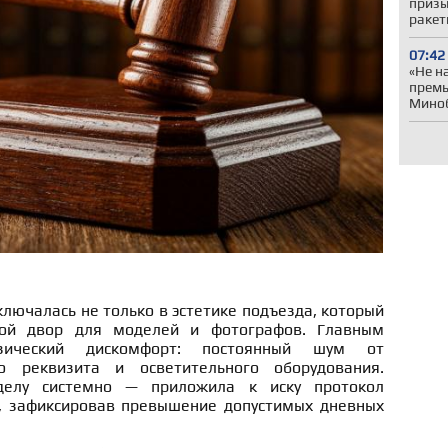
призы
ракет
07:42
«Не н
премь
Миноб
лючалась не только в эстетике подъезда, который
ной двор для моделей и фотографов. Главным
зический дискомфорт: постоянный шум от
о реквизита и осветительного оборудования.
елу системно — приложила к иску протокол
, зафиксировав превышение допустимых дневных