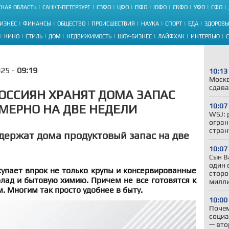
КАЯ ОБЛАСТЬ
САНКТ-ПЕТЕРБУРГ
СЗФО
ЦФО
ПФО
ЮФО
СКФО
УФО
СФО
ИЗНЕС
ФИНАНСЫ
ОБЩЕСТВО
ПРОИСШЕСТВИЯ
НАУКА
СПОРТ
ЕДА
ЗДОРОВЬ
КИНО
СТИЛЬ
ДОМ
НЕДВИЖИМОСТЬ
ШОУ-БИЗНЕС
ЛАЙФХАК
ИНТЕРВЬЮ
025 -
09:19
10:13
Москв
сдава
РОССИЯН ХРАНЯТ ДОМА ЗАПАС
10:07
МЕРНО НА ДВЕ НЕДЕЛИ
WSJ: 
огран
стран
держат дома продуктовый запас на две
10:07
Сын В
один 
упает впрок не только крупы и консервированные
сторо
лад и бытовую химию. Причем не все готовятся к
милл
 Многим так просто удобнее в быту.
10:00
Почем
социа
— вто