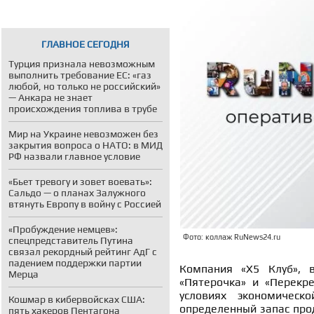
ГЛАВНОЕ СЕГОДНЯ
Турция признала невозможным
выполнить требование ЕС: «газ
любой, но только не российский»
— Анкара не знает
происхождения топлива в трубе
Мир на Украине невозможен без
закрытия вопроса о НАТО: в МИД
РФ назвали главное условие
«Бьет тревогу и зовет воевать»:
Сальдо — о планах Залужного
втянуть Европу в войну с Россией
«Пробуждение немцев»:
Фото: коллаж RuNews24.ru
спецпредставитель Путина
связал рекордный рейтинг АдГ с
падением поддержки партии
Компания «Х5 Клуб», 
Мерца
«Пятерочка» и «Перекре
условиях экономическ
Кошмар в кибервойсках США:
определенный запас прод
пять хакеров Пентагона