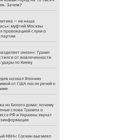
ек. Зачем?
литика — не наша
ась»: муфтий Москвы
л провокацией слухи о
 партии
разделяет океан»: Трамп
стился от вовлеченности
 удары по Киеву
дев назвал Японию
имой от США после речей о
симе
ка из Белого дома: почему
пные слова Трампа о
ессе РФ и Украины звучат
езинформация
ый КВН»: Соскин высмеял