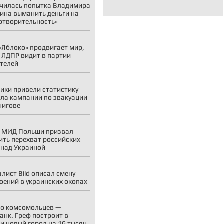
чилась попытка Владимира
ина выманить деньги на
отворительность»
«Яблоко» продвигает мир,
 ЛДПР видит в партии
телей
ики привели статистику
ла кампании по эвакуации
нигове
 МИД Польши призвал
ить перехват российских
 над Украиной
лист Bild описал смену
оений в украинских окопах
о комсомольцев —
анк. Греф построит в
и новый город на 16 тысяч