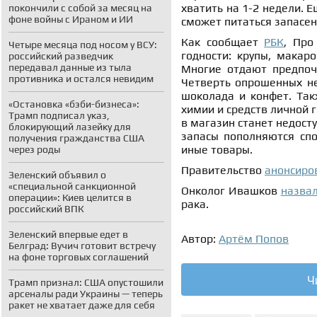
хватить на 1-2 недели. 
покончили с собой за месяц на
фоне войны с Ираном и ИИ
сможет питаться запасен
Как сообщает
РБК
, Про
Четыре месяца под носом у ВСУ:
годности: крупы, макаро
российский разведчик
передавал данные из тыла
Многие отдают предпоч
противника и остался невидим
Четверть опрошенных не
шоколада и конфет. Так
«Остановка «бэби-бизнеса»:
химии и средств личной г
Трамп подписал указ,
в магазин станет недосту
блокирующий лазейку для
запасы пополняются спо
получения гражданства США
иные товары.
через роды
Правительство
анонсиро
Зеленский объявил о
«специальной санкционной
Онколог Ивашков
назва
операции»: Киев целится в
рака.
российский ВПК
Зеленский впервые едет в
Автор:
Артём Попов
Белград: Вучич готовит встречу
на фоне торговых соглашений
Ч
Трамп признал: США опустошили
арсеналы ради Украины — теперь
ракет не хватает даже для себя