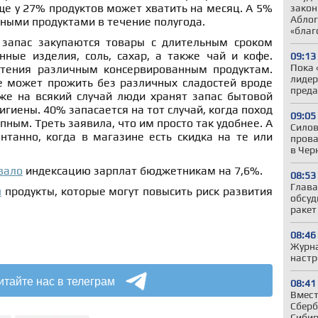
Еще у 27% продуктов может хватить на месяц. А 5%
закон
Аблог
ными продуктами в течение полугода.
«благ
 запас закупаются товары с длительным сроком
нные изделия, соль, сахар, а также чай и кофе.
09:13
Пока 
тения различным консервированным продуктам.
лидер
 может прожить без различных сладостей вроде
преда
же на всякий случай люди хранят запас бытовой
игиены. 40% запасается на тот случай, когда поход
09:05
пным. Треть заявила, что им просто так удобнее. А
Силов
нтанно, когда в магазине есть скидка на те или
прова
в Чер
вало
индексацию зарплат бюджетникам на 7,6%.
08:53
Глава
л
продукты, которые могут повысить риск развития
обсуд
ракет
08:46
Журна
настр
итайте нас в телеграм
08:41
Вмест
Сберб
Сибир