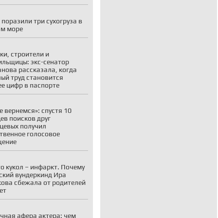
 поразили три сухогруза в
ом море
ки, строители и
ильщицы: экс-сенатор
нова рассказала, когда
ый труд становится
е цифр в паспорте
е вернемся»: спустя 10
ев поисков друг
цевых получил
твенное голосовое
щение
о кукол – инфаркт. Почему
ский вундеркинд Ира
ова сбежала от родителей
ет
чная афера актера: чем