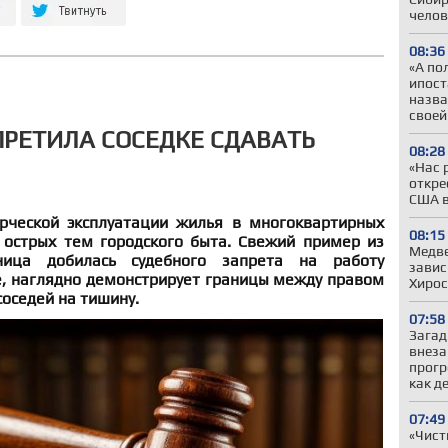
челов
08:36
«А по
ипост
назва
своей
РЕТИЛА СОСЕДКЕ СДАВАТЬ
08:28
«Нас 
откре
США в
рческой эксплуатации жилья в многоквартирных
08:15
острых тем городского быта. Свежий пример из
Медве
ница добилась судебного запрета на работу
завис
, наглядно демонстрирует границы между правом
Хиро
соседей на тишину.
07:58
Загад
внеза
прогр
как д
07:49
«Чист