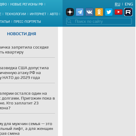
RU
|
ENG
ДФО
НОВЫЕ РЕГИОНЫ РФ
Е
ТЕХНОЛОГИИ
ИНТЕРНЕТ
АВТО
СТАТЬИ
ПРЕСС-ПОРТРЕТЫ
НОВОСТИ ДНЯ
ичка запретила соседке
ть квартиру
разведка США допустила
иченную атаку РФ на
у НАТО до 2029 года
алерии остался один на
с долгами. Пригожин пока в
не. Кто заплатит 23
иона?
у для мужчин семья — это
льный лифт, а для женщин
рая смена