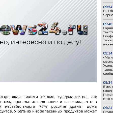
09:54
ВС РФ
Черн
09:46
Горня
текст
Епифа
тяжел
важне
09:34
«Мы н
месяц
Усоль
таинс
сооб
09:34
Вмест
совет
Поляк
владеющая такими сетями супермаркетов, как
в 18 л
сток», провела исследование и выяснила, что в
ой нестабильности 77% россиян хранят дома
09:24
уктов. У 59% из них запасенных продуктов может
Неуда