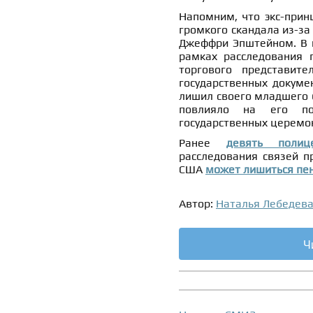
Напомним, что экс-прин
громкого скандала из-за
Джеффри Эпштейном. В к
рамках расследования 
торгового представит
государственных докумен
лишил своего младшего бр
повлияло на его по
государственных церемо
Ранее
девять полиц
расследования связей 
США
может лишиться пе
Автор:
Наталья Лебедев
Ч