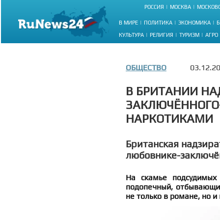
РОССИЯ
МОСКВА
МОСКОВС
В МИРЕ
ПОЛИТИКА
ЭКОНОМИКА
Б
КУЛЬТУРА
РЕЛИГИЯ
ТУРИЗМ
АГРО
ОБЩЕСТВО
03.12.2
В БРИТАНИИ Н
ЗАКЛЮЧЁННОГО
НАРКОТИКАМИ
Британская надзират
любовнике-заключ
На скамье подсудимых 
подопечный, отбывающий
не только в романе, но и