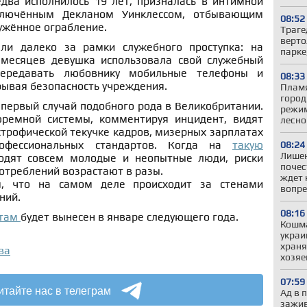
едва исполнилось 19 лет, призналась в интимной
ключённым Декланом Уинклессом, отбывающим
08:52
ужённое ограбление.
Траге
верто
и далеко за рамки служебного проступка: на
парке
 месяцев девушка использовала свой служебный
передавать любовнику мобильные телефоны и
08:33
рывая безопасность учреждения.
Пламя
город
 первый случай подобного рода в Великобритании.
режим
ремной системы, комментируя инцидент, видят
лесно
трофической текучке кадров, мизерных зарплатах
фессиональных стандартов. Когда на
такую
08:24
Лишен
ходят совсем молодые и неопытные люди, риски
почес
отреблений возрастают в разы.
ждет 
, что на самом деле происходит за стенами
вопре
ний.
08:16
нтам
будет вынесен в январе следующего года.
Кошма
украи
храня
ва
хозяе
07:59
итайте нас в телеграм
Ад в 
зажив