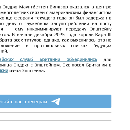
ц Эндрю Маунтбеттен-Виндзор оказался в центре
 многолетних связей с американским финансистом
онце февраля текущего года он был задержан в
по делу о служебном злоупотреблении на посту
еля — ему инкриминируют передачу Эпштейну
тов. В начале декабря 2025 года король Карл III
ата всех титулов, однако, как выяснилось, это не
ложение в протокольных списках будущих
ний.
ейских служб Британии объединились
для
принца Эндрю с Эпштейном.
Экс-посол Британии в
нсии
из-за Эпштейна.
а
итайте нас в телеграм