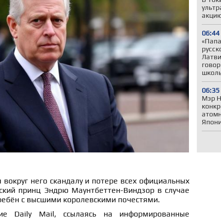
ультр
акцию
06:44
«Папа,
русск
Латви
говор
школ
06:35
Мэр Н
конкр
атомн
Япони
вокруг него скандалу и потере всех официальных
ский принц Эндрю Маунтбеттен-Виндзор в случае
ребён с высшими королевскими почестями.
ие Daily Mail, ссылаясь на информированные