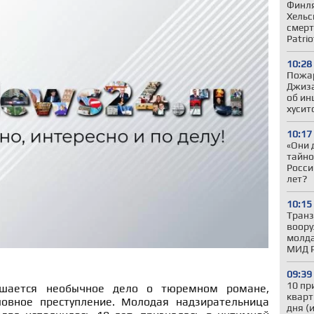
Финля
Хельс
смерт
Patrio
10:28
Пожар
Джиза
об ин
хусит
10:17
«Они 
тайно
Росси
лет?
10:15
Транз
воору
молда
МИД 
09:39
10 пр
ушается необычное дело о тюремном романе,
кварт
ловное преступление. Молодая надзирательница
дня (