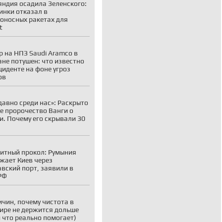
ндия осадила Зеленского:
инки отказал в
оносных ракетах для
t
 на НПЗ Saudi Aramco в
не потушен: что известно
циденте на фоне угроз
ов
давно среди нас»: Раскрыто
е пророчество Ванги о
и. Почему его скрывали 30
итный прокол: Румыния
жает Киев через
вский порт, заявили в
РФ
ичин, почему чистота в
ире не держится дольше
и что реально помогает)