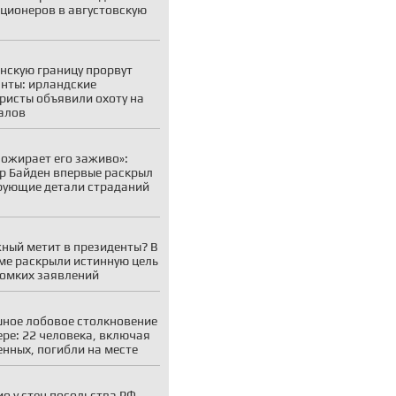
ционеров в августовскую
нскую границу прорвут
нты: ирландские
ристы объявили охоту на
алов
пожирает его заживо»:
р Байден впервые раскрыл
ующие детали страданий
ный метит в президенты? В
ме раскрыли истинную цель
ромких заявлений
ное лобовое столкновение
ере: 22 человека, включая
енных, погибли на месте
ио у стен посольства РФ