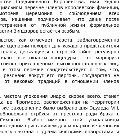
ьстве Соединённого Королевства, имя Эндрю
циальном перечне членов королевской фамилии,
мотрена церемония с соблюдением всех
алов. Решение подчёркивает, что даже после
тстранения от публичной жизни формальное
астии Виндзоров остаётся особым.
ьстве, как отмечает газета, заблаговременно
е сценарии похорон для каждого представителя
 планы, держащиеся в строгой тайне, регулярно
лючают все нюансы процедуры — от маршрута
 списка приглашённых высокопоставленных лиц.
 в этом перечне свидетельствует о том, что,
 резонанс вокруг его персоны, государство не
я от вековых традиций в отношении членов
, местом упокоения Эндрю, скорее всего, станет
ца во Фрогморе, расположенная на территории
 же захоронение было выбрано для Эдуарда VIII,
обровольно отрёкся от престола ради брака с
Симпсон. Выбор именно этой усыпальницы
последним пристанищем для монархов и членов их
залась связана с драматическими поворотами и