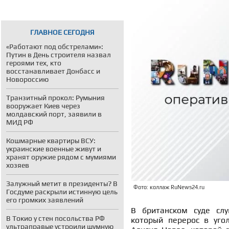
ГЛАВНОЕ СЕГОДНЯ
«Работают под обстрелами»:
Путин в День строителя назвал
героями тех, кто
восстанавливает Донбасс и
Новороссию
Транзитный прокол: Румыния
вооружает Киев через
молдавский порт, заявили в
МИД РФ
Кошмарные квартиры ВСУ:
украинские военные живут и
хранят оружие рядом с мумиями
хозяев
Залужный метит в президенты? В
Фото: коллаж RuNews24.ru
Госдуме раскрыли истинную цель
его громких заявлений
В британском суде сл
В Токио у стен посольства РФ
который перерос в уго
ультраправые устроили шумную