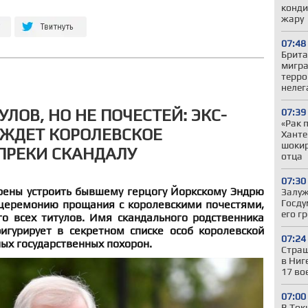
конди
жару
07:48
Брита
мигра
терро
нелег
ЛОВ, НО НЕ ПОЧЕСТЕЙ: ЭКС-
07:39
«Рак 
ЖДЕТ КОРОЛЕВСКОЕ
Ханте
шокир
ПРЕКИ СКАНДАЛУ
отца
07:30
рены устроить бывшему герцогу Йоркскому Эндрю
Залуж
Госду
церемонию прощания с королевскими почестями,
его г
о всех титулов. Имя скандального родственника
гурирует в секретном списке особ королевской
07:24
ых государственных похорон.
Страш
в Ниг
17 во
07:00
В Ток