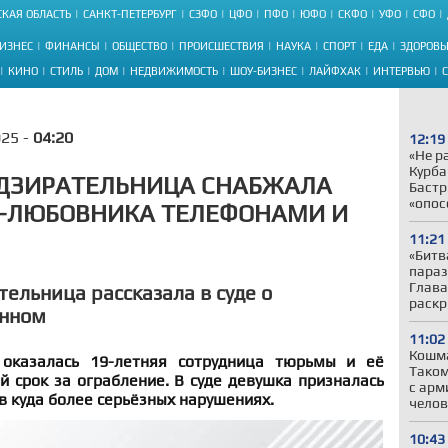
КАЯ ОБЛАСТЬ
САНКТ-ПЕТЕРБУРГ
СЗФО
ЦФО
ПФО
ЮФО
СКФО
УФО
СФО
ИЗНЕС
ФИНАНСЫ
ОБЩЕСТВО
ПРОИСШЕСТВИЯ
НАУКА
СПОРТ
ЕДА
ЗДОРОВЬ
КИНО
СТИЛЬ
ДОМ
НЕДВИЖИМОСТЬ
ШОУ-БИЗНЕС
ЛАЙФХАК
ИНТЕРВЬЮ
025 -
04:20
12:19
«Не р
Курба
АДЗИРАТЕЛЬНИЦА СНАБЖАЛА
Бастр
«опос
-ЛЮБОВНИКА ТЕЛЕФОНАМИ И
11:21
«Битв
параз
Глава
ельница рассказала в суде о
раскр
ённом
11:02
Кошма
оказалась 19-летняя сотрудница тюрьмы и её
Таком
 срок за ограбление. В суде девушка призналась
с арм
 в куда более серьёзных нарушениях.
челов
10:43