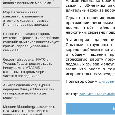
Алисия Новас, которой 
акцию с военными маршами
связи с 30-летним за
длительный срок за воор
Мэр Нагасаки назвал
конкретного виновника
Однако отношения вышл
атомного удара, а премьер
протяжении нескольких
Японии вновь промолчала
доступ, чтобы тайно 
наркотики, серьёзно под
Газовые хранилища Европы
пустеют на фоне антироссийских
Эта история — далеко не
санкций: Дмитриев констатирует
Опытные сотрудницы тю
кризис, спровоцированный
корень проблемы в катас
самим ЕС
и общем падении про
стрессовую работу при
Секретный арсенал НАТО в
Турции: Госдеп решил отдать
подобных срывов и злоуп
Киеву ракеты ATACMS и
Мало кто знает о том
кассетные снаряды через
исправительных учрежде
частных посредников
Приговор обоим
фигура
Анкара сделала ход: Турция
передала Киеву и Москве план
«заморозки» войны и ждет
Автор:
Мелисса Максимо
решения
Мнение Bloomberg: задержки с
Ч
ПВО могут толкнуть Киев к
переговорам с Россией