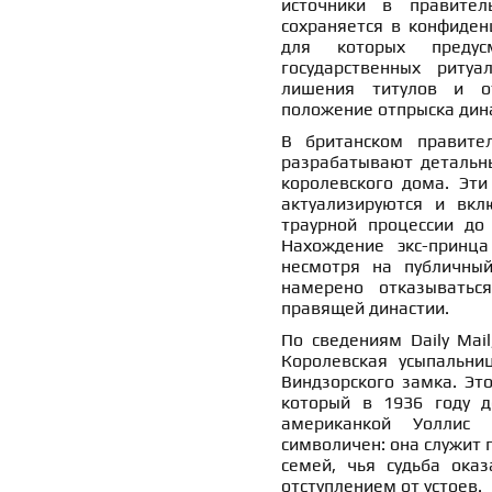
источники в правител
сохраняется в конфиден
для которых предус
государственных риту
лишения титулов и о
положение отпрыска дин
В британском правител
разрабатывают детальны
королевского дома. Эти
актуализируются и вк
траурной процессии до
Нахождение экс-принца
несмотря на публичный
намерено отказыватьс
правящей династии.
По сведениям Daily Mail
Королевская усыпальни
Виндзорского замка. Это
который в 1936 году д
американкой Уоллис 
символичен: она служит 
семей, чья судьба ока
отступлением от устоев.