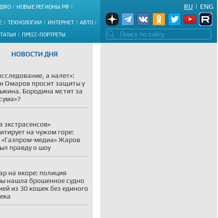
RU
|
ENG
ДФО
НОВЫЕ РЕГИОНЫ РФ
Е
ТЕХНОЛОГИИ
ИНТЕРНЕТ
АВТО
СТАТЬИ
ПРЕСС-ПОРТРЕТЫ
НОВОСТИ ДНЯ
асследование, а налет»:
н Омаров просит защиты у
ыкина. Бородина мстит за
сума»?
а экстрасенсов»
итирует на чужом горе:
 «Газпром-медиа» Жаров
ыл правду о шоу
р на якоре: полиция
ы нашла брошенное судно
ией из 30 кошек без единого
ека