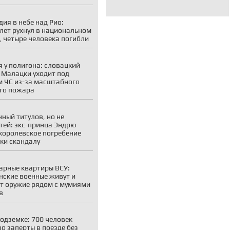
дия в небе над Рио:
лет рухнул в национальном
, четыре человека погибли
 у полигона: словацкий
 Малацки уходит под
 ЧС из-за масштабного
го пожара
ный титулов, но не
тей: экс-принца Эндрю
королевское погребение
ки скандалу
рные квартиры ВСУ:
нские военные живут и
т оружие рядом с мумиями
в
подземке: 700 человек
о заперты в поезде без