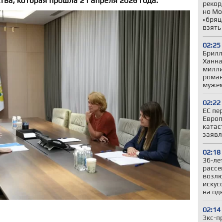
ва, которая прошла 21 апреля 2026 года.
рекор
но Мо
«бряц
взять
02:25
Брилл
Ханна
милли
роман
муже
02:22
ЕС пе
Европ
катас
заявл
02:18
36-ле
рассе
возлю
искус
на од
02:14
Экс-п