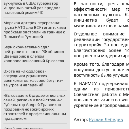
аукнулись в США: губернатор
В частности, речь ш
Индианы в пятый раз продлил
эффективности мер го
налоговый режим ЧС
населенных пунктов. К
инициатив будет о
Морская артерия перерезана:
муниципалитетов в рамк
грузы НАТО для ВСУ гигантскими
пробками застряли на границе с
Отдельное внимание 
Польшей и Румынией
реализации государстве
территорий». За послед
Берн окончательно сдал
благоустроено более 1
нейтралитет: посол РФ обвинил
построено и модернизиро
Швейцарию в слепом
копировании санкций Брюсселя
Кроме того, благодаря 
получили доступ к каче
Охота на «людоловов»:
доступность была улучше
сотрудники украинских
военкоматов массово бегут из-
В ВАРМСУ подчеркиваютс
за угроз и нападений
одним из приоритетн
Совместная работа с Ми
«Вы создаете будущее отдельных
повышение качества жиз
семей, региона и всей страны»:
Губернатор Андрей Травников
укрепление агропромышл
поздравил новосибирских
строителей с профессиональным
праздником
Автор:
Руслан Лебедев
Китай вводит реестр