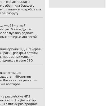
чно взбунтовалась:
ль обвинила бывшего
в провалах и потребовала
а за разруху
год — с 23-летней
вицей: Майкл Дуглас
овал публику редким
ом с дочерью-актрисой
тное оружие ЖДВ: генерал-
 Брагин раскрыл детали
ы прорывных машин-
кладчиков в зоне СВО
вая пятница»
ащается: 40-летняя
и Лохан снова рыжая —
ы в восторге
 на российские НПЗ
лись в США: губернатор
ны в пятый раз продлил