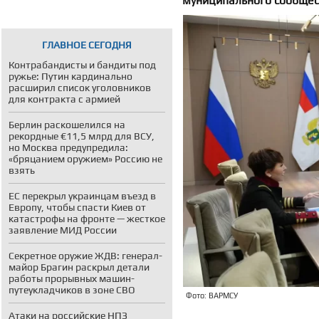
муниципального сообщест
ГЛАВНОЕ СЕГОДНЯ
Контрабандисты и бандиты под
ружье: Путин кардинально
расширил список уголовников
для контракта с армией
Берлин раскошелился на
рекордные €11,5 млрд для ВСУ,
но Москва предупредила:
«бряцанием оружием» Россию не
взять
ЕС перекрыл украинцам въезд в
Европу, чтобы спасти Киев от
катастрофы на фронте — жесткое
заявление МИД России
Секретное оружие ЖДВ: генерал-
майор Брагин раскрыл детали
работы прорывных машин-
путеукладчиков в зоне СВО
Фото: ВАРМСУ
Атаки на российские НПЗ