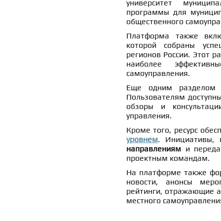
университет муницип
программы для муницип
общественного самоуправ
Платформа также вк
которой собраны успе
регионов России. Этот р
наиболее эффектив
самоуправления.
Еще одним разделом
Пользователям доступны
обзоры и консультаци
управления.
Кроме того, ресурс обе
уровнем
. Инициативы,
направлениям
и переда
проектным командам.
На платформе также фо
новости, анонсы меро
рейтинги, отражающие а
местного самоуправлени