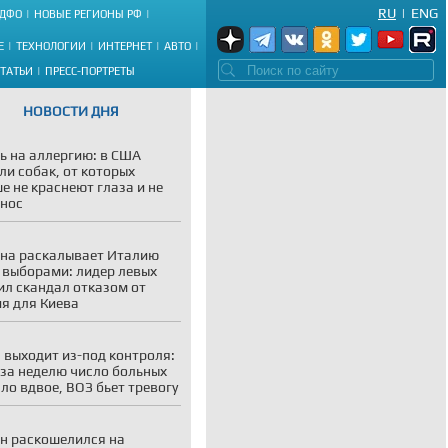
RU
|
ENG
ДФО
НОВЫЕ РЕГИОНЫ РФ
Е
ТЕХНОЛОГИИ
ИНТЕРНЕТ
АВТО
СТАТЬИ
ПРЕСС-ПОРТРЕТЫ
НОВОСТИ ДНЯ
ь на аллергию: в США
ли собак, от которых
е не краснеют глаза и не
 нос
на раскалывает Италию
 выборами: лидер левых
ил скандал отказом от
я для Киева
 выходит из-под контроля:
 за неделю число больных
ло вдвое, ВОЗ бьет тревогу
н раскошелился на