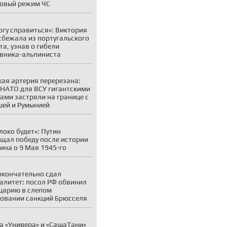
овый режим ЧС
огу справиться»: Виктория
сбежала из португальского
та, узнав о гибели
вника-альпиниста
ая артерия перерезана:
 НАТО для ВСУ гигантскими
ами застряли на границе с
ей и Румынией
локо будет»: Путин
щал победу после истории
на о 9 Мая 1945-го
окончательно сдал
алитет: посол РФ обвинил
царию в слепом
овании санкций Брюсселя
а «Универа» и «СашаТани»