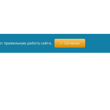
ют правильную работу сайта.
Согласен
ews24.ru
ам
кламы
нашу
бу.