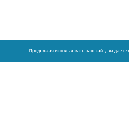
Продолжая использовать наш сайт, вы даете 
Круглосуточная служ
новостей
Почтовый адрес: 123112, Мо
Пресненская наб., д. 12
Телефон:
+7 (499) 409-85-24
E-mail:
info@runews24.ru
Мобильная ве