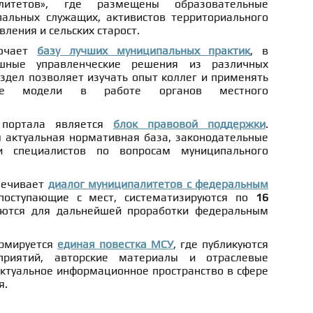
алитетов», где размещены образовательные
альных служащих, активистов территориального
ления и сельских старост.
лючает
базу лучших муниципальных практик
, в
шные управленческие решения из различных
аздел позволяет изучать опыт коллег и применять
ные модели в работе органов местного
 портала является
блок правовой поддержки
.
 актуальная нормативная база, законодательные
и специалистов по вопросам муниципального
спечивает
диалог муниципалитетов с федеральным
 поступающие с мест, систематизируются по
16
ются для дальнейшей проработки федеральным
рмируется
единая повестка МСУ
, где публикуются
приятий, авторские материалы и отраслевые
ктуальное информационное пространство в сфере
я.