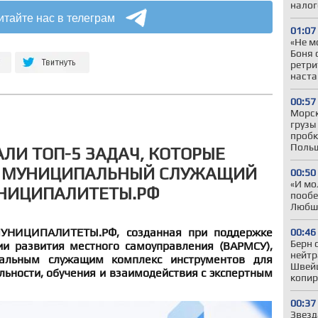
налог
итайте нас в телеграм
01:07
«Не м
Боня 
ретри
наста
00:57
Морск
грузы
пробк
Польш
АЛИ ТОП-5 ЗАДАЧ, КОТОРЫЕ
 МУНИЦИПАЛЬНЫЙ СЛУЖАЩИЙ
00:50
«И мо
УНИЦИПАЛИТЕТЫ.РФ
пообе
Любши
УНИЦИПАЛИТЕТЫ.РФ, созданная при поддержке
00:46
Берн 
ии развития местного самоуправления (ВАРМСУ),
нейтр
пальным служащим комплекс инструментов для
Швей
ьности, обучения и взаимодействия с экспертным
копир
00:37
Звезд