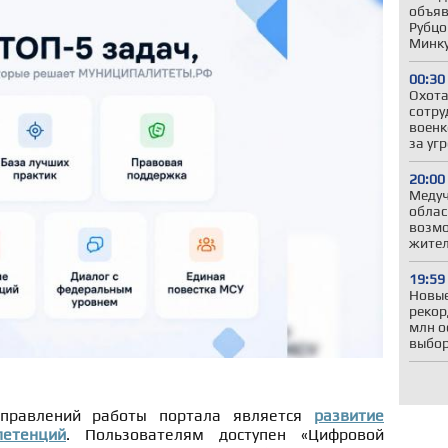
объяв
Рубцо
Минк
00:30
Охота
сотру
военк
за уг
20:00
Меду
облас
возмо
жител
19:59
Новые
рекор
млн о
выбо
правлений работы портала является
развитие
петенций
. Пользователям доступен «Цифровой