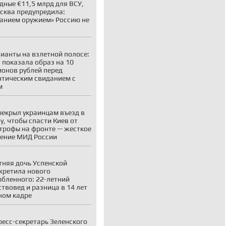
дные €11,5 млрд для ВСУ,
сква предупредила:
анием оружием» Россию не
ианты на взлетной полосе:
 показала образ на 10
онов рублей перед
тическим свиданием с
м
рекрыл украинцам въезд в
у, чтобы спасти Киев от
трофы на фронте — жесткое
ение МИД России
тняя дочь Успенской
кретила нового
бленного: 22-летний
ствовед и разница в 14 лет
ном кадре
ресс-секретарь Зеленского