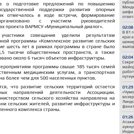
публи
ла о подготовке предложений по повышению
Менде
сударственной поддержки развития опорных
шефа 
ак отмечалось в ходе встречи, формирование
ответ
рганизовано с участием руководителей
ах проекта ВАРМСУ «Муниципальный диалог».
02:08
В 81 
участники совещания уделили результатам
краса
нной программы «Комплексное развитие сельских
шокир
ние шесть лет в рамках программы в стране было
выход
4,5 тысячи общественных пространств, а также
02:04
вано около 6 тысяч объектов инфраструктуры.
Секре
мероприятиям программы свыше 185 тысяч семей
майор
работ
ственным медицинским услугам, а транспортная
путеу
на более чем для 500 населенных пунктов.
я, что развитие сельских территорий остается
01:29
«Чумо
ых направлений деятельности Ассоциации.
возвр
нистерством сельского хозяйства направлена на
Линдс
ни сельских жителей, развитие инфраструктуры и
фанат
енного комплекса страны.
01:26
Атаки
аукну
Индиа