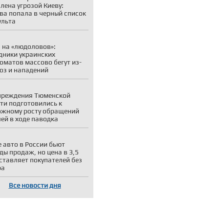
лена угрозой Киеву:
ва попала в черный список
ульта
 на «людоловов»:
дники украинских
оматов массово бегут из-
роз и нападений
чреждения Тюменской
ти подготовились к
жному росту обращений
ей в ходе паводка
 авто в России бьют
ды продаж, но цена в 3,5
ставляет покупателей без
ра
Все новости дня