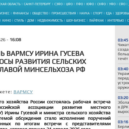
КАЯ ОБЛАСТЬ
САНКТ-ПЕТЕРБУРГ
СЗФО
ЦФО
ПФО
ЮФО
СКФО
УФО
СФО
ИЗНЕС
ФИНАНСЫ
ОБЩЕСТВО
ПРОИСШЕСТВИЯ
НАУКА
СПОРТ
ЕДА
ЗДОРОВЬ
КИНО
СТИЛЬ
ДОМ
НЕДВИЖИМОСТЬ
ШОУ-БИЗНЕС
ЛАЙФХАК
ИНТЕРВЬЮ
026 -
16:08
03:45
Чихат
созда
Ь ВАРМСУ ИРИНА ГУСЕВА
больш
течёт
ОСЫ РАЗВИТИЯ СЕЛЬСКИХ
ГЛАВОЙ МИНСЕЛЬХОЗА РФ
03:40
Украи
перед
устро
оружи
жете:
ВАРМСУ
03:20
го хозяйства России состоялась рабочая встреча
Эбола
оссийской ассоциации развития местного
в ДРК
вырос
) Ирины Гусевой и министра сельского хозяйства
темой обсуждения стало исполнение поручений
03:16
анных по итогам встречи с представителями
Берли