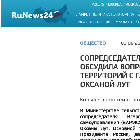
РОССИЯ
МОСКВА
МОСКОВС
В МИРЕ
ПОЛИТИКА
ЭКОНОМИКА
Б
КУЛЬТУРА
РЕЛИГИЯ
ТУРИЗМ
АГРО
ОБЩЕСТВО
03.06.2
СОПРЕДСЕДАТЕЛ
ОБСУДИЛА ВОПР
ТЕРРИТОРИЙ С 
ОКСАНОЙ ЛУТ
Больше новостей в сю
В Министерстве сельско
сопредседателя Всер
самоуправления (ВАРМСУ
Оксаны Лут. Основной 
Президента России, д