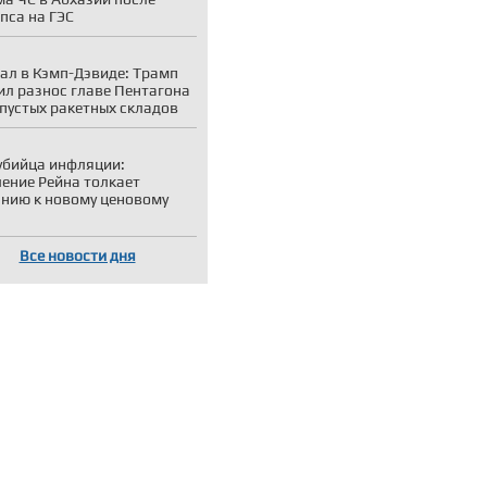
пса на ГЭС
ал в Кэмп-Дэвиде: Трамп
ил разнос главе Пентагона
 пустых ракетных складов
убийца инфляции:
ение Рейна толкает
нию к новому ценовому
Все новости дня