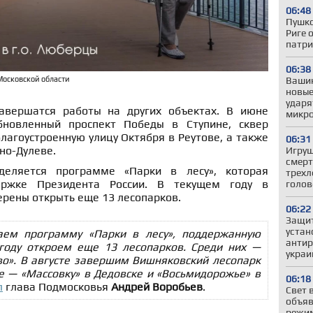
06:48
Пушко
Риге 
патри
06:38
Московской области
Вашин
новые
ударя
вершатся работы на других объектах. В июне
микро
бновленный проспект Победы в Ступине, сквер
лагоустроенную улицу Октября в Реутове, а также
06:31
но-Дулеве.
Игруш
смерт
деляется программе «Парки в лесу», которая
трехл
ержке Президента России. В текущем году в
голов
ерены открыть еще 13 лесопарков.
06:22
Защит
устан
аем программу «Парки в лесу», поддержанную
антир
году откроем еще 13 лесопарков. Среди них —
украи
во». В августе завершим Вишняковский лесопарк
е — «Массовку» в Дедовске и «Восьмидорожье» в
06:18
л
глава Подмосковья
Андрей Воробьев
.
Свет 
объяв
режим