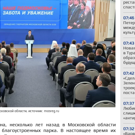
реста
спаст
07:46
Петер
между
культ
07:43
Новая
в Тур
образ
будущ
07:42
«Сдел
Зелен
троек
поста
07:37
Любин
ковской области, источник: mosreg.ru
слишк
«анти
на, несколько лет назад в Московской области
07:32
 благоустроенных парка. В настоящее время их
«Варв