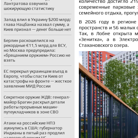
количество достигло 21
Лантратова озвучила
современные парковые з
шокирующую статистику
семейного отдыха, прогу
Запад влил в Украину $200 млрд:
В 2026 году в регионе
глава Нацбанка назвал сумму, а
пространств и 56 малых 
Киев признал — денег больше нет
Так, в Лобне открыта 
«Зенитка», а в Электр
Берлин раскошелился на
Стахановского озера.
рекордные €11,5 млрд для ВСУ,
но Москва предупредила:
«бряцанием оружием» Россию не
взять
ЕС перекрыл украинцам въезд в
Европу, чтобы спасти Киев от
катастрофы на фронте — жесткое
заявление МИД России
Секретное оружие ЖДВ: генерал-
майор Брагин раскрыл детали
работы прорывных машин-
путеукладчиков в зоне СВО
Атаки на российские НПЗ
аукнулись в США: губернатор
Индианы в пятый раз продлил
налоговый режим ЧС