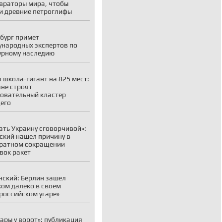
враторы мира, чтобы
и древние петроглифы
бург примет
народных экспертов по
урному наследию
 школа-гигант на 825 мест:
ане строят
овательный кластер
его
ать Украину сговорчивой»:
ский нашел причину в
ратном сокращении
вок ракет
ский: Берлин зашел
ом далеко в своем
российском угаре»
ары у ворот»: публикация