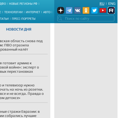
RU
|
ENG
ДФО
НОВЫЕ РЕГИОНЫ РФ
Е
ТЕХНОЛОГИИ
ИНТЕРНЕТ
АВТО
СТАТЬИ
ПРЕСС-ПОРТРЕТЫ
НОВОСТИ ДНЯ
вская область снова под
м: ПВО отразила
рованный налёт
я готовит армию к
овой войне»: эксперт о
вых перестановках
р и телевизор нужно
чать на ночь из розетки.
 все и не всегда. Правда о
ом детоксе»
ные стражи Евразии: в
ии собрались лучшие