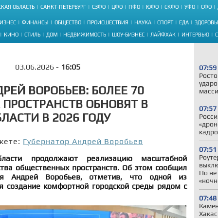
КАЯ ОБЛАСТЬ
САНКТ-ПЕТЕРБУРГ
СЗФО
ЦФО
ПФО
ЮФО
СКФО
УФО
СФО
ИЗНЕС
ФИНАНСЫ
ОБЩЕСТВО
ПРОИСШЕСТВИЯ
НАУКА
СПОРТ
ЕДА
ЗДОРОВЬ
КИНО
СТИЛЬ
ДОМ
НЕДВИЖИМОСТЬ
ШОУ-БИЗНЕС
ЛАЙФХАК
ИНТЕРВЬЮ
03.06.2026 -
16:05
07:59
Росто
ударо
РЕЙ ВОРОБЬЕВ: БОЛЕЕ 70
масси
ПРОСТРАНСТВ ОБНОВЯТ В
07:57
ЛАСТИ В 2026 ГОДУ
Росси
«дрон
кадро
жете:
Губернатор Андрей Воробьев
07:51
Роуте
бласти продолжают реализацию масштабной
выклю
тва общественных пространств. Об этом сообщил
Но не
ья Андрей Воробьев, отметив, что одной из
«ночн
я создание комфортной городской среды рядом с
07:48
Камен
Хакас