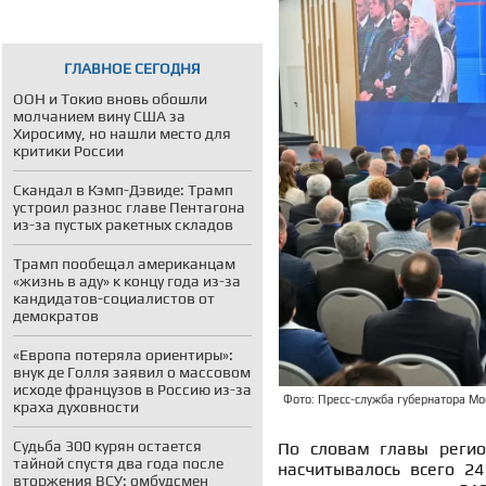
ГЛАВНОЕ СЕГОДНЯ
ООН и Токио вновь обошли
молчанием вину США за
Хиросиму, но нашли место для
критики России
Скандал в Кэмп-Дэвиде: Трамп
устроил разнос главе Пентагона
из-за пустых ракетных складов
Трамп пообещал американцам
«жизнь в аду» к концу года из-за
кандидатов-социалистов от
демократов
«Европа потеряла ориентиры»:
внук де Голля заявил о массовом
исходе французов в Россию из-за
Фото: Пресс-служба губернатора Мос
краха духовности
Судьба 300 курян остается
По словам главы регио
тайной спустя два года после
насчитывалось всего 24
вторжения ВСУ: омбудсмен