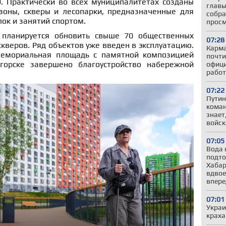
9. Практически во всех муниципалитетах созданы
главы
оны, скверы и лесопарки, предназначенные для
собра
лок и занятий спортом.
прос
 планируется обновить свыше 70 общественных
07:28
скверов. Ряд объектов уже введен в эксплуатацию.
Карма
мемориальная площадь с памятной композицией
почти
огорске завершено благоустройство набережной
офици
работ
07:22
Путин
коман
знает
войс
07:05
Вода 
подто
Хабар
вдвое
впере
07:01
Украи
краха