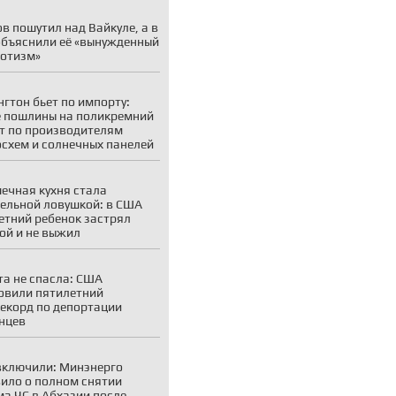
в пошутил над Вайкуле, а в
объяснили её «вынужденный
отизм»
гтон бьет по импорту:
 пошлины на поликремний
т по производителям
схем и солнечных панелей
ечная кухня стала
ельной ловушкой: в США
етний ребенок застрял
ой и не выжил
а не спасла: США
овили пятилетний
екорд по депортации
нцев
включили: Минэнерго
ило о полном снятии
а ЧС в Абхазии после