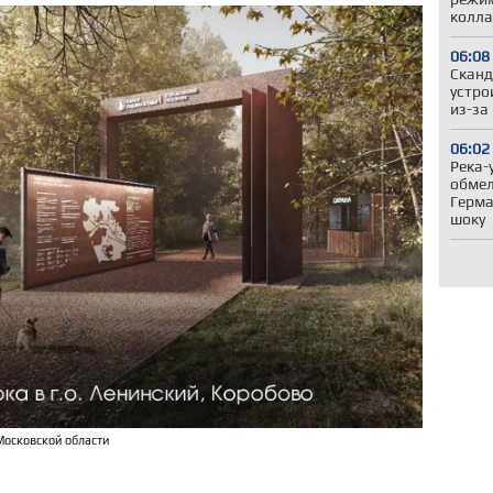
колла
06:08
Сканд
устро
из-за
06:02
Река-
обмел
Герма
шоку
Московской области