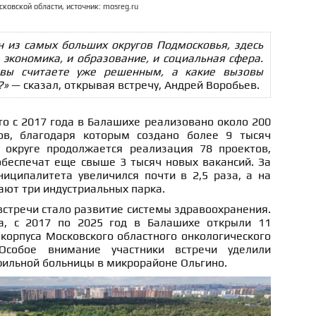
ковской области, источник: mosreg.ru
 из самых больших округов Подмосковья, здесь
 экономика, и образование, и социальная сфера.
 вы считаете уже решенным, а какие вызовы
?»
— сказал, открывая встречу, Андрей Воробьев.
о с 2017 года в Балашихе реализовано около 200
ов, благодаря которым создано более 9 тысяч
 округе продолжается реализация 78 проектов,
обеспечат еще свыше 3 тысяч новых вакансий. За
иципалитета увеличился почти в 2,5 раза, а на
ают три индустриальных парка.
стречи стало развитие системы здравоохранения.
а, с 2017 по 2025 год в Балашихе открыли 11
корпуса Московского областного онкологического
 Особое внимание участники встречи уделили
фильной больницы в микрорайоне Ольгино.