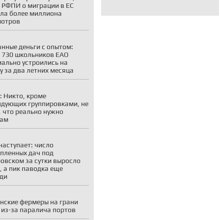
 РФПИ о миграции в ЕС
ла более миллиона
мотров
нные деньги с опытом:
 730 школьников ЕАО
ально устроились на
у за два летних месяца
: Никто, кроме
дующих группировками, не
, что реально нужно
кам
наступает: число
пленных дач под
овском за сутки выросло
, а пик паводка еще
ди
нские фермеры на грани
 из-за паралича портов