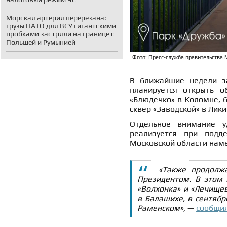
Морская артерия перерезана:
грузы НАТО для ВСУ гигантскими
пробками застряли на границе с
Польшей и Румынией
Фото: Пресс-служба правительства 
В ближайшие недели за
планируется открыть о
«Блюдечко» в Коломне, б
сквер «Заводской» в Лики
Отдельное внимание у
реализуется при подд
Московской области нам
«Также продолж
Президентом. В этом 
«Волхонка» и «Лечище
в Балашихе, в сентябр
Раменском»,
—
сообщи