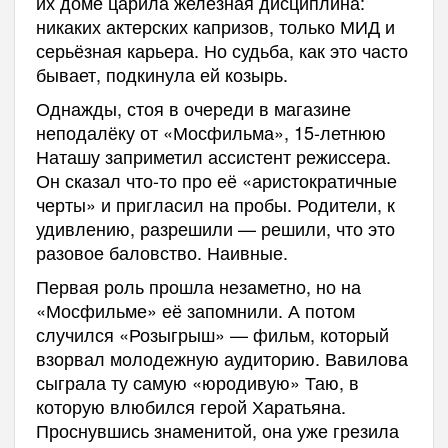
их доме царила железная дисциплина:
никаких актерских капризов, только МИД и
серьёзная карьера. Но судьба, как это часто
бывает, подкинула ей козырь.
Однажды, стоя в очереди в магазине
неподалёку от «Мосфильма», 15-летнюю
Наташу заприметил ассистент режиссера.
Он сказал что-то про её «аристократичные
черты» и пригласил на пробы. Родители, к
удивлению, разрешили — решили, что это
разовое баловство. Наивные.
Первая роль прошла незаметно, но на
«Мосфильме» её запомнили. А потом
случился «Розыгрыш» — фильм, который
взорвал молодежную аудиторию. Вавилова
сыграла ту самую «юродивую» Таю, в
которую влюбился герой Харатьяна.
Проснувшись знаменитой, она уже грезила