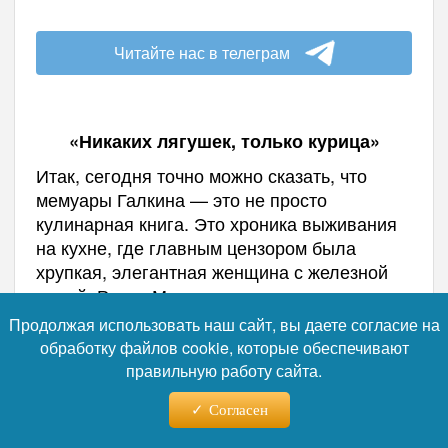
Читайте нас в телеграм
«Никаких лягушек, только курица»
Итак, сегодня точно можно сказать, что
мемуары Галкина — это не просто
кулинарная книга. Это хроника выживания
на кухне, где главным цензором была
хрупкая, элегантная женщина с железной
волей. Раиса Максимовна держала в страхе
не только партийных чиновников, но и
Продолжая использовать наш сайт, вы даете согласие на
мастеров ножа и половника. И поводов для
обработку файлов cookie, которые обеспечивают
этого было предостаточно.
правильную работу сайта.
Тот же Михаил Горбачев, будучи человеком
Согласен
открытым новому, обожал пробовать